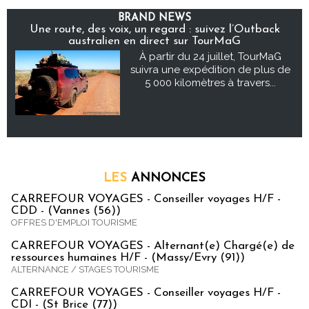
BRAND NEWS
Une route, des voix, un regard : suivez l’Outback
australien en direct sur TourMaG
À partir du 24 juillet, TourMaG
suivra une expédition de plus de
5 000 kilomètres à travers...
LES
ANNONCES
CARREFOUR VOYAGES - Conseiller voyages H/F -
CDD - (Vannes (56))
OFFRES D'EMPLOI TOURISME
CARREFOUR VOYAGES - Alternant(e) Chargé(e) de
ressources humaines H/F - (Massy/Evry (91))
ALTERNANCE / STAGES TOURISME
CARREFOUR VOYAGES - Conseiller voyages H/F -
CDI - (St Brice (77))