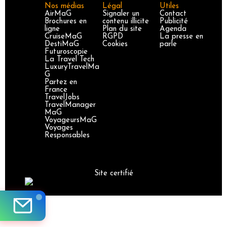
Nos médias
Légal
Utiles
AirMaG
Signaler un
Contact
Brochures en
contenu illicite
Publicité
ligne
Plan du site
Agenda
CruiseMaG
RGPD
La presse en
DestiMaG
Cookies
parle
Futuroscopie
La Travel Tech
LuxuryTravelMa
G
Partez en
France
TravelJobs
TravelManager
MaG
VoyageursMaG
Voyages
Responsables
Site certifié