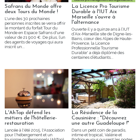
Safrans du Monde offre
La Licence Pro Tourisme
deux Tours du Monde !
Durable à l'IUT Aix
Marseille s'ouvre à
L'une des 30 prochaines
l'alternance
personnes inscrites se verra offrir
le montant du forfait Tour du
Ouverte il y a quinze ans à l’IUT
Monde en Espace Safrans d'une
d’Aix-Marseille site de Digne-les-
valeur de 21 900 €. De plus, l’un
Bains, cœur des Alpes de Haute-
des agents de voyages qui aura
Provence, la Licence
inscrit un...
Professionnelle Tourisme
Durable* a déjà diplômé des
centaines d’étudiants...
L'AhTop défend les
La Résidence de la
métiers de l'hôtellerie-
Cousinière : "Découvrez
restauration
une autre Guadeloupe !"
Lancée à l'été 2015, l'Association
Dans un petit coin de paradis,
pour l'hébergement et un
intime et tropical, Valérie et
tourisme professionnels (AhTop)
Rodrigue vous ouvrent les portes