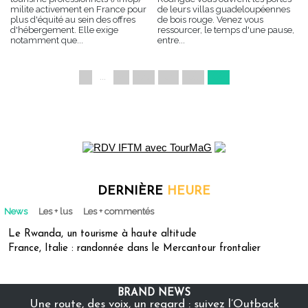
milite activement en France pour
de leurs villas guadeloupéennes
plus d'équité au sein des offres
de bois rouge. Venez vous
d'hébergement. Elle exige
ressourcer, le temps d'une pause,
notamment que...
entre...
1
...
«
66
67
68
69
DERNIÈRE
HEURE
News
Les + lus
Les + commentés
Le Rwanda, un tourisme à haute altitude
France, Italie : randonnée dans le Mercantour frontalier
BRAND NEWS
Une route, des voix, un regard : suivez l’Outback