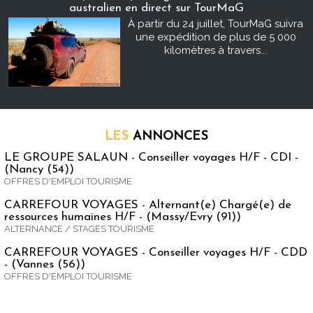
australien en direct sur TourMaG
À partir du 24 juillet, TourMaG suivra
une expédition de plus de 5 000
kilomètres à travers...
LES
ANNONCES
LE GROUPE SALAUN - Conseiller voyages H/F - CDI -
(Nancy (54))
OFFRES D'EMPLOI TOURISME
CARREFOUR VOYAGES - Alternant(e) Chargé(e) de
ressources humaines H/F - (Massy/Evry (91))
ALTERNANCE / STAGES TOURISME
CARREFOUR VOYAGES - Conseiller voyages H/F - CDD
- (Vannes (56))
OFFRES D'EMPLOI TOURISME