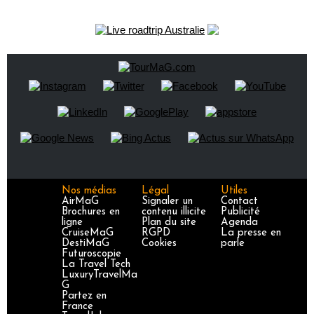
Nos médias
Légal
Utiles
AirMaG
Signaler un
Contact
Brochures en
contenu illicite
Publicité
ligne
Plan du site
Agenda
CruiseMaG
RGPD
La presse en
DestiMaG
Cookies
parle
Futuroscopie
La Travel Tech
LuxuryTravelMa
G
Partez en
France