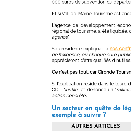
000 euros de subvention du départe
Et si Val-de-Marne Tourisme est enco
L’agence de développement économ
régional de tourisme, a été liquidée, c
agence
".
Sa présidente expliquait à
nos confr
de l’exigence, où chaque euro public 
apprécieront d’être qualifiés d’inutiles
Ce n’est pas tout, car Gironde Touri
Si l’explication réside dans le lourd
CDT "
inutile
" et dénonce un "
millefe
action concrète
".
Un secteur en quête de lé
exemple à suivre ?
AUTRES ARTICLES