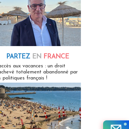
PARTEZ
EN
FRANCE
 en France
accès aux vacances : un droit
achevé totalement abandonné par
s politiques français !