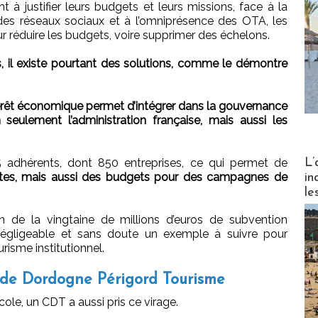
t à justifier leurs budgets et leurs missions, face à la
e, des réseaux sociaux et à l’omniprésence des OTA, les
ur réduire les budgets, voire supprimer des échelons.
, il existe pourtant des solutions, comme le démontre
érêt économique permet d’intégrer dans la gouvernance
seulement l’administration française, mais aussi les
Partez
L’
adhérents, dont 850 entreprises, ce qui permet de
ettes, mais aussi des budgets pour des campagnes de
in
le
 de la vingtaine de millions d’euros de subvention
 négligeable et sans doute un exemple à suivre pour
risme institutionnel.
s de Dordogne Périgord Tourisme
cole, un CDT a aussi pris ce virage.