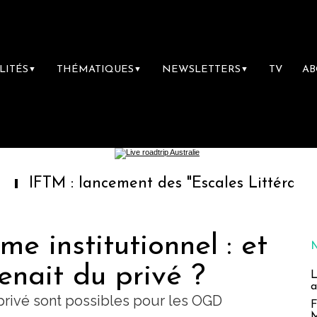
LITÉS
THÉMATIQUES
NEWSLETTERS
TV
A
▼
▼
▼
 : lancement des "Escales Littéraires", la pre
me institutionnel : et
venait du privé ?
L
a
privé sont possibles pour les OGD
F
M