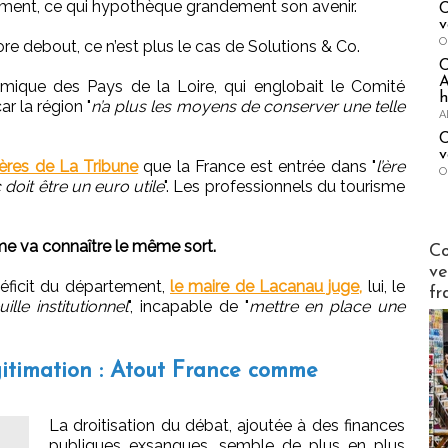
ment, ce qui hypothèque grandement son avenir.
C
v
O
re debout, ce n’est plus le cas de Solutions & Co.
A
ique des Pays de la Loire, qui englobait le Comité
h
ar la région "
n’a plus les moyens de conserver une telle
A
C
v
ères de La Tribune
que la France est entrée dans "
l’ère
O
doit être un euro utile
". Les professionnels du tourisme
.
Publi-n
sme va connaître le même sort.
Co
ve
 déficit du département,
le maire de Lacanau juge,
lui, le
fr
uille institutionnel
", incapable de "
mettre en place une
gitimation : Atout France comme
La droitisation du débat, ajoutée à des finances
publiques exsangues, semble de plus en plus