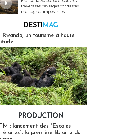
France, la Suisse se découvre à
travers ses paysages contrastés,
montagnes imposantes,...
DESTI
MAG
MAG
 Rwanda, un tourisme à haute
titude
PRODUCTION
ion
TM : lancement des "Escales
ttéraires", la première librairie du