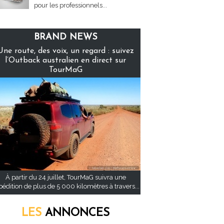
pour les professionnels...
BRAND NEWS
Une route, des voix, un regard : suivez
l’Outback australien en direct sur
TourMaG
À partir du 24 juillet, TourMaG suivra une
pédition de plus de 5 000 kilomètres à travers...
LES
ANNONCES