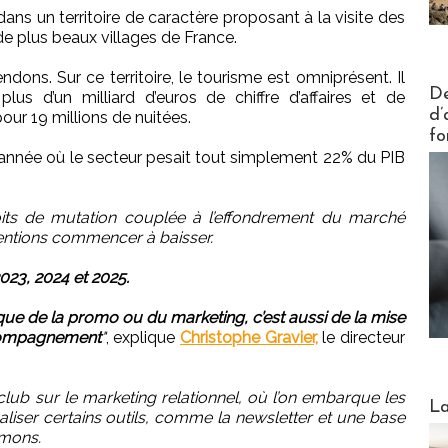
dans un territoire de caractère proposant à la visite des
de plus beaux villages de France.
ons. Sur ce territoire, le tourisme est omniprésent. Il
Actus V
De
s d’un milliard d’euros de chiffre d’affaires et de
d’
ur 19 millions de nuitées.
fo
année où le secteur pesait tout simplement 22% du PIB
oits de mutation couplée à l’effondrement du marché
entions commencer à baisser.
023, 2024 et 2025.
 que de la promo ou du marketing, c’est aussi de la mise
accompagnement
"
, explique
Christophe Gravier,
le directeur
ub sur le marketing relationnel, où l’on embarque les
Webinai
La
liser certains outils, comme la newsletter et une base
mons.