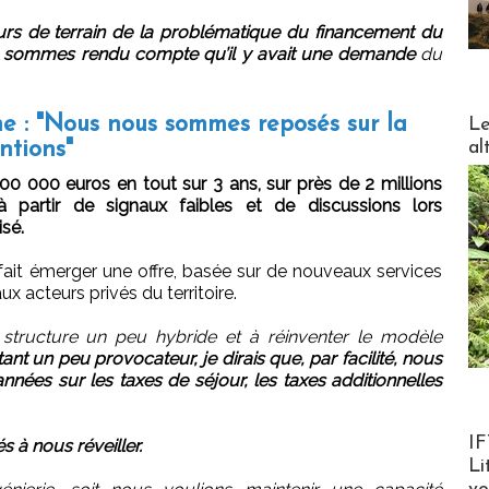
urs de terrain de la problématique du financement du
s sommes rendu compte qu’il y avait une demande
du
DESTI
e : "Nous nous sommes reposés sur la
Le
al
ntions"
00 000 euros en tout sur 3 ans, sur près de 2 millions
 partir de signaux faibles et de discussions lors
isé.
fait émerger une offre, basée sur de nouveaux services
x acteurs privés du territoire.
tructure un peu hybride et à réinventer le modèle
ant un peu provocateur, je dirais que, par facilité, nous
ées sur les taxes de séjour, les taxes additionnelles
Product
IF
 à nous réveiller.
Li