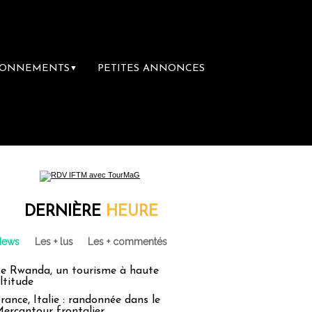
BONNEMENTS
PETITES ANNONCES
▼
mière librairie du voyage
Le groupe Saint
DERNIÈRE
HEURE
News
Les + lus
Les + commentés
e Rwanda, un tourisme à haute
ltitude
rance, Italie : randonnée dans le
ercantour frontalier