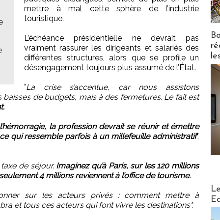
mettre à mal cette sphère de l’industrie
touristique.
e
Bo
L’échéance présidentielle ne devrait pas
ré
vraiment rassurer les dirigeants et salariés des
e
le
différentes structures, alors que se profile un
désengagement toujours plus assumé de l’État.
"
La crise s’accentue, car nous assistons
baisses de budgets, mais à des fermetures. Le fait est
t.
’hémorragie, la profession devrait se réunir et émettre
 ce qui ressemble parfois à un millefeuille administratif
",
 taxe de séjour.
Imaginez qu’à Paris, sur les 120 millions
eulement 4 millions reviennent à l’office de tourisme.
Distribu
Le
onner sur les acteurs privés : comment mettre à
Ed
ra et tous ces acteurs qui font vivre les destinations".