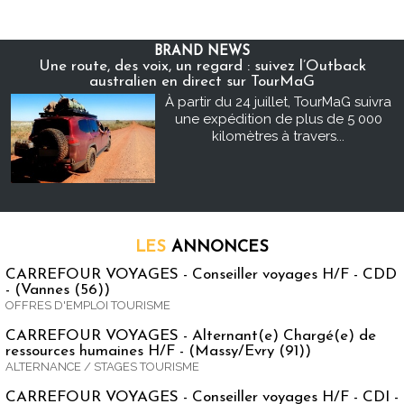
BRAND NEWS
Une route, des voix, un regard : suivez l’Outback
australien en direct sur TourMaG
À partir du 24 juillet, TourMaG suivra
une expédition de plus de 5 000
kilomètres à travers...
LES
ANNONCES
CARREFOUR VOYAGES - Conseiller voyages H/F - CDD
- (Vannes (56))
OFFRES D'EMPLOI TOURISME
CARREFOUR VOYAGES - Alternant(e) Chargé(e) de
ressources humaines H/F - (Massy/Evry (91))
ALTERNANCE / STAGES TOURISME
CARREFOUR VOYAGES - Conseiller voyages H/F - CDI -