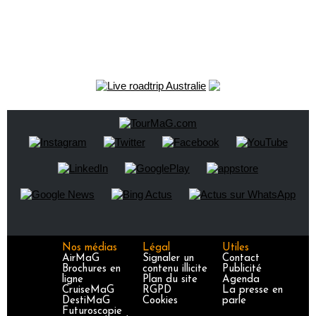
Nos médias
Légal
Utiles
AirMaG
Signaler un
Contact
Brochures en
contenu illicite
Publicité
ligne
Plan du site
Agenda
CruiseMaG
RGPD
La presse en
DestiMaG
Cookies
parle
Futuroscopie