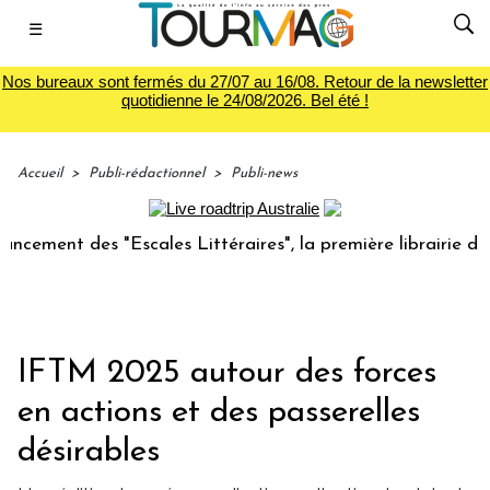
☰
Nos bureaux sont fermés du 27/07 au 16/08. Retour de la newsletter
quotidienne le 24/08/2026. Bel été !
Accueil
>
Publi-rédactionnel
>
Publi-news
t des "Escales Littéraires", la première librairie du voyage
IFTM 2025 autour des forces
en actions et des passerelles
désirables