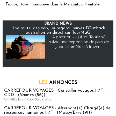
France, Italie : randonnée dans le Mercantour frontalier
BRAND NEWS
Une route, des voix, un regard : suivez l’Outback
australien en direct sur TourMaG
À partir du 24 juillet, TourMaG
suivra une expédition de plus de
5 000 kilomètres à travers...
LES
ANNONCES
CARREFOUR VOYAGES - Conseiller voyages H/F -
CDD - (Vannes (56))
OFFRES D'EMPLOI TOURISME
CARREFOUR VOYAGES - Alternant(e) Chargé(e) de
ressources humaines H/F - (Massy/Evry (91))