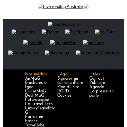
Nos médias
Légal
Utiles
AirMaG
Signaler un
Contact
Brochures en
contenu illicite
Publicité
ligne
Plan du site
Agenda
CruiseMaG
RGPD
La presse en
DestiMaG
Cookies
parle
Futuroscopie
La Travel Tech
LuxuryTravelMa
G
Partez en
France
TravelJobs