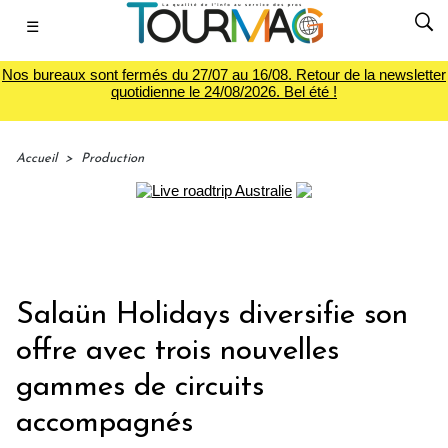
☰
Nos bureaux sont fermés du 27/07 au 16/08. Retour de la newsletter
quotidienne le 24/08/2026. Bel été !
Accueil
>
Production
Salaün Holidays diversifie son
offre avec trois nouvelles
gammes de circuits
accompagnés