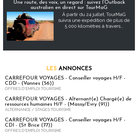
Une route, des voix, un regard : suivez l’Outback
australien en direct sur TourMaG
À partir du 24 juillet, TourMaG
suivra une expédition de plus de
5 000 kilomètres à travers...
LES
ANNONCES
CARREFOUR VOYAGES - Conseiller voyages H/F -
CDD - (Vannes (56))
OFFRES D'EMPLOI TOURISME
CARREFOUR VOYAGES - Alternant(e) Chargé(e) de
ressources humaines H/F - (Massy/Evry (91))
ALTERNANCE / STAGES TOURISME
CARREFOUR VOYAGES - Conseiller voyages H/F -
CDI - (St Brice (77))
OFFRES D'EMPLOI TOURISME