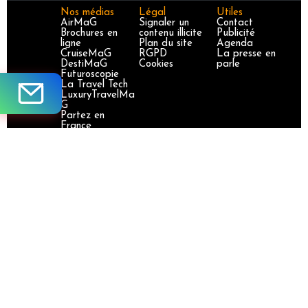
Nos médias
Légal
Utiles
AirMaG
Signaler un
Contact
Brochures en
contenu illicite
Publicité
ligne
Plan du site
Agenda
CruiseMaG
RGPD
La presse en
DestiMaG
Cookies
parle
Futuroscopie
La Travel Tech
LuxuryTravelMa
G
Partez en
France
TravelJobs
TravelManager
MaG
VoyageursMaG
Voyages
Responsables
Site certifié