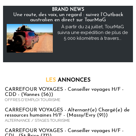
BRAND NEWS
Une route, des voix, un regard : suivez l’Outback
australien en direct sur TourMaG
À partir du 24 juillet, TourMaG
suivra une expédition de plus de
5 000 kilomètres à travers...
LES
ANNONCES
CARREFOUR VOYAGES - Conseiller voyages H/F -
CDD - (Vannes (56))
OFFRES D'EMPLOI TOURISME
CARREFOUR VOYAGES - Alternant(e) Chargé(e) de
ressources humaines H/F - (Massy/Evry (91))
ALTERNANCE / STAGES TOURISME
CARREFOUR VOYAGES - Conseiller voyages H/F -
CDI - (St Brice (77))