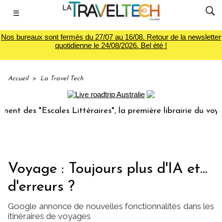
☰
Nos bureaux sont fermés du 27/07 au 16/08. Retour de la newsletter
quotidienne le 24/08/2026. Bel été !
Accueil
>
La Travel Tech
Escales Littéraires", la première librairie du voyage
Le
Voyage : Toujours plus d'IA et...
d'erreurs ?
Google annonce de nouvelles fonctionnalités dans les
itinéraires de voyages