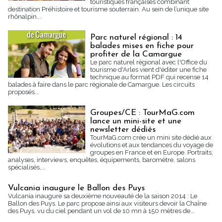
touristiques françaises combinant
destination Préhistoire et tourisme souterrain. Au sein de l’unique site
rhônalpin...
Parc naturel régional : 14
balades mises en fiche pour
profiter de la Camargue
Le parc naturel régional avec l'Office du
tourisme d'Arles vient d'éditer une fiche
technique au format PDF qui recense 14
balades à faire dans le parc régionale de Camargue. Les circuits
proposés...
Groupes/CE : TourMaG.com
lance un mini-site et une
newsletter dédiés
TourMaG.com crée un mini site dédié aux
évolutions et aux tendances du voyage de
groupes en France et en Europe. Portraits,
analyses, interviews, enquêtes, équipements, baromètre, salons
spécialisés,...
Vulcania inaugure le Ballon des Puys
Vulcania inaugure sa deuxième nouveauté de la saison 2014 : Le
Ballon des Puys. Le parc propose ainsi aux visiteurs devoir la Chaîne
des Puys, vu du ciel pendant un vol de 10 mn à 150 mètres de...