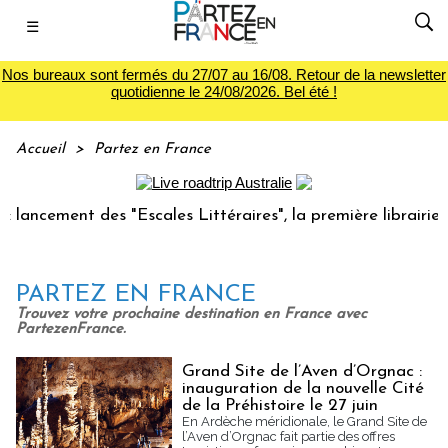
☰
Nos bureaux sont fermés du 27/07 au 16/08. Retour de la newsletter
quotidienne le 24/08/2026. Bel été !
Accueil
>
Partez en France
ancement des "Escales Littéraires", la première librairie du
PARTEZ EN FRANCE
Trouvez votre prochaine destination en France avec
PartezenFrance.
Grand Site de l’Aven d’Orgnac :
inauguration de la nouvelle Cité
de la Préhistoire le 27 juin
En Ardèche méridionale, le Grand Site de
l’Aven d’Orgnac fait partie des offres