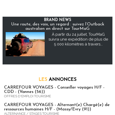
BRAND NEWS
Une route, des voix, un regard : suivez l’Outback
australien en direct sur TourMaG
À partir du 24 juillet, TourMaG
suivra une expédition de plus de
5 000 kilomètres à travers...
LES
ANNONCES
CARREFOUR VOYAGES - Conseiller voyages H/F -
CDD - (Vannes (56))
OFFRES D'EMPLOI TOURISME
CARREFOUR VOYAGES - Alternant(e) Chargé(e) de
ressources humaines H/F - (Massy/Evry (91))
ALTERNANCE / STAGES TOURISME