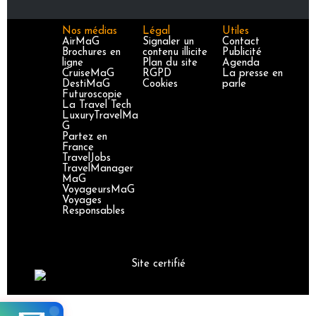
Nos médias
Légal
Utiles
AirMaG
Signaler un
Contact
Brochures en
contenu illicite
Publicité
ligne
Plan du site
Agenda
CruiseMaG
RGPD
La presse en
DestiMaG
Cookies
parle
Futuroscopie
La Travel Tech
LuxuryTravelMa
G
Partez en
France
TravelJobs
TravelManager
MaG
VoyageursMaG
Voyages
Responsables
Site certifié