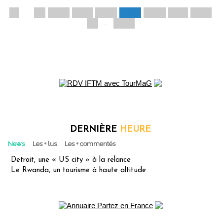
1
...
«
1236
1237
1238
1239
1240
1241
1242
»
...
1245
DERNIÈRE
HEURE
News
Les + lus
Les + commentés
Detroit, une « US city » à la relance
Le Rwanda, un tourisme à haute altitude