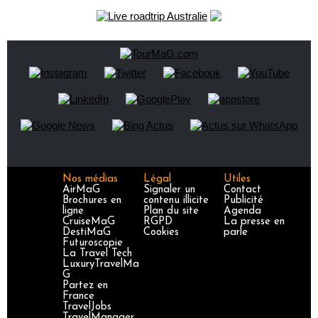
Nos médias
Légal
Utiles
AirMaG
Signaler un
Contact
Brochures en
contenu illicite
Publicité
ligne
Plan du site
Agenda
CruiseMaG
RGPD
La presse en
DestiMaG
Cookies
parle
Futuroscopie
La Travel Tech
LuxuryTravelMa
G
Partez en
France
TravelJobs
TravelManager