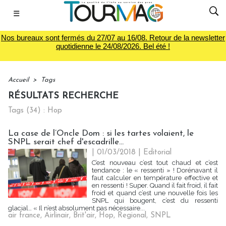
☰
Nos bureaux sont fermés du 27/07 au 16/08. Retour de la newsletter
quotidienne le 24/08/2026. Bel été !
Accueil
>
Tags
RÉSULTATS RECHERCHE
Tags (34) : Hop
La case de l’Oncle Dom : si les tartes volaient, le
SNPL serait chef d'escadrille...
| 01/03/2018
|
Editorial
C’est nouveau c’est tout chaud et c’est
tendance : le « ressenti » ! Dorénavant il
faut calculer en température effective et
en ressenti ! Super. Quand il fait froid, il fait
froid et quand c’est une nouvelle fois les
SNPL qui bougent, c’est du ressenti
glacial… « Il n’est absolument pas nécessaire...
air france
,
Airlinair
,
Brit'air
,
Hop
,
Regional
,
SNPL