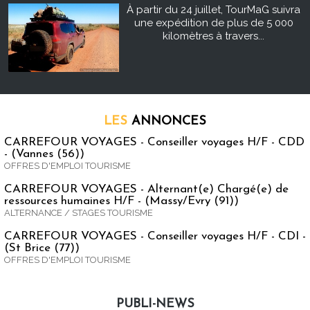
À partir du 24 juillet, TourMaG suivra
une expédition de plus de 5 000
kilomètres à travers...
LES
ANNONCES
CARREFOUR VOYAGES - Conseiller voyages H/F - CDD
- (Vannes (56))
OFFRES D'EMPLOI TOURISME
CARREFOUR VOYAGES - Alternant(e) Chargé(e) de
ressources humaines H/F - (Massy/Evry (91))
ALTERNANCE / STAGES TOURISME
CARREFOUR VOYAGES - Conseiller voyages H/F - CDI -
(St Brice (77))
OFFRES D'EMPLOI TOURISME
PUBLI-NEWS