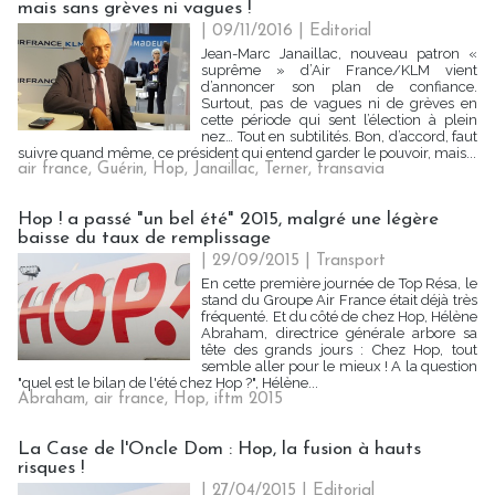
mais sans grèves ni vagues !
| 09/11/2016
|
Editorial
Jean-Marc Janaillac, nouveau patron «
suprême » d’Air France/KLM vient
d’annoncer son plan de confiance.
Surtout, pas de vagues ni de grèves en
cette période qui sent l’élection à plein
nez… Tout en subtilités. Bon, d’accord, faut
suivre quand même, ce président qui entend garder le pouvoir, mais...
air france
,
Guérin
,
Hop
,
Janaillac
,
Terner
,
transavia
Hop ! a passé "un bel été" 2015, malgré une légère
baisse du taux de remplissage
| 29/09/2015
|
Transport
En cette première journée de Top Résa, le
stand du Groupe Air France était déjà très
fréquenté. Et du côté de chez Hop, Hélène
Abraham, directrice générale arbore sa
tête des grands jours : Chez Hop, tout
semble aller pour le mieux ! A la question
"quel est le bilan de l'été chez Hop ?", Hélène...
Abraham
,
air france
,
Hop
,
iftm 2015
La Case de l'Oncle Dom : Hop, la fusion à hauts
risques !
| 27/04/2015
|
Editorial