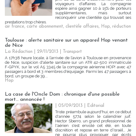
voyageurs d'affaires. La compagnie
espère ainsi gagner 10 à 15% de porteurs
supplémentaires, mais surtout
reconquérir une clientèle qui trouvait ses
prestations trop chères.
air france
,
carte abonnement
,
clientèle affaires
,
Hop
,
réduction
Toulouse : alerte sanitaire sur un appareil Hop venant
de Nice
La Rédaction
| 29/11/2013
|
Transport
A 17h38 heure locale, à l’arrivée de l’avion à Toulouse en provenance
de Nice, suspicion d'alerte sanitaire sur un ATR 42-500 immatriculé
F-GPYK, sur le vol A5 3345 de la compagnie aérienne HOP! avec 47
passagers à bord et 3 membres d'équipage. Parmi les 47 passagers à
bord, un groupe de 39...
Hop
La case de l'Oncle Dom : chronique d'une possible
mort… annoncée !
| 05/09/2013
|
Editorial
Triste préambule aujourd'hui, en ce début
d'année 5774 selon le calendrier juif.
Hector Sberro, un grand professionnel de
l'aérien s'est envolé cet été, en toute
discrétion et repose en terre d’Israël… Je
ne pourrai plus provoquer, par écrits