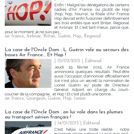
Enfin ! Malgré les dénégations de certains
cadres d'Air France, ou plutôt de Hop
(hop, hop, hourra), la filiale d'Air France
Hop devrait enfin fusionner définitivement
ses trois entités que sont Britair, Regional
et Airlinair. Et c'est tant mieux, parce que,
pour le moment, je ne suis pas...
air france
,
Airlinair
,
Britair
,
Guérin
,
Hop
,
Regional
La case de l'Oncle Dom : L. Guérin vole au secours des
bases Air France... Et Hop !
| 10/02/2015
|
Editorial
Jeudi 19 février 2015, Air France
annoncera quelques résultats. Peut-être
aussi l'occasion d'annoncer officiellement
(ce n'est plus un secret) la nomination de
Lionel Guérin au poste de Directeur
Général Adjoint en charge du court-
courrier de la compagnie… et Hop ! Et c'est plutôt une bonne...
air france
,
Gourgeon
,
Guérin
,
Hop
,
Juniac
La case de l'Oncle Dom : on lui vole dans les plumes
au transport aérien français !
| 14/01/2015
|
Editorial
C'est hélas une triste réalité : notre
transport aérien national va mal, très mal.