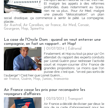
Et malgré les appels à des réformes
profondes, dues notamment au Scara,
rien ne va plus… Pour Air Med, malgré
une pseudo "délocalisation", un plan
social drastique, ça commence à sentir le pâté. La compagnie,
placée...
Air Austral
,
Air Caraïbes
,
air france
,
Air Med
,
Corsair
,
Gourgeon
,
Hop
,
Spinetta
La case de l'Oncle Dom : quand on veut enterrer une
compagnie, on fait un rapport... et Hop!
| 01/07/2014
|
Editorial
Finalement, et Hop ou tout ça pour ça ! On
attendait du rapport des experts conduits
par Lionel Guérin pour redresser l'activité
court et moyen-courrier d'Air France de
grandes propositions. Le moins que l'on
puisse dire, c'est que… "on est pas sortis de
l'auberge" ! C'est hier que Lionel Guérin,...
air france
,
Guérin
,
Hop
,
Juniac
,
transavia
Air France casse les prix pour reconquérir les
voyageurs d'affaires
| 02/12/2013
|
Transport
Air France a décidé de diviser par deux le
prix de sa carte d'abonnement pour les