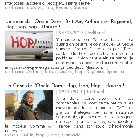
interposés, la colère d'Hector. Plus jamais je ne...
air france
,
easyjet
,
Hop
,
Ryanair
,
Sberro
La case de l'Oncle Dom : Brit Air, Airlinair et Regional,
Hop, hop, hop… Hourra !
| 26/06/2013
|
Editorial
Y'a pas de raison… Pourquoi faire simple
quand on peut faire compliqué? Suivez le
guide Air France. Et hop, c'est parti! Tiens
ça fait du bien de quitter un peu la
politique. En écoutant Alain Duhamel, je
comprends sa réaction d'écœurement et
je vous avoue que je suis aussi un peu déçu. Mais bon,...
air france
,
Airlinair
,
Britair
,
Guérin
,
Hop
,
Regional
,
Spinetta
La Case de l'Oncle Dom : Hop, Hop, Hop… Hourra !
| 29/01/2013
|
Editorial
Ainsi donc, après avoir honni les
compagnies low cost, tenté par tous les
moyens de les éliminer du PAF, les
grands stratèges de notre nationale
compagnie, qui espèrent toujours gagner
un peu d'argent un de ces jours, adoptent
le modèle. Comme Air France, dans son souci d'hégémonie
nationale...
Colson
,
Guérin
,
Hop
,
Juniac
,
transavia