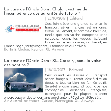
La case de l’Oncle Dom : Chalair, victime de
l’incompétence des autorités de tutelle ?
| 25/10/2017
|
Editorial
C’est loin d’être une grande surprise, le
transport aérien français est en crise.
Grave. Seulement, et comme d’habitude,
tandis que nos voisins européens, sans
scrupule, jouent les voyous, bafouant
toutes les règles sociales, du travail, en
France, nos autorités cognent... Etonnant, ce qui arrive à...
Battisti
,
Chalair
,
Ryanair
,
XL Airways
La case de l’Oncle Dom : XL, Corsair, Joon... la valse
des pantins ?
| 18/10/2017
|
Editorial
C’est quand les Assises du Transport
aérien français ? Bientôt, c’est-à-dire au
début, si tout va bien, de l’année 2018.
Sera-t-il encore assez tôt pour que nos
compagnies aériennes françaises,
exsangues pour la plupart, puissent
encore espérer des lendemains qui chantent ? C’est loin d’être sûr....
Air Austral
,
air france
,
Corsair
,
Norwegian
,
XL Airways