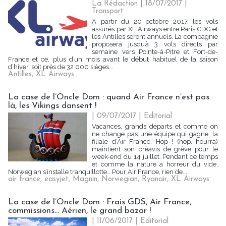
La Rédaction
| 18/07/2017
|
Transport
A partir du 20 octobre 2017, les vols
assurés par XL Airways entre Paris CDG et
les Antilles seront annuels. La compagnie
proposera jusqu’à 3 vols directs par
semaine vers Pointe-à-Pitre et Fort-de-
France et ce, plus d’un mois avant le début habituel de la saison
d’hiver, soit près de 32 000 sièges...
Antilles
,
XL Airways
La case de l’Oncle Dom : quand Air France n’est pas
là, les Vikings dansent !
| 09/07/2017
|
Editorial
Vacances, grands départs et comme on
ne change pas une équipe qui gagne, la
filiale d’Air France, Hop ! (hop, hourra)
maintient son préavis de grève pour le
week-end du 14 juillet. Pendant ce temps
et comme la nature a horreur du vide,
Norwegian s’installe tranquillotte… Pour Air France, rien de...
air france
,
easyjet
,
Magnin
,
Norwegian
,
Ryanair
,
XL Airways
La case de l’Oncle Dom : Frais GDS, Air France,
commissions... Aérien, le grand bazar !
| 11/06/2017
|
Editorial