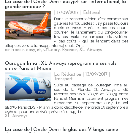
La case de l’Oncle Dom : easyjet sur l’international, la
grande arnaque ?
| 17/09/2017
|
Editorial
Dans le transport aérien, c’est comme aux
galeries Farfoulliettes : il s’y passe toujours
quelque chose. Après le low cost court-
courrier, le lancement du long-courrier
low cost, voilà les champions du système
« bas coûts » qui se lancent dans des
alliances vers le transport international… On...
air france
,
easyJet
,
O'Leary
,
Ryanair
,
XL Airways
Ouragan Irma : XL Airways reprogramme ses vols
entre Paris et Miami
La Rédaction
| 13/09/2017
|
Transport
Suite au passage de l'ouragan Irma au
sud de la Floride, XL Airways a dû
reporter ses vols SE078 et SE079 entre
Paris et Miami, initialement programmés
dimanche 10 septembre 2017. Le vol
SE078 Paris CDG - Miami a donc décollé ce mercredi 13 septembre à
09h00, pour une arrivée prévue à 12h45. Le...
XL Airways
La case de l’Oncle Dom : le glas des Vikings sonne