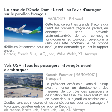
La case de l’Oncle Dom : Level... ou l'avis d'ouragan
sur le pavillon français !
| 28/11/2017
|
Editorial
Cette fois, ce sont les grands Bretons qui
tirent les premiers (façon de parler), en
annonçant sans prévenir
vraiment,l’arrivée de leur compagnie
long-courrier et low-cost, Level.com à
Orly dès l’été prochain. A ce propos
d’ailleurs (et comme pour Joon), je me demande quel est le rapport
entre...
Corsair
,
French Blue
,
IAG
,
Joon
,
Willie Walsh
,
XL Airways
Vols USA : tous les passagers interrogés avant
d'embarquer
Romain Pommier | 26/10/2017
|
Transport
Le président américain Donald Trump
avait annoncé un durcissement des
mesures de contrôle des passagers à
destination des USA. Celles-ci sont mises
en place depuis le jeudi 26 octobre 2017.
Quelles sont ces mesures et les conséquences pour les passagers ?
Voici quelques éléments de réponse. Depuis...
air france
,
Etats-unis
,
états-unis
,
usa
,
XL Airways