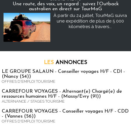
Une route, des voix, un regard : suivez l’Outback
australien en direct sur TourMaG
À partir du 24 juillet, TourMaG suivra
une expédition de plus de 5 000
kilomètres à travers...
LES
ANNONCES
LE GROUPE SALAUN - Conseiller voyages H/F - CDI -
(Nancy (54))
OFFRES D'EMPLOI TOURISME
CARREFOUR VOYAGES - Alternant(e) Chargé(e) de
ressources humaines H/F - (Massy/Evry (91))
ALTERNANCE / STAGES TOURISME
CARREFOUR VOYAGES - Conseiller voyages H/F - CDD
- (Vannes (56))
OFFRES D'EMPLOI TOURISME