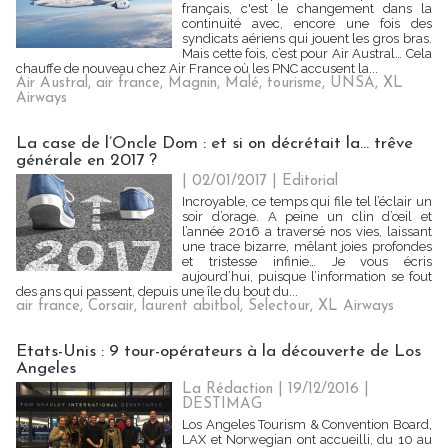
français, c'est le changement dans la
continuité avec, encore une fois des
syndicats aériens qui jouent les gros bras.
Mais cette fois, c’est pour Air Austral… Cela
chauffe de nouveau chez Air France où les PNC accusent la...
Air Austral
,
air france
,
Magnin
,
Malé
,
tourisme
,
UNSA
,
XL
Airways
La case de l’Oncle Dom : et si on décrétait la... trêve
générale en 2017 ?
| 02/01/2017
|
Editorial
Incroyable, ce temps qui file tel l’éclair un
soir d’orage. A peine un clin d’œil et
l’année 2016 a traversé nos vies, laissant
une trace bizarre, mêlant joies profondes
et tristesse infinie… Je vous écris
aujourd’hui, puisque l’information se fout
des ans qui passent, depuis une île du bout du...
air france
,
Corsair
,
laurent abitbol
,
Selectour
,
XL Airways
Etats-Unis : 9 tour-opérateurs à la découverte de Los
Angeles
La Rédaction
| 19/12/2016
|
DESTIMAG
Los Angeles Tourism & Convention Board,
LAX et Norwegian ont accueilli, du 10 au