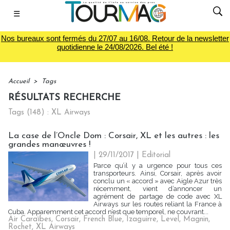
☰
Nos bureaux sont fermés du 27/07 au 16/08. Retour de la newsletter
quotidienne le 24/08/2026. Bel été !
Accueil
>
Tags
RÉSULTATS RECHERCHE
Tags (148) : XL Airways
La case de l’Oncle Dom : Corsair, XL et les autres : les
grandes manœuvres !
| 29/11/2017
|
Editorial
Parce qu’il y a urgence pour tous ces
transporteurs. Ainsi, Corsair, après avoir
conclu un « accord » avec Aigle Azur très
récemment, vient d’annoncer un
agrément de partage de code avec XL
Airways sur les routes reliant la France à
Cuba. Apparemment cet accord n’est que temporel, ne couvrant...
Air Caraïbes
,
Corsair
,
French Blue
,
Izaguirre
,
Level
,
Magnin
,
Rochet
,
XL Airways