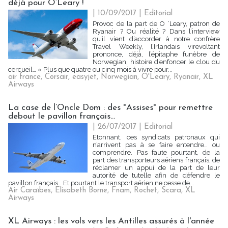
déjà pour O’Leary !
| 10/09/2017
|
Editorial
Provoc de la part de O ’Leary, patron de
Ryanair ? Ou réalité ? Dans l’interview
qu’il vient d’accorder à notre confrère
Travel Weekly, l’Irlandais virevoltant
prononce, déjà, l’épitaphe funèbre de
Norwegian, histoire d’enfoncer le clou du
cercueil… « Plus que quatre ou cinq mois à vivre pour...
air france
,
Corsair
,
easyjet
,
Norwegian
,
O'Leary
,
Ryanair
,
XL
Airways
La case de l’Oncle Dom : des "Assises" pour remettre
debout le pavillon français...
| 26/07/2017
|
Editorial
Etonnant, ces syndicats patronaux qui
n’arrivent pas à se faire entendre… ou
comprendre. Pas faute pourtant, de la
part des transporteurs aériens français, de
réclamer un appui de la part de leur
autorité de tutelle afin de défendre le
pavillon français… Et pourtant le transport aérien ne cesse de...
Air Caraïbes
,
Elisabeth Borne
,
Fnam
,
Rochet
,
Scara
,
XL
Airways
XL Airways : les vols vers les Antilles assurés à l'année