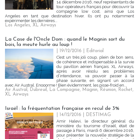
14 décembre 2016, neuf représentants de
tour-opérateurs français pour découvrir la
compagnie low cost, ainsi que Los
Angeles en tant que destination hiver. Ils ont pu notamment
expérimenter les dernières...
Los Angeles
,
XL Airways
La Case de l'Oncle Dom : quand le Magnin sort du
bois, la meute hurle au loup !
| 19/12/2016
|
Editorial
C’est un très joli coup, plein de bon sens,
de cohérence et indispensable à la survie
du pavillon aérien français. XL Airways,
après avoir résolu ses problèmes
d’intendance, va pouvoir passer à la
phase suivante, en signant un accord
avec Air Austral. Enooorme ! Bien évidemment, les pisse-froid en...
Air Austral
,
Dubreuil
,
La Compagnie
,
Magnin
,
Réunion
,
Rochet
,
XL Airways
Israël : la fréquentation française en recul de 3%
| 14/12/2016
|
DESTIMAG
Amir Halevi, le directeur général du
ministère du tourisme d'Israël, était de
passage à Paris, mardi 6 décembre 2016,
pour présenter la nouvelle stratégie de la