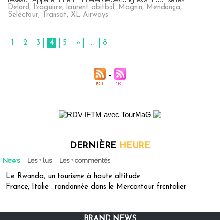
réseau… Apparemment, l’intérêt de ce congrès a mobilisé les...
Delord
,
Izaguirre
,
laurent abitbol
,
Magnin
,
Mendonça
,
Selectour
,
Transat
,
XL Airways
1
2
3
4
5
»
...
8
DERNIÈRE
HEURE
News
Les + lus
Les + commentés
Le Rwanda, un tourisme à haute altitude
France, Italie : randonnée dans le Mercantour frontalier
BRAND NEWS