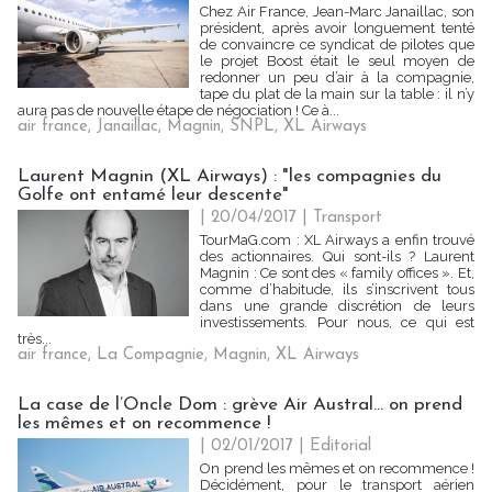
Chez Air France, Jean-Marc Janaillac, son
président, après avoir longuement tenté
de convaincre ce syndicat de pilotes que
le projet Boost était le seul moyen de
redonner un peu d’air à la compagnie,
tape du plat de la main sur la table : il n’y
aura pas de nouvelle étape de négociation ! Ce à...
air france
,
Janaillac
,
Magnin
,
SNPL
,
XL Airways
Laurent Magnin (XL Airways) : "les compagnies du
Golfe ont entamé leur descente"
| 20/04/2017
|
Transport
TourMaG.com : XL Airways a enfin trouvé
des actionnaires. Qui sont-ils ? Laurent
Magnin : Ce sont des « family offices ». Et,
comme d’habitude, ils s’inscrivent tous
dans une grande discrétion de leurs
investissements. Pour nous, ce qui est
très...
air france
,
La Compagnie
,
Magnin
,
XL Airways
La case de l’Oncle Dom : grève Air Austral... on prend
les mêmes et on recommence !
| 02/01/2017
|
Editorial
On prend les mêmes et on recommence !
Décidément, pour le transport aérien