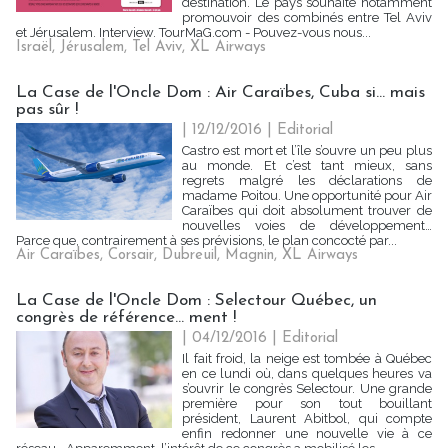
destination. Le pays souhaite notamment
promouvoir des combinés entre Tel Aviv
et Jérusalem. Interview. TourMaG.com - Pouvez-vous nous...
Israël
,
Jérusalem
,
Tel Aviv
,
XL Airways
La Case de l'Oncle Dom : Air Caraïbes, Cuba si… mais
pas sûr !
| 12/12/2016
|
Editorial
Castro est mort et l’île s’ouvre un peu plus
au monde. Et c’est tant mieux, sans
regrets malgré les déclarations de
madame Poitou. Une opportunité pour Air
Caraïbes qui doit absolument trouver de
nouvelles voies de développement…
Parce que, contrairement à ses prévisions, le plan concocté par...
Air Caraïbes
,
Corsair
,
Dubreuil
,
Magnin
,
XL Airways
La Case de l'Oncle Dom : Selectour Québec, un
congrès de référence... ment !
| 04/12/2016
|
Editorial
Il fait froid, la neige est tombée à Québec
en ce lundi où, dans quelques heures va
s’ouvrir le congrès Selectour. Une grande
première pour son tout bouillant
président, Laurent Abitbol, qui compte
enfin redonner une nouvelle vie à ce