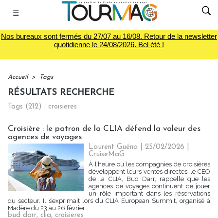
☰
Nos bureaux sont fermés du 27/07 au 16/08. Retour de la newsletter
quotidienne le 24/08/2026. Bel été !
Accueil
>
Tags
RÉSULTATS RECHERCHE
Tags (212) : croisieres
Croisière : le patron de la CLIA défend la valeur des
agences de voyages
Laurent Guéna
| 25/02/2026
|
CruiseMaG
À l’heure où les compagnies de croisières
développent leurs ventes directes, le CEO
de la CLIA, Bud Darr, rappelle que les
agences de voyages continuent de jouer
un rôle important dans les réservations
du secteur. Il s’exprimait lors du CLIA European Summit, organisé à
Madère du 23 au 26 février...
bud darr
,
clia
,
croisieres