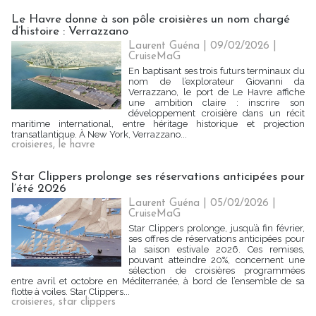
Le Havre donne à son pôle croisières un nom chargé
d’histoire : Verrazzano
Laurent Guéna
| 09/02/2026
|
CruiseMaG
En baptisant ses trois futurs terminaux du
nom de l’explorateur Giovanni da
Verrazzano, le port de Le Havre affiche
une ambition claire : inscrire son
développement croisière dans un récit
maritime international, entre héritage historique et projection
transatlantique. À New York, Verrazzano...
croisieres
,
le havre
Star Clippers prolonge ses réservations anticipées pour
l’été 2026
Laurent Guéna
| 05/02/2026
|
CruiseMaG
Star Clippers prolonge, jusqu’à fin février,
ses offres de réservations anticipées pour
la saison estivale 2026. Ces remises,
pouvant atteindre 20%, concernent une
sélection de croisières programmées
entre avril et octobre en Méditerranée, à bord de l’ensemble de sa
flotte à voiles. Star Clippers...
croisieres
,
star clippers