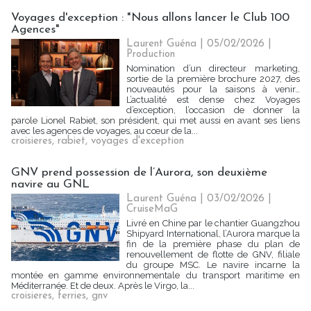
Voyages d'exception : "Nous allons lancer le Club 100
Agences"
Laurent Guéna
| 05/02/2026
|
Production
Nomination d’un directeur marketing,
sortie de la première brochure 2027, des
nouveautés pour la saisons à venir…
L’actualité est dense chez Voyages
d’exception, l’occasion de donner la
parole Lionel Rabiet, son président, qui met aussi en avant ses liens
avec les agences de voyages, au cœur de la...
croisieres
,
rabiet
,
voyages d'exception
GNV prend possession de l’Aurora, son deuxième
navire au GNL
Laurent Guéna
| 03/02/2026
|
CruiseMaG
Livré en Chine par le chantier Guangzhou
Shipyard International, l’Aurora marque la
fin de la première phase du plan de
renouvellement de flotte de GNV, filiale
du groupe MSC. Le navire incarne la
montée en gamme environnementale du transport maritime en
Méditerranée. Et de deux. Après le Virgo, la...
croisieres
,
ferries
,
gnv