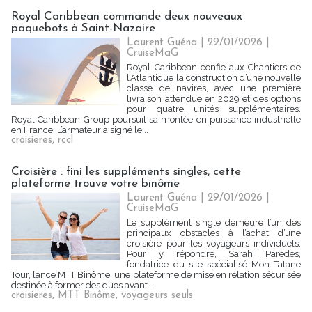
Royal Caribbean commande deux nouveaux
paquebots à Saint-Nazaire
Laurent Guéna
| 29/01/2026
|
CruiseMaG
Royal Caribbean confie aux Chantiers de
l’Atlantique la construction d’une nouvelle
classe de navires, avec une première
livraison attendue en 2029 et des options
pour quatre unités supplémentaires.
Royal Caribbean Group poursuit sa montée en puissance industrielle
en France. L’armateur a signé le...
croisieres
,
rccl
Croisière : fini les suppléments singles, cette
plateforme trouve votre binôme
Laurent Guéna
| 29/01/2026
|
CruiseMaG
Le supplément single demeure l’un des
principaux obstacles à l’achat d’une
croisière pour les voyageurs individuels.
Pour y répondre, Sarah Paredes,
fondatrice du site spécialisé Mon Tatane
Tour, lance MTT Binôme, une plateforme de mise en relation sécurisée
destinée à former des duos avant...
croisieres
,
MTT Binôme
,
voyageurs seuls