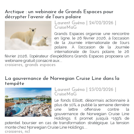
Arctique : un webinaire de Grands Espaces pour
décrypter l’avenir de l’ours polaire
Laurent Guéna
| 24/02/2026
|
CruiseMaG
Grands Espaces organise une rencontre
en ligne, le 26 février 2026, à l’occasion
de la Journée internationale de l’ours
polaire. À l’occasion de la Journée
internationale de l’ours polaire, le 26
février 2026, l’opérateur d’expéditions Grands Espaces proposera un
webinaire gratuit consacré aux...
croisieres
,
grands espaces
La gouvernance de Norwegian Cruise Line dans la
tempête
Laurent Guéna
| 23/02/2026
|
CruiseMaG
Le fonds Elliott, désormais actionnaire à
plus de 10%, a publié la semaine dernière
une lettre offensive contre la
gouvernance de Norwegian Cruise Line
Holdings. Il promet jusqu’à +159% de
potentiel boursier en cas de transformation stratégique. La tension
monte chez Norwegian Cruise Line Holdings....
croisieres
,
ncl