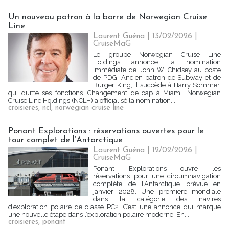
Un nouveau patron à la barre de Norwegian Cruise
Line
Laurent Guéna
| 13/02/2026
|
CruiseMaG
Le groupe Norwegian Cruise Line
Holdings annonce la nomination
immédiate de John W. Chidsey au poste
de PDG. Ancien patron de Subway et de
Burger King, il succède à Harry Sommer,
qui quitte ses fonctions. Changement de cap à Miami. Norwegian
Cruise Line Holdings (NCLH) a officialisé la nomination...
croisieres
,
ncl
,
norwegian cruise line
Ponant Explorations : réservations ouvertes pour le
tour complet de l’Antarctique
Laurent Guéna
| 12/02/2026
|
CruiseMaG
Ponant Explorations ouvre les
réservations pour une circumnavigation
complète de l’Antarctique prévue en
janvier 2028. Une première mondiale
dans la catégorie des navires
d’exploration polaire de classe PC2. C’est une annonce qui marque
une nouvelle étape dans l’exploration polaire moderne. En...
croisieres
,
ponant