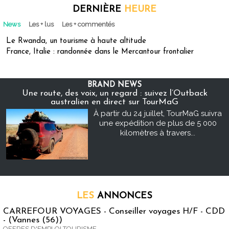
DERNIÈRE
HEURE
News
Les + lus
Les + commentés
Le Rwanda, un tourisme à haute altitude
France, Italie : randonnée dans le Mercantour frontalier
BRAND NEWS
Une route, des voix, un regard : suivez l’Outback
australien en direct sur TourMaG
À partir du 24 juillet, TourMaG suivra
une expédition de plus de 5 000
kilomètres à travers...
LES
ANNONCES
CARREFOUR VOYAGES - Conseiller voyages H/F - CDD
- (Vannes (56))
OFFRES D'EMPLOI TOURISME