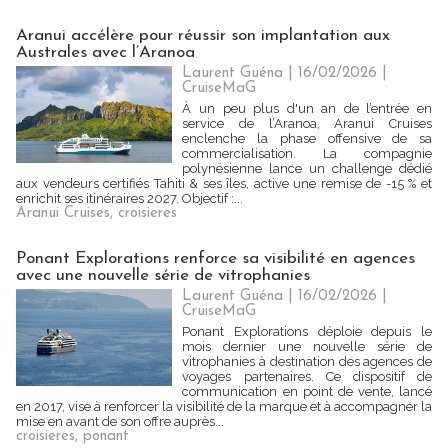
Aranui accélère pour réussir son implantation aux
Australes avec l’Aranoa
Laurent Guéna
| 16/02/2026
|
CruiseMaG
À un peu plus d'un an de l’entrée en
service de l’Aranoa, Aranui Cruises
enclenche la phase offensive de sa
commercialisation. La compagnie
polynésienne lance un challenge dédié
aux vendeurs certifiés Tahiti & ses îles, active une remise de -15 % et
enrichit ses itinéraires 2027. Objectif :...
Aranui Cruises
,
croisieres
Ponant Explorations renforce sa visibilité en agences
avec une nouvelle série de vitrophanies
Laurent Guéna
| 16/02/2026
|
CruiseMaG
Ponant Explorations déploie depuis le
mois dernier une nouvelle série de
vitrophanies à destination des agences de
voyages partenaires. Ce dispositif de
communication en point de vente, lancé
en 2017, vise à renforcer la visibilité de la marque et à accompagner la
mise en avant de son offre auprès...
croisieres
,
ponant