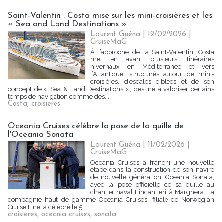
Saint-Valentin : Costa mise sur les mini-croisières et les
« Sea and Land Destinations »
Laurent Guéna
| 12/02/2026
|
CruiseMaG
À l’approche de la Saint-Valentin, Costa
met en avant plusieurs itinéraires
hivernaux en Méditerranée et vers
l’Atlantique, structurés autour de mini-
croisières, d’escales ciblées et de son
concept de « Sea & Land Destinations », destiné à valoriser certains
temps de navigation comme des...
Costa
,
croisieres
Oceania Cruises célèbre la pose de la quille de
l'Oceania Sonata
Laurent Guéna
| 11/02/2026
|
CruiseMaG
Oceania Cruises a franchi une nouvelle
étape dans la construction de son navire
de nouvelle génération, Oceania Sonata,
avec la pose officielle de sa quille au
chantier naval Fincantieri, à Marghera. La
compagnie haut de gamme Oceania Cruises, filiale de Norwegian
Cruise Line, a célébré le 5...
croisieres
,
oceania cruises
,
sonata