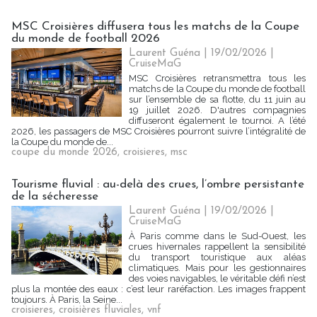
MSC Croisières diffusera tous les matchs de la Coupe
du monde de football 2026
Laurent Guéna
| 19/02/2026
|
CruiseMaG
MSC Croisières retransmettra tous les
matchs de la Coupe du monde de football
sur l’ensemble de sa flotte, du 11 juin au
19 juillet 2026. D'autres compagnies
diffuseront également le tournoi. A l’été
2026, les passagers de MSC Croisières pourront suivre l’intégralité de
la Coupe du monde de...
coupe du monde 2026
,
croisieres
,
msc
Tourisme fluvial : au-delà des crues, l’ombre persistante
de la sécheresse
Laurent Guéna
| 19/02/2026
|
CruiseMaG
À Paris comme dans le Sud-Ouest, les
crues hivernales rappellent la sensibilité
du transport touristique aux aléas
climatiques. Mais pour les gestionnaires
des voies navigables, le véritable défi n’est
plus la montée des eaux : c’est leur raréfaction. Les images frappent
toujours. À Paris, la Seine...
croisieres
,
croisières fluviales
,
vnf