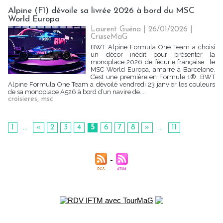
Alpine (F1) dévoile sa livrée 2026 à bord du MSC
World Europa
Laurent Guéna
| 26/01/2026
|
CruiseMaG
BWT Alpine Formula One Team a choisi
un décor inédit pour présenter la
monoplace 2026 de l’écurie française : le
MSC World Europa, amarré à Barcelone.
C’est une première en Formule 1®. BWT
Alpine Formula One Team a dévoilé vendredi 23 janvier les couleurs
de sa monoplace A526 à bord d’un navire de...
croisieres
,
msc
1
...
«
2
3
4
5
6
7
8
»
...
11