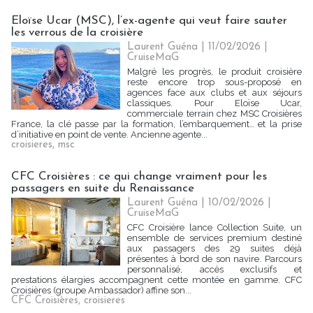
Eloïse Ucar (MSC), l’ex-agente qui veut faire sauter
les verrous de la croisière
Laurent Guéna
| 11/02/2026
|
CruiseMaG
Malgré les progrès, le produit croisière
reste encore trop sous-proposé en
agences face aux clubs et aux séjours
classiques. Pour Eloïse Ucar,
commerciale terrain chez MSC Croisières
France, la clé passe par la formation, l’embarquement… et la prise
d’initiative en point de vente. Ancienne agente...
croisieres
,
msc
CFC Croisières : ce qui change vraiment pour les
passagers en suite du Renaissance
Laurent Guéna
| 10/02/2026
|
CruiseMaG
CFC Croisière lance Collection Suite, un
ensemble de services premium destiné
aux passagers des 29 suites déjà
présentes à bord de son navire. Parcours
personnalisé, accès exclusifs et
prestations élargies accompagnent cette montée en gamme. CFC
Croisières (groupe Ambassador) affine son...
CFC Croisières
,
croisieres