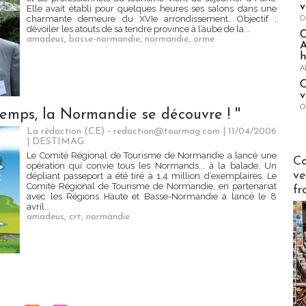
v
Elle avait établi pour quelques heures ses salons dans une
O
charmante demeure du XVIe arrondissement. Objectif :
dévoiler les atouts de sa tendre province à l’aube de la...
amadeus
,
basse-normandie
,
normandie
,
orme
A
h
A
C
v
O
emps, la Normandie se découvre ! ''
La rédaction (CE) - redaction@tourmag.com | 11/04/2006
|
DESTIMAG
Le Comité Régional de Tourisme de Normandie a lancé une
Publi-n
Co
opération qui convie tous les Normands... à la balade. Un
ve
dépliant passeport a été tiré à 1,4 million d’exemplaires. Le
Comité Régional de Tourisme de Normandie, en partenariat
fr
avec les Régions Haute et Basse-Normandie a lancé le 8
avril...
amadeus
,
crt
,
normandie