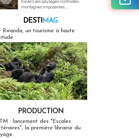
travers ses paysages contrastés,
montagnes imposantes,...
DESTI
MAG
MAG
 Rwanda, un tourisme à haute
titude
PRODUCTION
ion
TM : lancement des "Escales
ttéraires", la première librairie du
oyage