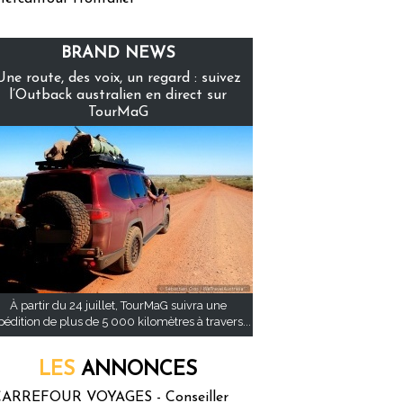
BRAND NEWS
Une route, des voix, un regard : suivez
l’Outback australien en direct sur
TourMaG
À partir du 24 juillet, TourMaG suivra une
pédition de plus de 5 000 kilomètres à travers...
LES
ANNONCES
ARREFOUR VOYAGES - Conseiller