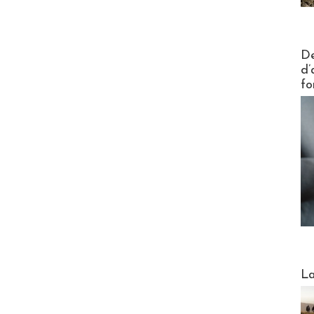
Actus V
De
d’
fo
Webinai
La