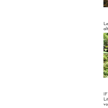
DESTI
Le
al
Product
IF
Li
v