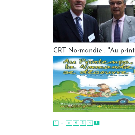
CRT Normandie : ''Au print
1
...
«
2
3
4
5