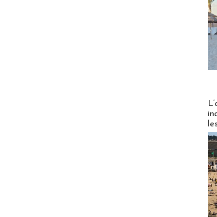
Partez
L’
in
le