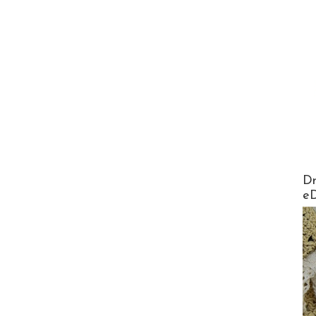
AirMa
Dr
e