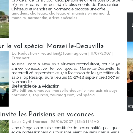
prix de 2". Ce forfait pour deux personnes offre la possibilité de
séjourner dans l'un des 14 établissements de l'association.
Châteaux et Manoirs en Normandie propose une offre ...
amadeus
,
châteaux
,
châteaux et manoirs en normand
,
manoirs
,
normandie
,
offres spéciales
r le vol spécial Marseille-Deauville
La Rédaction - redaction@tourmag.com | 11/07/2007
|
Transport
TourMaG.com & New Axis Airways reconduiront, pour la 5e
année consécutive, le vol spécial Marseille-Deauville le
mercredi 26 septembre 2007 à l’occasion de la 29e édition du
salon Top Resa qui aura lieu les 26-27-28 septembre 2007 en
Normandie.
lire l'article de la Rédaction
29e édition
,
amadeus
,
marseille-deauville
,
new axis airways
,
normandie
,
top resa
,
tourmag.com
,
vol spécial
ex
 invite les Parisiens en vacances
Louis Cyril Tharaux | 28/06/2007
|
DESTIMAG
Une délégation ornaise constituée de personnalités politiques
C
et de professionnels du tourisme vient de séjourner à Paris.