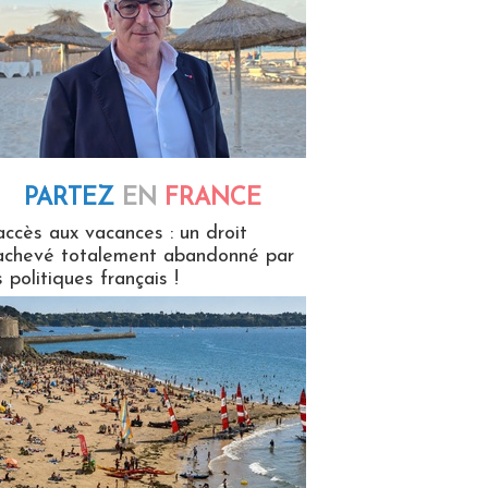
PARTEZ
EN
FRANCE
 en France
accès aux vacances : un droit
achevé totalement abandonné par
s politiques français !