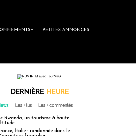
BONNEMENTS
PETITES ANNONCES
▼
DERNIÈRE
HEURE
News
Les + lus
Les + commentés
e Rwanda, un tourisme à haute
ltitude
rance, Italie : randonnée dans le
ercantour frontalier