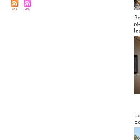
Bo
ré
le
Distribu
Le
Ed