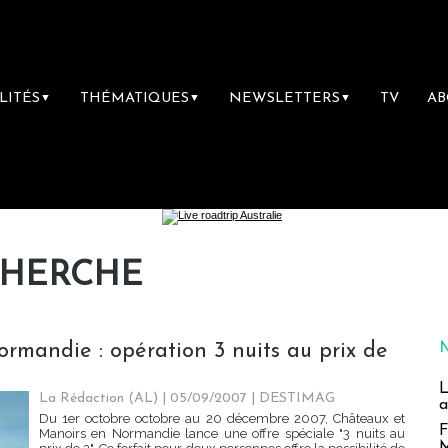
LITÉS
THÉMATIQUES
NEWSLETTERS
TV
A
▼
▼
▼
CHERCHE
rmandie : opération 3 nuits au prix de
L
La Rédaction (AL) | 05/09/2007
|
DESTIMAG
a
Du 1er octobre octobre au 20 décembre 2007, Châteaux et
F
Manoirs en Normandie lance une offre spéciale "3 nuits au
M