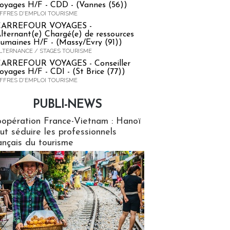
oyages H/F - CDD - (Vannes (56))
FFRES D'EMPLOI TOURISME
CARREFOUR VOYAGES -
lternant(e) Chargé(e) de ressources
umaines H/F - (Massy/Evry (91))
LTERNANCE / STAGES TOURISME
ARREFOUR VOYAGES - Conseiller
oyages H/F - CDI - (St Brice (77))
FFRES D'EMPLOI TOURISME
PUBLI-NEWS
ews
opération France-Vietnam : Hanoï
ut séduire les professionnels
ançais du tourisme