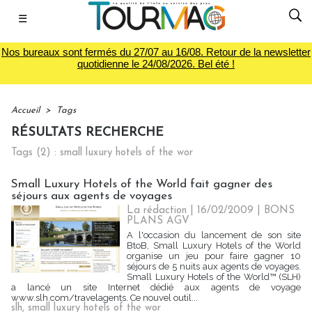
☰
Nos bureaux sont fermés du 27/07 au 16/08. Retour de la newsletter
quotidienne le 24/08/2026. Bel été !
Accueil
>
Tags
RÉSULTATS RECHERCHE
Tags (2) : small luxury hotels of the wor
Small Luxury Hotels of the World fait gagner des
séjours aux agents de voyages
La rédaction | 16/02/2009
|
BONS
PLANS AGV
A l'occasion du lancement de son site
BtoB, Small Luxury Hotels of the World
organise un jeu pour faire gagner 10
séjours de 5 nuits aux agents de voyages.
Small Luxury Hotels of the World™ (SLH)
a lancé un site Internet dédié aux agents de voyage
www.slh.com/travelagents. Ce nouvel outil...
slh
,
small luxury hotels of the wor