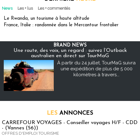
News
Les + lus
Les + commentés
Le Rwanda, un tourisme à haute altitude
France, Italie : randonnée dans le Mercantour frontalier
BRAND NEWS
Une route, des voix, un regard : suivez l’Outback
australien en direct sur TourMaG
À partir du 24 juillet, TourMaG suivra
une expédition de plus de 5 000
kilomètres à travers...
LES
ANNONCES
CARREFOUR VOYAGES - Conseiller voyages H/F - CDD
- (Vannes (56))
OFFRES D'EMPLOI TOURISME