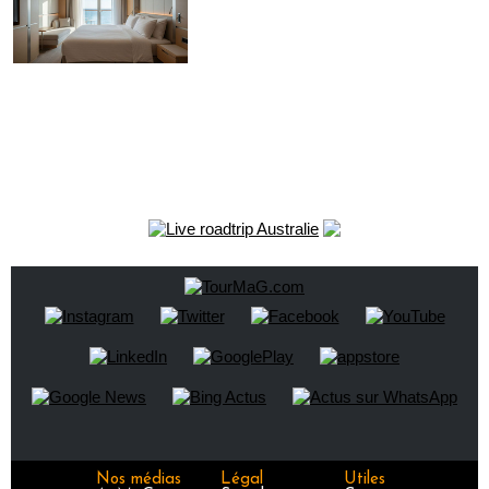
Nos médias
Légal
Utiles