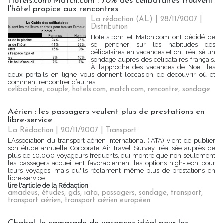
Hotels.com/Match.com : 70% des célibataires trouvent
l'hôtel propice aux rencontres
La rédaction (AL) | 28/11/2007
|
Distribution
Hotels.com et Match.com ont décidé de
se pencher sur les habitudes des
célibataires en vacances et ont réalisé un
sondage auprès des célibataires français.
À l’approche des vacances de Noël, les
deux portails en ligne vous donnent l’occasion de découvrir où et
comment rencontrer d’autres ...
celibataire
,
couple
,
hotels.com
,
match.com
,
rencontre
,
sondage
Aérien : les passagers veulent plus de prestations en
libre-service
La Rédaction
| 20/11/2007
|
Transport
L’Association du transport aérien international (IATA) vient de publier
son étude annuelle Corporate Air Travel Survey, réalisée auprès de
plus de 10.000 voyageurs fréquents, qui montre que non seulement
les passagers accueillent favorablement les options high-tech pour
leurs voyages, mais qu'ils réclament même plus de prestations en
libre-service.
lire l'article de la Rédaction
amadeus
,
études
,
gds
,
iata
,
passagers
,
sondage
,
transport
,
transport aérien
,
transport aérien européen
Chabal, le camarade de vacances idéal pour les