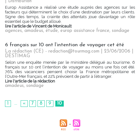
|
Distribution
Europ Assistance a réalisé une étude auprès des agences sur les
facteurs qui déterminent le choix d’une destination par leurs clients.
Signe des temps, la crainte des attentats joue davantage un rôle
essentiel que le budget alloué.
lire l'article de Vincent de Monicault
agences
,
amadeus
,
étude
,
europ assistance france
,
sondage
6 français sur 10 ont l’intention de voyager cet été
La rédaction (CE) - redaction@tourmag.com | 23/06/2006
|
DESTIMAG
Selon une enquête menée par le ministère délégué au tourisme, 6
français sur 10 ont l’intention de voyager au moins une fois cet été.
76% des vacanciers pensent choisir la France métropolitaine et
l’Outre-Mer français, et 22% prévoient de partir à l’étranger.
Lire l'article de la rédaction
amadeus
,
sondage
1
...
«
7
8
9
10