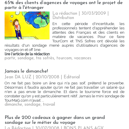
65% des clients d’agences de voyages ont le projet de
partir à l'étranger
La rédaction | 30/03/2009
|
Distribution
En cette période d'incertitude, les
professionnels tentent d'appréhender les
attentes des Français et des clients en
matière de vacances. Pour ce faire
TourCom et TNS Sofres ont dévoilé les
résultats d'un sondage mené auprès d’utilisateurs d’agences de
voyages on et off line.
lire l'article de la rédaction
partir
,
sondage
,
tns sofrès
,
tourcom
,
vacances
Jamais le dimanche!
Jean DA LUZ | 20/10/2008
|
Editorial
On ne fait pas boire un âne qui n'a pas soif, prétend le proverbe.
Désormais il faudra ajouter qu'on ne fait pas travailler un salarié qui
n'en a pas envie le dimanche. Et dans le tourisme force est de
constater qu'on y est particulièrement rétif. Jamais le mini sondage de
TourMaG.com n'avait ...
dimanche
,
sondage
,
travail
Plus de 200 cadeaux à gagner dans un grand
sondage sur le métier du voyage
La Rédaction
| 30/07/2008
|
BONS PLANS AGV