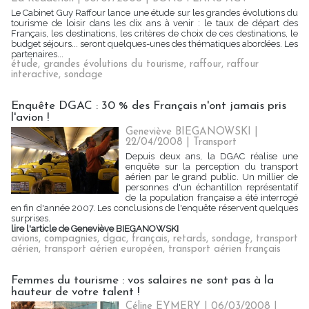
Le Cabinet Guy Raffour lance une étude sur les grandes évolutions du
tourisme de loisir dans les dix ans à venir : le taux de départ des
Français, les destinations, les critères de choix de ces destinations, le
budget séjours... seront quelques-unes des thématiques abordées. Les
partenaires...
étude
,
grandes évolutions du tourisme
,
raffour
,
raffour
interactive
,
sondage
Enquête DGAC : 30 % des Français n'ont jamais pris
l'avion !
Geneviève BIEGANOWSKI |
22/04/2008
|
Transport
Depuis deux ans, la DGAC réalise une
enquête sur la perception du transport
aérien par le grand public. Un millier de
personnes d'un échantillon représentatif
de la population française a été interrogé
en fin d'année 2007. Les conclusions de l'enquête réservent quelques
surprises.
lire l'article de Geneviève BIEGANOWSKI
avions
,
compagnies
,
dgac
,
français
,
retards
,
sondage
,
transport
aérien
,
transport aérien européen
,
transport aérien français
Femmes du tourisme : vos salaires ne sont pas à la
hauteur de votre talent !
Céline EYMERY | 06/03/2008
|