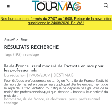
☰
Nos bureaux sont fermés du 27/07 au 16/08. Retour de la newsletter
quotidienne le 24/08/2026. Bel été !
Accueil
>
Tags
RÉSULTATS RECHERCHE
Tags (193) : sondage
Ile-de-France : recul modéré de l'activité en mai pour
les professionnels
La rédaction | 19/06/2009
|
DESTIMAG
Pour 61% des professionnels de la région Paris-Ile-de-France, l’activité
du mois de mai est en baisse mais la plupart d’entre eux estiment que
le repli de la fréquentation touristique ne dépasse pas 5%. Près de la
moitié des professionnels (45%) qualifient de « bonne » leur activité du
mois de...
baromètre
,
ile de france
,
ile-de-france
,
paris
,
professionnel
,
sondage