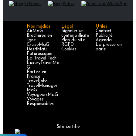
Nos médias
Légal
Utiles
AirMaG
Signaler un
Contact
Brochures en
contenu illicite
Publicité
ligne
Plan du site
Agenda
CruiseMaG
RGPD
La presse en
DestiMaG
Cookies
parle
Futuroscopie
La Travel Tech
LuxuryTravelMa
G
Partez en
France
TravelJobs
TravelManager
MaG
VoyageursMaG
Voyages
Responsables
Site certifié