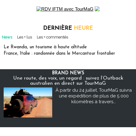
DERNIÈRE
HEURE
News
Les + lus
Les + commentés
Le Rwanda, un tourisme à haute altitude
France, Italie : randonnée dans le Mercantour frontalier
BRAND NEWS
Une route, des voix, un regard : suivez l’Outback
australien en direct sur TourMaG
À partir du 24 juillet, TourMaG suivra
une expédition de plus de 5 000
kilomètres à travers...