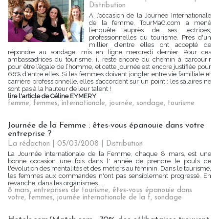
Distribution
A l’occasion de la Journée Internationale
de la femme, TourMaG.com a mené
l’enquête auprès de ses lectrices,
professionnelles du tourisme. Près d'un
millier d’entre elles ont accepté de
répondre au sondage, mis en ligne mercredi dernier. Pour ces
ambassadrices du tourisme, il reste encore du chemin à parcourir
pour être l’égale de l’homme, et cette journée est encore justifiée pour
66% d'entre elles. Si les femmes doivent jongler entre vie familiale et
carrière professionnelle, elles s’accordent sur un point : les salaires ne
sont pas à la hauteur de leur talent !
lire l'article de Céline EYMERY
femme
,
femmes
,
internationale
,
journée
,
sondage
,
tourisme
Journée de la Femme : êtes-vous épanouie dans votre
entreprise ?
La rédaction | 05/03/2008
|
Distribution
La Journée internationale de la Femme, chaque 8 mars, est une
bonne occasion une fois dans l' année de prendre le pouls de
l'évolution des mentalités et des métiers au féminin. Dans le tourisme,
les femmes aux commandes n'ont pas sensiblement progressé. En
revanche, dans les organismes ...
8 mars
,
entreprises de tourisme
,
êtes-vous épanouie dans
votre
,
femmes
,
journée internationale de la f
,
sondage