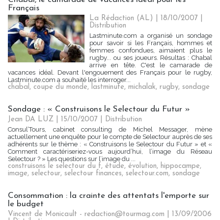
Français
La Rédaction (AL) | 18/10/2007
|
Distribution
Lastminute.com a organisé un sondage
pour savoir si les Français, hommes et
femmes confondues, aimaient plus le
rugby... ou ses joueurs. Résultas : Chabal
arrive en tête. C'est le camarade de
vacances idéal. Devant l'engouement des Français pour le rugby,
Lastminute.com a souhaité les interroger...
chabal
,
coupe du monde
,
lastminute
,
michalak
,
rugby
,
sondage
Sondage : « Construisons le Selectour du Futur »
Jean DA LUZ | 15/10/2007
|
Distribution
Consul’Tours, cabinet consulting de Michel Messager, mène
actuellement une enquête pour le compte de Selectour auprès de ses
adhérents sur le thème : « Construisons le Selectour du Futur » et «
Comment caractériseriez-vous aujourd’hui, l’image du Réseau
Selectour ? » Les questions sur l’image du ...
construisons le selectour du f
,
étude
,
évolution
,
hippocampe
,
image
,
selectour
,
selectour finances
,
selectour.com
,
sondage
Consommation : la crainte des attentats l'emporte sur
le budget
Vincent de Monicault - redaction@tourmag.com | 13/09/2006