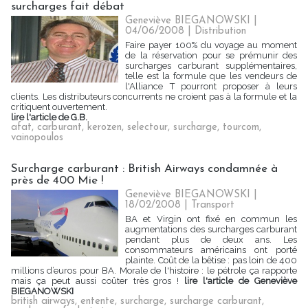
surcharges fait débat
Geneviève BIEGANOWSKI |
04/06/2008
|
Distribution
Faire payer 100% du voyage au moment
de la réservation pour se prémunir des
surcharges carburant supplémentaires,
telle est la formule que les vendeurs de
l'Alliance T pourront proposer à leurs
clients. Les distributeurs concurrents ne croient pas à la formule et la
critiquent ouvertement.
lire l'article de G.B.
afat
,
carburant
,
kerozen
,
selectour
,
surcharge
,
tourcom
,
vainopoulos
Surcharge carburant : British Airways condamnée à
près de 400 Mie !
Geneviève BIEGANOWSKI |
18/02/2008
|
Transport
BA et Virgin ont fixé en commun les
augmentations des surcharges carburant
pendant plus de deux ans. Les
consommateurs américains ont porté
plainte. Coût de la bêtise : pas loin de 400
millions d’euros pour BA. Morale de l'histoire : le pétrole ça rapporte
mais ça peut aussi coûter très gros !
lire l'article de Geneviève
BIEGANOWSKI
british airways
,
entente
,
surcharge
,
surcharge carburant
,