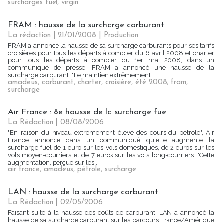
surcharges fuel
,
virgin
FRAM : hausse de la surcharge carburant
La rédaction | 21/01/2008
|
Production
FRAM a annoncé la hausse de sa surcharge carburants pour ses tarifs
croisières pour tous les départs à compter du 6 avril 2008 et charter
pour tous les départs à compter du 1er mai 2008, dans un
communiqué de presse. FRAM a annoncé une hausse de la
surcharge carburant. "Le maintien extrêmement ...
amadeus
,
carburant
,
charter
,
croisière
,
été 2008
,
fram
,
surcharge
Air France : 8e hausse de la surcharge fuel
La Rédaction
| 08/08/2006
"En raison du niveau extrêmement élevé des cours du pétrole", Air
France annonce dans un communiqué qu'elle augmente la
surcharge fuel de 1 euro sur les vols domestiques, de 2 euros sur les
vols moyen-courriers et de 7 euros sur les vols long-courriers. "Cette
augmentation, perçue sur les...
air france
,
amadeus
,
pétrole
,
surcharge
LAN : hausse de la surcharge carburant
La Rédaction
| 02/05/2006
Faisant suite à la hausse des coûts de carburant, LAN a annoncé la
hausse de sa surcharge carburant sur les parcours France/Amérique