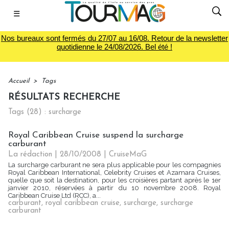
☰
Nos bureaux sont fermés du 27/07 au 16/08. Retour de la newsletter
quotidienne le 24/08/2026. Bel été !
Accueil
>
Tags
RÉSULTATS RECHERCHE
Tags (28) : surcharge
Royal Caribbean Cruise suspend la surcharge
carburant
La rédaction | 28/10/2008
|
CruiseMaG
La surcharge carburant ne sera plus applicable pour les compagnies
Royal Caribbean International, Celebrity Cruises et Azamara Cruises,
quelle que soit la destination, pour les croisières partant après le 1er
janvier 2010, réservées à partir du 10 novembre 2008. Royal
Caribbean Cruise Ltd (RCC), a...
carburant
,
royal caribbean cruise
,
surcharge
,
surcharge
carburant