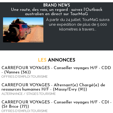
BRAND NEWS
Une route, des voix, un regard : suivez l’Outback
australien en direct sur TourMaG
À partir du 24 juillet, TourMaG suivra
une expédition de plus de 5 000
kilomètres à travers...
LES
ANNONCES
CARREFOUR VOYAGES - Conseiller voyages H/F - CDD
- (Vannes (56))
OFFRES D'EMPLOI TOURISME
CARREFOUR VOYAGES - Alternant(e) Chargé(e) de
ressources humaines H/F - (Massy/Evry (91))
ALTERNANCE / STAGES TOURISME
CARREFOUR VOYAGES - Conseiller voyages H/F - CDI -
(St Brice (77))
OFFRES D'EMPLOI TOURISME