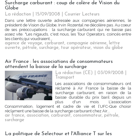
Surcharge carburant : coup de colère de Vision du
Globe
La rédaction | 15/09/2008
|
Courrier Lecteurs
Dans une lettre ouverte adressée aux compagnies aériennes, le
président de Vision du Globe, Irvin Rozental ne décolère pas. Au coeur
de ses préoccupations : la surcharge carburant qui ne baisse pas
assez vite. "Les nigauds, c'est nous, les Tour Operators, coincés entre
les clients qui voudraient...
agence de voyage
,
carburant
,
compagnie aérienne
,
lettre
ouverte
,
pétrole
,
surcharge
,
tour opérateur
,
vision du globe
Air France : les associations de consommateurs
attendent la baisse de la surcharge
La rédaction (CE) | 03/09/2008
|
Transport
Les associations de consommateurs ont
réclamé à Air France la baisse de la
surcharge carburant, en raison de la
baisse durable du prix baril depuis un
plus d'un mois. L'association
Consommation, logement et cadre de vie et l’UFC-Que choisir
réclament une baisse de la surcharge carburant chez Air...
air france
,
association
,
carburant
,
consommateur
,
pétrole
,
surcharge
La politique de Selectour et l'Alliance T sur les