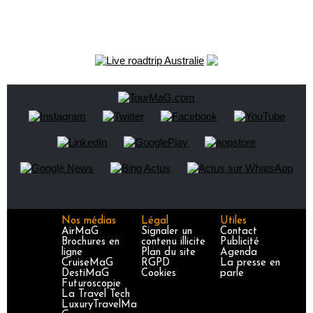
Nos médias
Légal
Utiles
AirMaG
Signaler un
Contact
Brochures en
contenu illicite
Publicité
ligne
Plan du site
Agenda
CruiseMaG
RGPD
La presse en
DestiMaG
Cookies
parle
Futuroscopie
La Travel Tech
LuxuryTravelMa