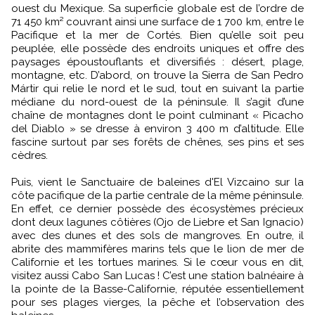
ouest du Mexique. Sa superficie globale est de l’ordre de
71 450 km² couvrant ainsi une surface de 1 700 km, entre le
Pacifique et la mer de Cortés. Bien qu’elle soit peu
peuplée, elle possède des endroits uniques et offre des
paysages époustouflants et diversifiés : désert, plage,
montagne, etc. D’abord, on trouve la Sierra de San Pedro
Mártir qui relie le nord et le sud, tout en suivant la partie
médiane du nord-ouest de la péninsule. Il s’agit d’une
chaîne de montagnes dont le point culminant « Picacho
del Diablo » se dresse à environ 3 400 m d’altitude. Elle
fascine surtout par ses forêts de chênes, ses pins et ses
cèdres.
Puis, vient le Sanctuaire de baleines d'El Vizcaino sur la
côte pacifique de la partie centrale de la même péninsule.
En effet, ce dernier possède des écosystèmes précieux
dont deux lagunes côtières (Ojo de Liebre et San Ignacio)
avec des dunes et des sols de mangroves. En outre, il
abrite des mammifères marins tels que le lion de mer de
Californie et les tortues marines. Si le cœur vous en dit,
visitez aussi Cabo San Lucas !
C’est une station balnéaire à
la pointe de la Basse-Californie, réputée essentiellement
pour ses plages vierges, la pêche et l’observation des