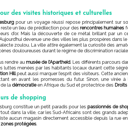
ur des visites historiques et culturelles
nesburg
pour un voyage réussi repose principalement sur so
le reste un lieu de prédilection pour des
rencontres humaines
f
eurs d’or. Mais la découverte de ce métal brillant par un 
e. Aujourd’hui devenue une des villes les plus prospères dans le 
dialecte zoulou. La ville attire également la curiosité des amate
cènes douloureuses durant le régime de discrimination raciale
us rendre au
musée de l’Apartheid
. Les différents parcours dan
luttes menées par les habitants locaux durant cette ségrégat
ion Hill
peut aussi marquer l’esprit des visiteurs. Cette anci
ttant en
avant les promesses du futur. Sinon, une virée à
 de la
démocratie
en Afrique du Sud et protectrice des
Droit
urs de shopping
burg constitue un petit paradis pour les
passionnés de sho
ut dans la ville, car les Sud-Africains sont des grands adept
existe aucun magasin directement accessible depuis la rue en 
s
zones protégées
.