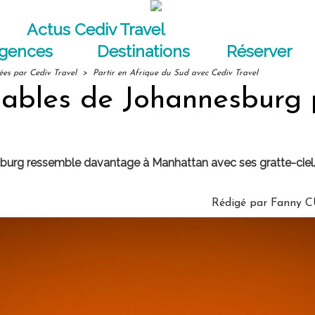
Actus Cediv Travel
agences
Destinations
Réserver
ées par Cediv Travel
>
Partir en Afrique du Sud avec Cediv Travel
nables de Johannesburg 
esburg ressemble davantage à Manhattan avec ses gratte-ciel
Rédigé par
Fanny 