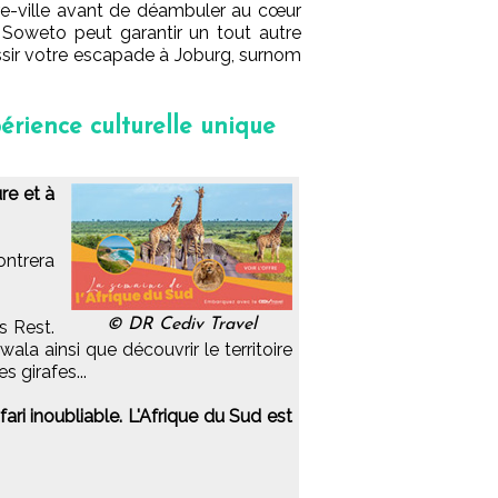
tre-ville avant de déambuler au cœur
à Soweto peut garantir un tout autre
ssir votre escapade à Joburg, surnom
érience culturelle unique
re et à
ontrera
© DR Cediv Travel
ms Rest.
wala ainsi que découvrir le territoire
s girafes...
ri inoubliable. L'Afrique du Sud est