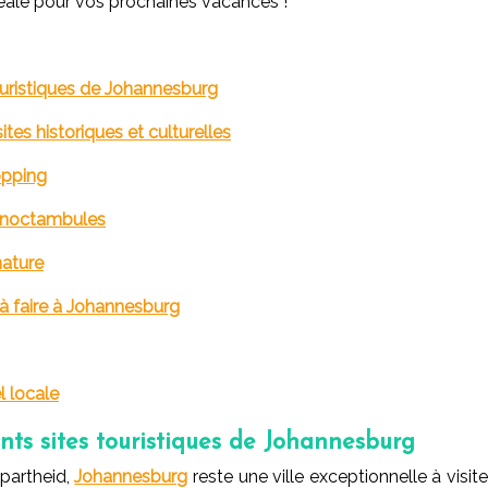
idéale pour vos prochaines vacances !
 touristiques de Johannesburg
tes historiques et culturelles
opping
s noctambules
nature
 à faire à Johannesburg
 locale
rents sites touristiques de Johannesburg
Apartheid,
Johannesburg
reste une ville exceptionnelle à visit