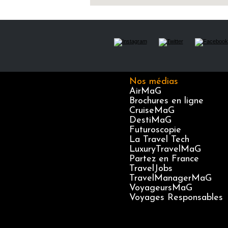
Nos médias
AirMaG
Brochures en ligne
CruiseMaG
DestiMaG
Futuroscopie
La Travel Tech
LuxuryTravelMaG
Partez en France
TravelJobs
TravelManagerMaG
VoyageursMaG
Voyages Responsables