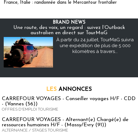
France, Italie : randonnée dans le Mercantour frontalier
BRAND NEWS
Une route, des voix, un regard : suivez l’Outback
australien en direct sur TourMaG
À partir du 24 juillet, TourMaG suivra
une expédition de plus de 5 000
kilomètres à travers...
LES
ANNONCES
CARREFOUR VOYAGES - Conseiller voyages H/F - CDD
- (Vannes (56))
OFFRES D'EMPLOI TOURISME
CARREFOUR VOYAGES - Alternant(e) Chargé(e) de
ressources humaines H/F - (Massy/Evry (91))
ALTERNANCE / STAGES TOURISME