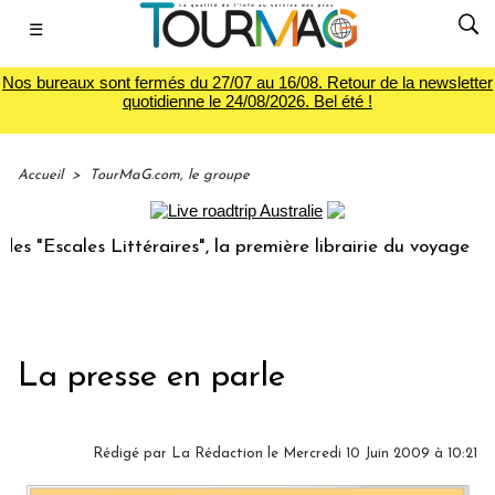
☰
Nos bureaux sont fermés du 27/07 au 16/08. Retour de la newsletter
quotidienne le 24/08/2026. Bel été !
Accueil
>
TourMaG.com, le groupe
 Littéraires", la première librairie du voyage
Le groupe
La presse en parle
Rédigé par
La Rédaction
le Mercredi 10 Juin 2009 à 10:21