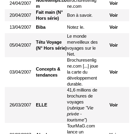
Notretemps.co
Brochuresenlig
24/04/2007
Voir
m
ne.com
Fait main
(N°
20/04/2007
Bon à savoir.
Voir
Hors série)
13/04/2007
Biba
Notez le.
Voir
Le monde
Tétu Voyage
merveilleux des
05/04/2007
Voir
(N° Hors série)
voyages sur le
Net.
Brochuresenlig
ne.com [...] joue
Concepts &
03/04/2007
la carte du
Voir
tendances
développement
durable.
41,6 millions de
brochures de
voyages
26/03/2007
ELLE
Voir
(
rubrique "Vie
privée -
tourisme"
)
TourMaG.com
lance un