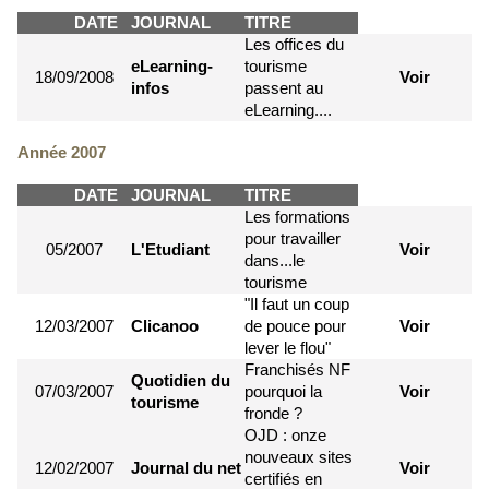
DATE
JOURNAL
TITRE
Les offices du
eLearning-
tourisme
18/09/2008
Voir
infos
passent au
eLearning....
Année 2007
DATE
JOURNAL
TITRE
Les formations
pour travailler
05/2007
L'Etudiant
Voir
dans...le
tourisme
"Il faut un coup
12/03/2007
Clicanoo
de pouce pour
Voir
lever le flou"
Franchisés NF
Quotidien du
07/03/2007
pourquoi la
Voir
tourisme
fronde ?
OJD : onze
nouveaux sites
12/02/2007
Journal du net
Voir
certifiés en