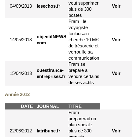
veut supprimer
04/09/2013
lesechos.fr
Voir
plus de 300
postes
Fram : le
voyagiste
toulousain
objectifNEWS.
14/05/2013
cherche 10 M€
Voir
com
de trésorerie et
verrouille sa
communication
Fram se
ouestfrance-
prépare à
15/04/2013
Voir
entreprises.fr
vendre certains
de ses actifs
Année 2012
DATE
JOURNAL
TITRE
Fram
préparerait un
plan social :
22/06/2012
latribune.fr
plus de 300
Voir
emplois