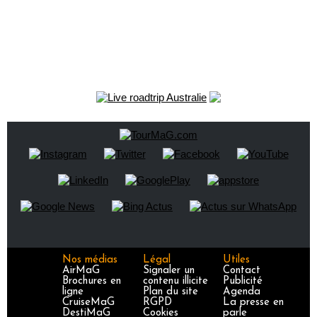
Nos médias
Légal
Utiles
AirMaG
Signaler un
Contact
Brochures en
contenu illicite
Publicité
ligne
Plan du site
Agenda
CruiseMaG
RGPD
La presse en
DestiMaG
Cookies
parle