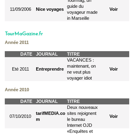
Tourmag, un
guide du
11/09/2006
Nice voyages
Voir
voyageur made
in Marseille
TourMaGazine.fr
Année 2011
DATE
JOURNAL
TITRE
VACANCES :
maintenant, on
Eté 2011
Entreprendre
Voir
ne veut plus
voyager idiot
Année 2010
DATE
JOURNAL
TITRE
Deux nouveaux
tarifMEDIA.co
sites rejoignent
07/10/2010
Voir
m
le bureau
Internet OJD
«Enquêtes et