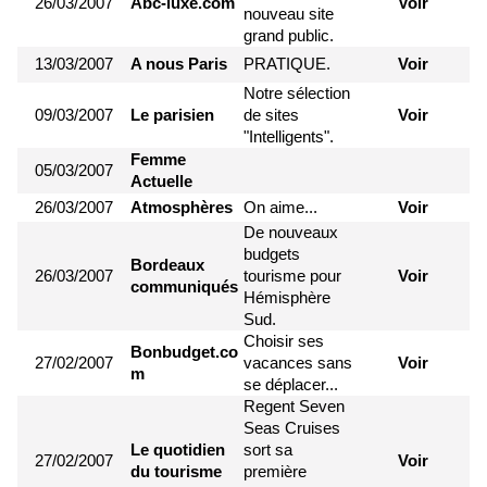
26/03/2007
Abc-luxe.com
Voir
nouveau site
grand public.
13/03/2007
A nous Paris
PRATIQUE.
Voir
Notre sélection
09/03/2007
Le parisien
de sites
Voir
"Intelligents".
Femme
05/03/2007
Actuelle
26/03/2007
Atmosphères
On aime...
Voir
De nouveaux
budgets
Bordeaux
26/03/2007
tourisme pour
Voir
communiqués
Hémisphère
Sud.
Choisir ses
Bonbudget.co
27/02/2007
vacances sans
Voir
m
se déplacer...
Regent Seven
Seas Cruises
Le quotidien
sort sa
27/02/2007
Voir
du tourisme
première