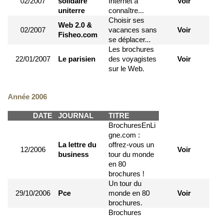
02/2007
solidaire
Internet à
Voir
uniterre
connaître...
Choisir ses
Web 2.0 &
02/2007
vacances sans
Voir
Fisheo.com
se déplacer...
Les brochures
22/01/2007
Le parisien
des voyagistes
Voir
sur le Web.
Année 2006
DATE
JOURNAL
TITRE
BrochuresEnLi
gne.com :
La lettre du
offrez-vous un
12/2006
Voir
business
tour du monde
en 80
brochures !
Un tour du
29/10/2006
Pce
monde en 80
Voir
brochures.
Brochures