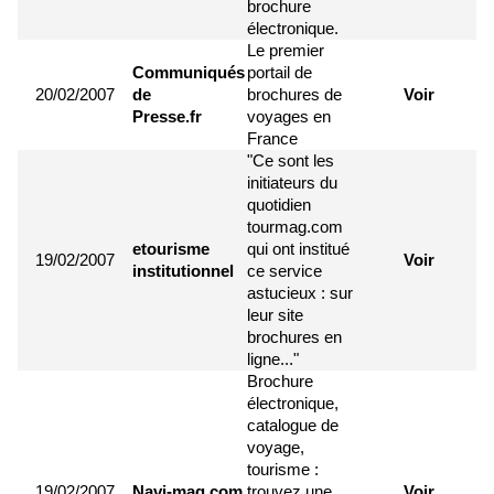
brochure
électronique.
Le premier
Communiqués
portail de
20/02/2007
de
brochures de
Voir
Presse.fr
voyages en
France
"Ce sont les
initiateurs du
quotidien
tourmag.com
etourisme
qui ont institué
19/02/2007
Voir
institutionnel
ce service
astucieux : sur
leur site
brochures en
ligne..."
Brochure
électronique,
catalogue de
voyage,
tourisme :
19/02/2007
Navi-mag.com
trouvez une
Voir