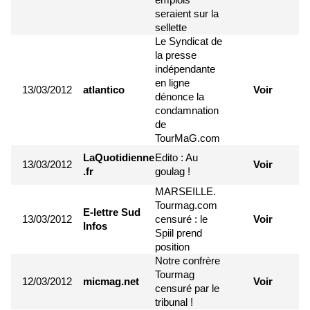
seraient sur la
sellette
Le Syndicat de
la presse
indépendante
en ligne
13/03/2012
atlantico
Voir
dénonce la
condamnation
de
TourMaG.com
LaQuotidienne
Edito : Au
13/03/2012
Voir
.fr
goulag !
MARSEILLE.
Tourmag.com
E-lettre Sud
13/03/2012
censuré : le
Voir
Infos
Spiil prend
position
Notre confrère
Tourmag
12/03/2012
micmag.net
Voir
censuré par le
tribunal !