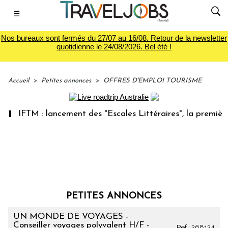
☰
Nos bureaux sont fermés du 27/07 au 16/08. Retour de la newsletter
quotidienne le 24/08/2026. Bel été !
Accueil
>
Petites annonces
>
OFFRES D'EMPLOI TOURISME
IFTM : lancement des "Escales Littéraires", la première lib
PETITES ANNONCES
UN MONDE DE VOYAGES -
Conseiller voyages polyvalent H/F -
Ref : 268134