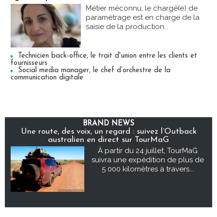
Métier méconnu, le chargé(e) de
paramétrage est en charge de la
saisie de la production...
Technicien back-office, le trait d'union entre les clients et
fournisseurs
Social media manager, le chef d’orchestre de la
communication digitale
BRAND NEWS
Une route, des voix, un regard : suivez l’Outback
australien en direct sur TourMaG
À partir du 24 juillet, TourMaG
suivra une expédition de plus de
5 000 kilomètres à travers...