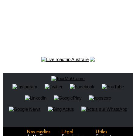
Nos médias
Légal
Utiles