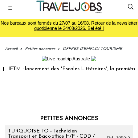
☰
Nos bureaux sont fermés du 27/07 au 16/08. Retour de la newsletter
quotidienne le 24/08/2026. Bel été !
Accueil
>
Petites annonces
>
OFFRES D'EMPLOI TOURISME
TM : lancement des "Escales Littéraires", la première librai
PETITES ANNONCES
TURQUOISE TO - Technicien
Transport et Back-office H/F - CDD /
Ref : 268313