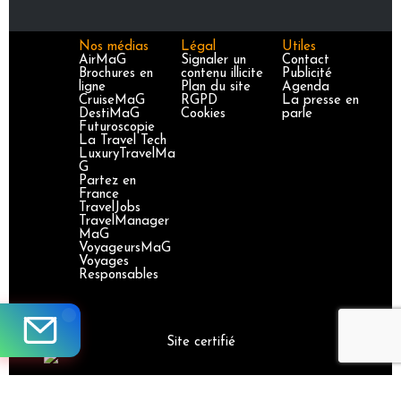
Nos médias
Légal
Utiles
AirMaG
Signaler un
Contact
Brochures en
contenu illicite
Publicité
ligne
Plan du site
Agenda
CruiseMaG
RGPD
La presse en
DestiMaG
Cookies
parle
Futuroscopie
La Travel Tech
LuxuryTravelMa
G
Partez en
France
TravelJobs
TravelManager
MaG
VoyageursMaG
Voyages
Responsables
Site certifié