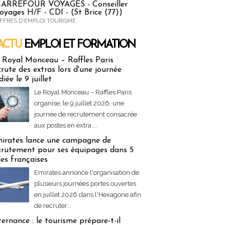
ARREFOUR VOYAGES - Conseiller
oyages H/F - CDI - (St Brice (77))
FFRES D'EMPLOI TOURISME
ACTU
EMPLOI ET FORMATION
 & Formation
 Royal Monceau – Raffles Paris
crute des extras lors d'une journée
diée le 9 juillet
Le Royal Monceau – Raffles Paris
organise, le 9 juillet 2026, une
journée de recrutement consacrée
aux postes en extra....
irates lance une campagne de
crutement pour ses équipages dans 5
lles françaises
Emirates annonce l'organisation de
plusieurs journées portes ouvertes
en juillet 2026 dans l'Hexagone afin
de recruter...
ternance : le tourisme prépare-t-il