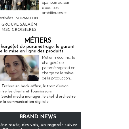
épanouir au sein
d’équipes
ambitieuses et
otivées. INORMATION...
GROUPE SALAÜN
MSC CROISIERES
MÉTIERS
hargé(e) de paramétrage, le garant
e la mise en ligne des produits
Métier méconnu, le
chargé(e) de
paramétrage est en
charge de la saisie
de la production...
Technicien back-office, le trait d'union
ntre les clients et fournisseurs
Social media manager, le chef d’orchestre
e la communication digitale
BRAND NEWS
Une route, des voix, un regard : suivez