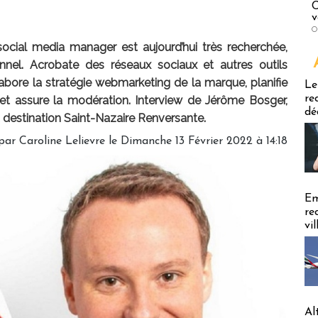
C
v
O
social media manager est aujourd’hui très recherchée,
onnel. Acrobate des réseaux sociaux et autres outils
Emploi
abore la stratégie webmarketing de la marque, planifie
Le
re
x et assure la modération. Interview de Jérôme Bosger,
dé
a destination Saint-Nazaire Renversante.
 par
Caroline Lelievre
le Dimanche 13 Février 2022 à 14:18
Em
re
vi
Al