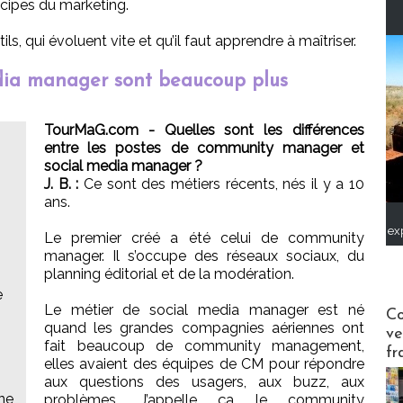
ncipes du marketing.
ils, qui évoluent vite et qu’il faut apprendre à maîtriser.
édia manager sont beaucoup plus
TourMaG.com - Quelles sont les différences
entre les postes de community manager et
social media manager ?
J. B. :
Ce sont des métiers récents, nés il y a 10
ans.
ex
Le premier créé a été celui de community
manager. Il s’occupe des réseaux sociaux, du
planning éditorial et de la modération.
e
Publi-n
Le métier de social media manager est né
Co
quand les grandes compagnies aériennes ont
ve
fait beaucoup de community management,
fr
elles avaient des équipes de CM pour répondre
aux questions des usagers, aux buzz, aux
 ne
problèmes. J’appelle ça le community