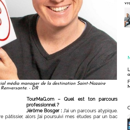
vr
L
a
F
cial média manager de la destination Saint-Nazaire
M
Renversante. - DR
TourMaG.om – Quel est ton parcours
professionnel ?
Jérôme Bosger :
J’ai un parcours atypique.
re pâtissier, alors j’ai poursuivi mes études par un bac