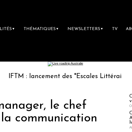
LITÉS
THÉMATIQUES
NEWSLETTERS
TV
A
▼
▼
▼
ancement des "Escales Littéraires", la premiè
C
v
manager, le chef
O
e la communication
A
h
A