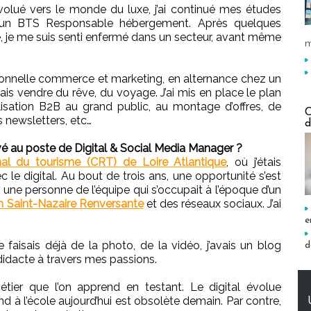
olué vers le monde du luxe, j’ai continué mes études
uivi un BTS Responsable hébergement. Après quelques
re, je me suis senti enfermé dans un secteur, avant même
m
ssionnelle commerce et marketing, en alternance chez un
mais vendre du rêve, du voyage. J’ai mis en place le plan
isation B2B au grand public, au montage d’offres, de
C
s newsletters, etc…
d
 au poste de Digital & Social Media Manager ?
al du tourisme (CRT) de Loire Atlantique
, où j’étais
 le digital. Au bout de trois ans, une opportunité s’est
 une personne de l’équipe qui s’occupait à l’époque d’un
n Saint-Nazaire Renversante
et des réseaux sociaux. J’ai
e
je faisais déjà de la photo, de la vidéo, j’avais un blog
d
didacte à travers mes passions.
tier que l’on apprend en testant. Le digital évolue
nd à l’école aujourd’hui est obsolète demain. Par contre,