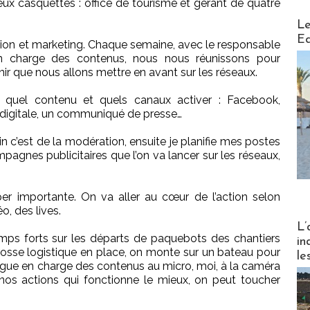
ux casquettes : office de tourisme et gérant de quatre
Distribu
Le
Ed
ion et marketing. Chaque semaine, avec le responsable
 charge des contenus, nous nous réunissons pour
venir que nous allons mettre en avant sur les réseaux.
sir quel contenu et quels canaux activer : Facebook,
b digitale, un communiqué de presse…
n c’est de la modération, ensuite je planifie mes postes
mpagnes publicitaires que l’on va lancer sur les réseaux,
yper importante. On va aller au cœur de l’action selon
éo, des lives.
Partez
L’
mps forts sur les départs de paquebots des chantiers
in
osse logistique en place, on monte sur un bateau pour
le
llègue en charge des contenus au micro, moi, à la caméra
e nos actions qui fonctionne le mieux, on peut toucher