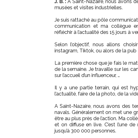
J. B. :
A Saint-Nazaire, nous avons de
musées et visites industrielles.
Je suis rattaché au pôle communicat
communication et ma collègue en
réfléchir à l’actualité des 15 jours à 
Selon l’objectif, nous allons choi
instagram, Tiktok, ou alors de la pu
La première chose que je fais le mati
de la semaine. Je travaille sur les ca
sur l’accueil d’un influenceur, …
Il y a une partie terrain, qui est h
l’actualité, faire de la photo, de la vid
A Saint-Nazaire, nous avons des te
navals. Généralement on met une gr
être au plus près de l’action. Ma co
et on diffuse en live. C’est l’une d
jusqu’à 300 000 personnes.