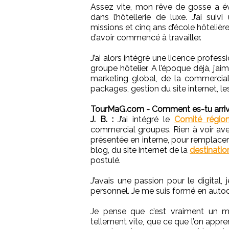
Assez vite, mon rêve de gosse a év
dans l’hôtellerie de luxe. J’ai s
missions et cinq ans d’école hôteliè
d’avoir commencé à travailler.
J’ai alors intégré une licence profe
groupe hôtelier. A l’époque déjà, j’ai
marketing global, de la commercial
packages, gestion du site internet, le
TourMaG.com - Comment es-tu arrivé
J. B. :
J’ai intégré le
Comité région
commercial groupes. Rien à voir avec
présentée en interne, pour remplacer
blog, du site internet de la
destinatio
postulé.
J’avais une passion pour le digital, 
personnel. Je me suis formé en auto
Je pense que c’est vraiment un mé
tellement vite, que ce que l’on appre