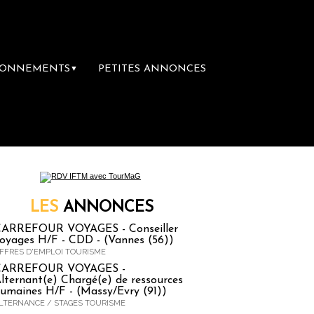
BONNEMENTS
PETITES ANNONCES
▼
re librairie du voyage
Le groupe Sainte-Cla
LES
ANNONCES
ARREFOUR VOYAGES - Conseiller
oyages H/F - CDD - (Vannes (56))
FFRES D'EMPLOI TOURISME
CARREFOUR VOYAGES -
lternant(e) Chargé(e) de ressources
umaines H/F - (Massy/Evry (91))
LTERNANCE / STAGES TOURISME