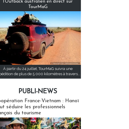
l’Outback australien en direct sur
TourMaG
À partir du 24 juillet, TourMaG suivra une
pédition de plus de 5 000 kilomètres à travers...
PUBLI-NEWS
ews
opération France-Vietnam : Hanoï
ut séduire les professionnels
ançais du tourisme