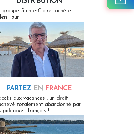
DISTRIBUTION
tion
 groupe Sainte-Claire rachète
en Tour
PARTEZ
EN
FRANCE
 en France
accès aux vacances : un droit
achevé totalement abandonné par
s politiques français !