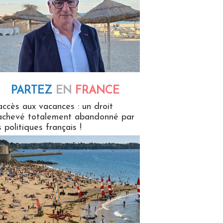
PARTEZ
EN
FRANCE
 en France
accès aux vacances : un droit
achevé totalement abandonné par
s politiques français !