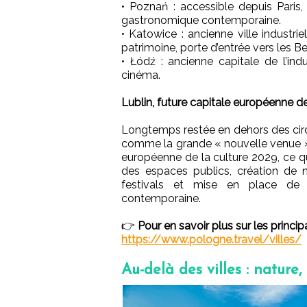
• Poznań : accessible depuis Paris
gastronomique contemporaine.
• Katowice : ancienne ville industr
patrimoine, porte d’entrée vers les Be
• Łódź : ancienne capitale de l’indu
cinéma.
Lublin, future capitale européenne de
Longtemps restée en dehors des circu
comme la grande « nouvelle venue » d
européenne de la culture 2029, ce qui
des espaces publics, création de 
festivals et mise en place de
contemporaine.
👉
Pour en savoir plus sur les princip
https://www.pologne.travel/villes/
Au-delà des villes : nature