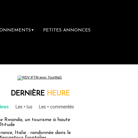
BONNEMENTS
PETITES ANNONCES
▼
e-Claire rachète Eden Tour
L’accès aux va
DERNIÈRE
HEURE
News
Les + lus
Les + commentés
e Rwanda, un tourisme à haute
ltitude
rance, Italie : randonnée dans le
ercantour frontalier