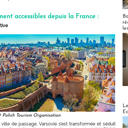
ement accessibles depuis la France :
Bo
ré
tive
le
Distribu
Le
Ed
 Polish Tourism Organisation
le de passage, Varsovie s’est transformée et séduit