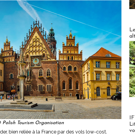
DESTI
Le
al
Product
IF
 Polish Tourism Organisation
Li
v
der, bien reliée à la France par des vols low-cost.