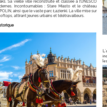
s. Sa vieille ville reconstruite et classée à l’UNESCO
dernes. Incontournables : Stare Miasto et le château
 POLIN, ainsi que le vaste parc Łazienki. La ville mise sur
tops, attirant jeunes urbains et télétravailleurs.
storique
Partez
L’
in
le