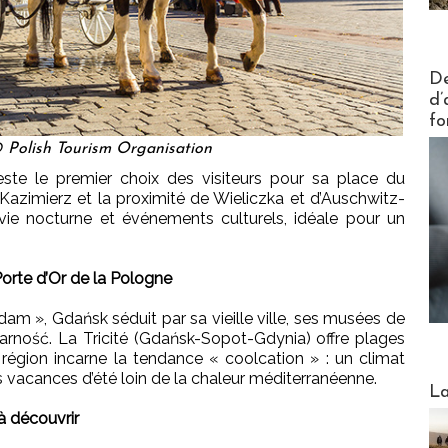
Actus V
De
d’
fo
 Polish Tourism Organisation
este le premier choix des visiteurs pour sa place du
e Kazimierz et la proximité de Wieliczka et d’Auschwitz-
 vie nocturne et événements culturels, idéale pour un
 Porte d’Or de la Pologne
m », Gdańsk séduit par sa vieille ville, ses musées de
idarność. La Tricité (Gdańsk-Sopot-Gdynia) offre plages
région incarne la tendance « coolcation » : un climat
s vacances d’été loin de la chaleur méditerranéenne.
Webinai
La
à découvrir