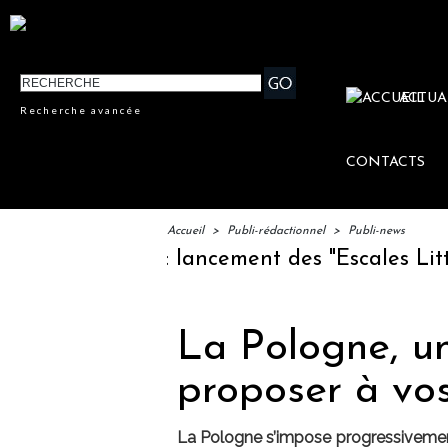
ACTUA
Recherche avancée
CONTACTS
Accueil
>
Publi-rédactionnel
>
Publi-news
: lancement des "Escales Littéraires", la pre
La Pologne, un
proposer à vos
La Pologne s’impose progressivemen