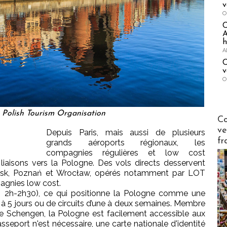
v
O
A
h
A
C
v
O
Polish Tourism Organisation
Publi-n
Co
ve
Depuis Paris, mais aussi de plusieurs
fr
grands aéroports régionaux, les
compagnies régulières et low cost
iaisons vers la Pologne. Des vols directs desservent
ańsk, Poznań et Wrocław, opérés notamment par LOT
pagnies low cost.
n 2h-2h30), ce qui positionne la Pologne comme une
3 à 5 jours ou de circuits d’une à deux semaines. Membre
ce Schengen, la Pologne est facilement accessible aux
sseport n'est nécessaire, une carte nationale d'identité