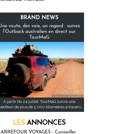
BRAND NEWS
Une route, des voix, un regard : suivez
l’Outback australien en direct sur
TourMaG
À partir du 24 juillet, TourMaG suivra une
pédition de plus de 5 000 kilomètres à travers...
LES
ANNONCES
ARREFOUR VOYAGES - Conseiller