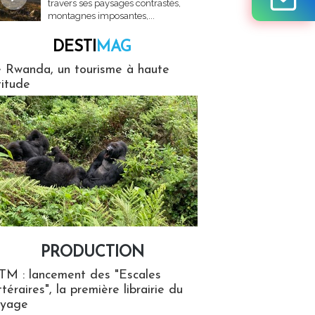
travers ses paysages contrastés,
montagnes imposantes,...
DESTI
MAG
MAG
 Rwanda, un tourisme à haute
titude
PRODUCTION
ion
TM : lancement des "Escales
ttéraires", la première librairie du
oyage