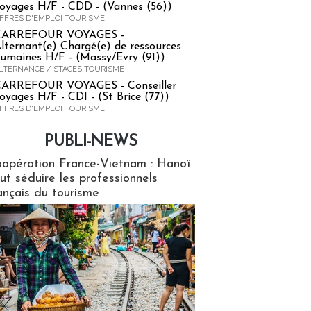
oyages H/F - CDD - (Vannes (56))
FFRES D'EMPLOI TOURISME
CARREFOUR VOYAGES -
lternant(e) Chargé(e) de ressources
umaines H/F - (Massy/Evry (91))
LTERNANCE / STAGES TOURISME
ARREFOUR VOYAGES - Conseiller
oyages H/F - CDI - (St Brice (77))
FFRES D'EMPLOI TOURISME
PUBLI-NEWS
ews
opération France-Vietnam : Hanoï
ut séduire les professionnels
ançais du tourisme