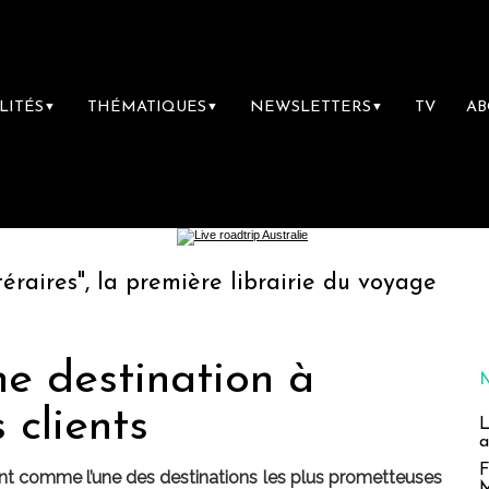
LITÉS
THÉMATIQUES
NEWSLETTERS
TV
A
▼
▼
▼
mière librairie du voyage
Le groupe Saint
e destination à
 clients
L
a
F
t comme l’une des destinations les plus prometteuses
M