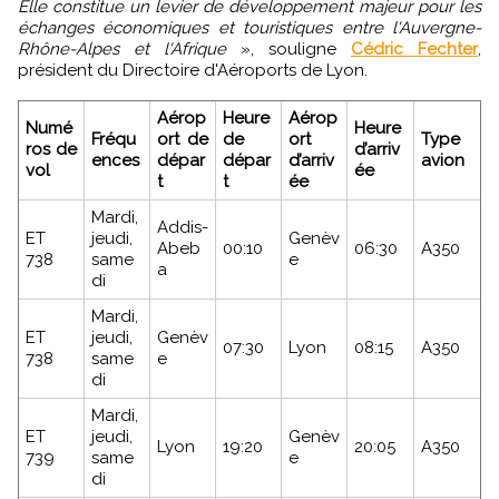
Elle constitue un levier de développement majeur pour les
échanges économiques et touristiques entre l'Auvergne-
Rhône-Alpes et l'Afrique
», souligne
Cédric Fechter
,
président du Directoire d'Aéroports de Lyon.
Aérop
Heure
Aérop
Numé
Heure
Fréqu
ort de
de
ort
Type
ros de
d’arriv
ences
dépar
dépar
d’arriv
avion
vol
ée
t
t
ée
Mardi,
Addis-
ET
jeudi,
Genèv
Abeb
00:10
06:30
A350
738
same
e
a
di
Mardi,
ET
jeudi,
Genèv
07:30
Lyon
08:15
A350
738
same
e
di
Mardi,
ET
jeudi,
Genèv
Lyon
19:20
20:05
A350
739
same
e
di