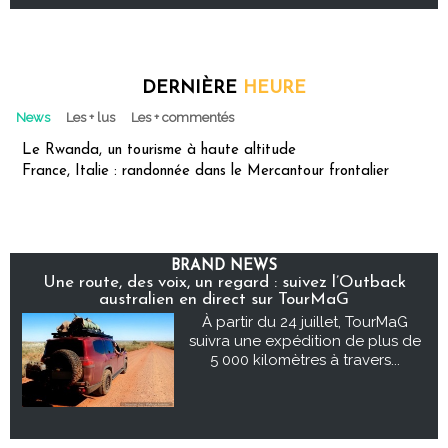
DERNIÈRE
HEURE
News
Les + lus
Les + commentés
Le Rwanda, un tourisme à haute altitude
France, Italie : randonnée dans le Mercantour frontalier
BRAND NEWS
Une route, des voix, un regard : suivez l’Outback
australien en direct sur TourMaG
À partir du 24 juillet, TourMaG
suivra une expédition de plus de
5 000 kilomètres à travers...