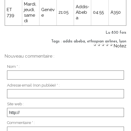
Mardi,
Addis-
ET
jeudi,
Genèv
21:05
Abeb
04:55
A350
739
same
e
a
di
Lu 830 fois
Tags
:
addis abeba
,
ethiopian airlines
,
lyon
Notez
Nouveau commentaire :
Nom * :
Adresse email (non publiée) * :
Site web :
Commentaire * :