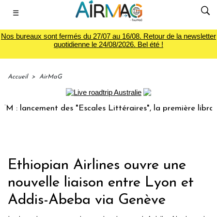
☰
Nos bureaux sont fermés du 27/07 au 16/08. Retour de la newsletter
quotidienne le 24/08/2026. Bel été !
Accueil
>
AirMaG
lancement des "Escales Littéraires", la première librairie d
Ethiopian Airlines ouvre une
nouvelle liaison entre Lyon et
Addis-Abeba via Genève