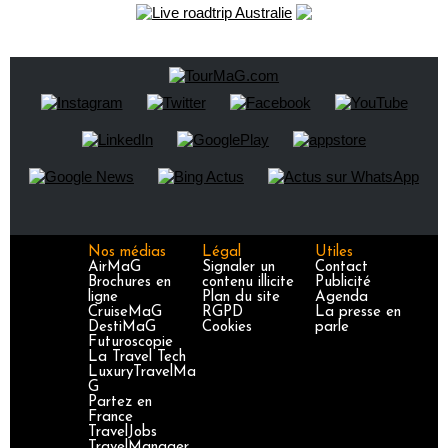
Nos médias
Légal
Utiles
AirMaG
Signaler un
Contact
Brochures en
contenu illicite
Publicité
ligne
Plan du site
Agenda
CruiseMaG
RGPD
La presse en
DestiMaG
Cookies
parle
Futuroscopie
La Travel Tech
LuxuryTravelMa
G
Partez en
France
TravelJobs
TravelManager