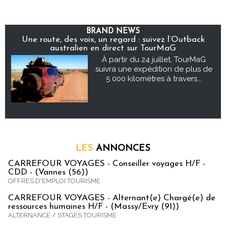
BRAND NEWS
Une route, des voix, un regard : suivez l’Outback
australien en direct sur TourMaG
À partir du 24 juillet, TourMaG
suivra une expédition de plus de
5 000 kilomètres à travers...
LES
ANNONCES
CARREFOUR VOYAGES - Conseiller voyages H/F -
CDD - (Vannes (56))
OFFRES D'EMPLOI TOURISME
CARREFOUR VOYAGES - Alternant(e) Chargé(e) de
ressources humaines H/F - (Massy/Evry (91))
ALTERNANCE / STAGES TOURISME