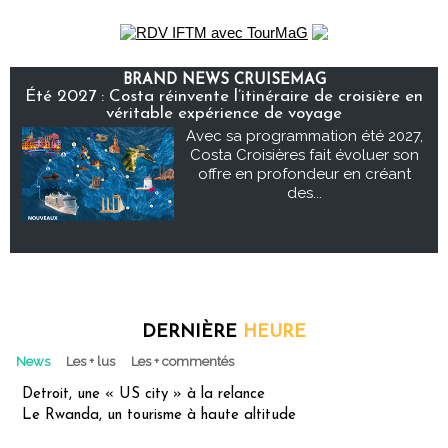
BRAND NEWS CRUISEMAG
Été 2027 : Costa réinvente l’itinéraire de croisière en
véritable expérience de voyage
Avec sa programmation été 2027,
Costa Croisières fait évoluer son
offre en profondeur en créant
des...
DERNIÈRE
HEURE
News
Les + lus
Les + commentés
Detroit, une « US city » à la relance
Le Rwanda, un tourisme à haute altitude