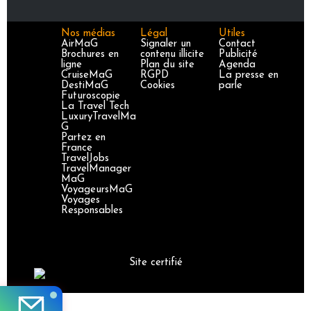
Nos médias
Légal
Utiles
AirMaG
Signaler un
Contact
Brochures en
contenu illicite
Publicité
ligne
Plan du site
Agenda
CruiseMaG
RGPD
La presse en
DestiMaG
Cookies
parle
Futuroscopie
La Travel Tech
LuxuryTravelMa
G
Partez en
France
TravelJobs
TravelManager
MaG
VoyageursMaG
Voyages
Responsables
Site certifié