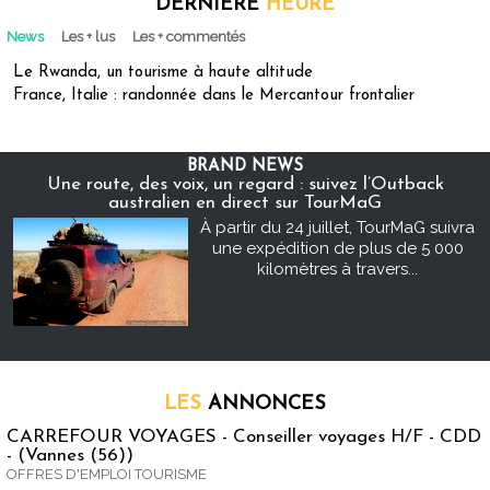
DERNIÈRE
HEURE
News
Les + lus
Les + commentés
Le Rwanda, un tourisme à haute altitude
France, Italie : randonnée dans le Mercantour frontalier
BRAND NEWS
Une route, des voix, un regard : suivez l’Outback
australien en direct sur TourMaG
À partir du 24 juillet, TourMaG suivra
une expédition de plus de 5 000
kilomètres à travers...
LES
ANNONCES
CARREFOUR VOYAGES - Conseiller voyages H/F - CDD
- (Vannes (56))
OFFRES D'EMPLOI TOURISME