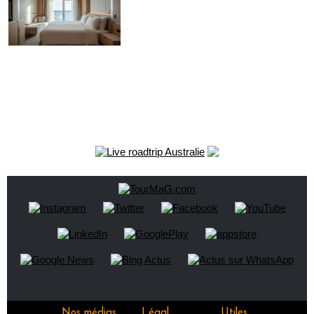
Nos médias
Légal
Utiles