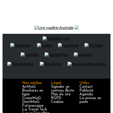
Nos médias
Légal
Utiles
AirMaG
Signaler un
Contact
Brochures en
contenu illicite
Publicité
ligne
Plan du site
Agenda
CruiseMaG
RGPD
La presse en
DestiMaG
Cookies
parle
Futuroscopie
La Travel Tech