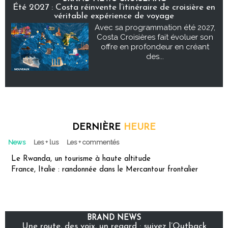
Été 2027 : Costa réinvente l’itinéraire de croisière en
véritable expérience de voyage
Avec sa programmation été 2027,
Costa Croisières fait évoluer son
offre en profondeur en créant
des...
DERNIÈRE
HEURE
News
Les + lus
Les + commentés
Le Rwanda, un tourisme à haute altitude
France, Italie : randonnée dans le Mercantour frontalier
BRAND NEWS
Une route, des voix, un regard : suivez l’Outback