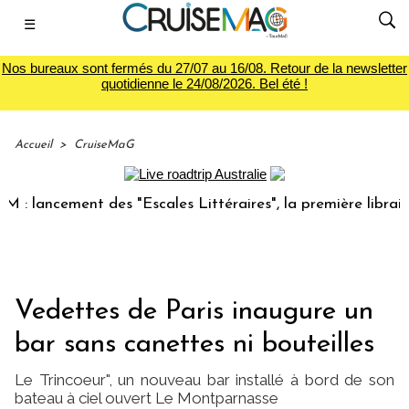
☰
Nos bureaux sont fermés du 27/07 au 16/08. Retour de la newsletter
quotidienne le 24/08/2026. Bel été !
Accueil
>
CruiseMaG
ancement des "Escales Littéraires", la première librairie du
Vedettes de Paris inaugure un
bar sans canettes ni bouteilles
Le Trincoeur", un nouveau bar installé à bord de son
bateau à ciel ouvert Le Montparnasse