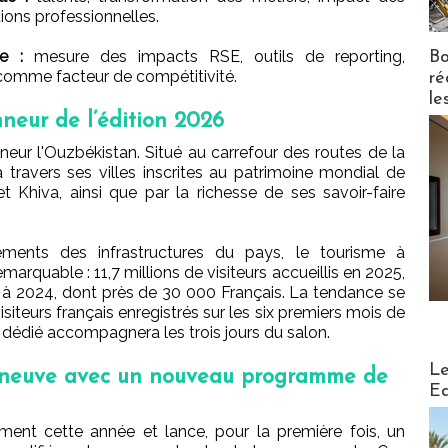
tions professionnelles.
e :
mesure des impacts RSE, outils de reporting,
Bo
é comme facteur de compétitivité.
ré
le
nneur de l’édition 2026
neur l'Ouzbékistan. Situé au carrefour des routes de la
travers ses villes inscrites au patrimoine mondial de
Khiva, ainsi que par la richesse de ses savoir-faire
sements des infrastructures du pays, le tourisme à
arquable : 11,7 millions de visiteurs accueillis en 2025,
 à 2024, dont près de 30 000 Français. La tendance se
iteurs français enregistrés sur les six premiers mois de
dédié accompagnera les trois jours du salon.
Distribu
Le
u neuve avec un nouveau programme de
Ed
ent cette année et lance, pour la première fois, un