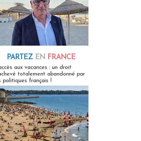
PARTEZ
EN
FRANCE
 en France
accès aux vacances : un droit
achevé totalement abandonné par
s politiques français !