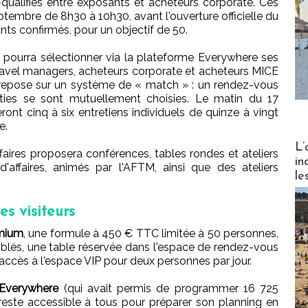
ualifiés entre exposants et acheteurs corporate. Ces
eptembre de 8h30 à 10h30, avant l'ouverture officielle du
nts confirmés, pour un objectif de 50.
t pourra sélectionner via la plateforme Everywhere ses
s travel managers, acheteurs corporate et acheteurs MICE
pe repose sur un système de « match » : un rendez-vous
rties se sont mutuellement choisies. Le matin du 17
ront cinq à six entretiens individuels de quinze à vingt
e.
Partez
L’
aires proposera conférences, tables rondes et ateliers
in
affaires, animés par l'AFTM, ainsi que des ateliers
le
es visiteurs
emium
, une formule à 450 € TTC limitée à 50 personnes,
blés, une table réservée dans l'espace de rendez-vous
l'accès à l'espace VIP pour deux personnes par jour.
Everywhere
(qui avait permis de programmer 16 725
 reste accessible à tous pour préparer son planning en