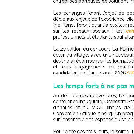
entreprises porteuses de solutions i
Les échanges feront l'objet de pod
dédié aux enjeux de l'expérience cli
the Planet feront quant à eux leur r
sur les réseaux sociaux : les
can
professionnels et étudiants souhaita
La 2e édition du concours
La Plume
cœur du village, avec une nouveaut
destiné à récompenser les journalist
et leurs engagements en matière 
candidater jusqu'au 14 août 2026
sur
Les temps forts à ne pas 
Au-delà de ces nouveautés, l'édit
conférence inaugurale, Orchestra St
d'affaires et au MICE, finales de
Convention Afrique, ainsi qu'un pro
sur l'ensemble des espaces du salon
Pour clore ces trois jours, la soiré