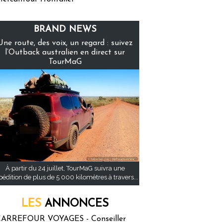
BRAND NEWS
Une route, des voix, un regard : suivez
l’Outback australien en direct sur
TourMaG
À partir du 24 juillet, TourMaG suivra une
pédition de plus de 5 000 kilomètres à travers...
LES
ANNONCES
ARREFOUR VOYAGES - Conseiller