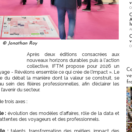
v
O
A
h
A
C
v
© Jonathan Roy
O
Après deux éditions consacrées aux
nouveaux horizons durables puis à l'action
collective, IFTM propose pour 2026 un
Publi-n
Co
oyage - Révélons ensemble ce qui crée de l'impact ». Le
ve
e du débat la manière dont la valeur se construit, se
fr
 sein des filières professionnelles, afin d’éclairer les
l’avenir du secteur.
 trois axes :
e :
évolution des modèles d'affaires, rôle de la data et
les attentes des voyageurs et des professionnels.
le :
talents, transformation des métiers, impact des