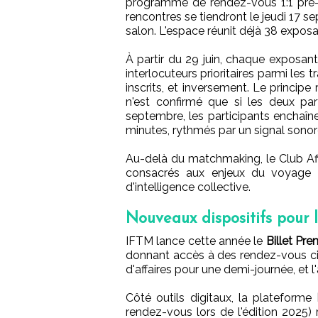
programme de rendez-vous 1:1 pré-q
rencontres se tiendront le jeudi 17 s
salon. L'espace réunit déjà 38 exposa
À partir du 29 juin, chaque exposan
interlocuteurs prioritaires parmi le
inscrits, et inversement. Le princi
n'est confirmé que si les deux pa
septembre, les participants enchaîne
minutes, rythmés par un signal sonor
Au-delà du matchmaking, le Club Aff
consacrés aux enjeux du voyage d'
d'intelligence collective.
Nouveaux dispositifs pour l
IFTM lance cette année le
Billet Pr
donnant accès à des rendez-vous ci
d'affaires pour une demi-journée, et 
Côté outils digitaux, la plateforme
rendez-vous lors de l'édition 2025)