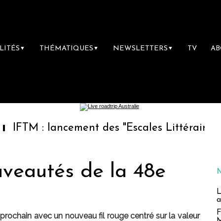
LITÉS
THÉMATIQUES
NEWSLETTERS
TV
A
▼
▼
▼
lancement des "Escales Littéraires", la premi
uveautés de la 48e
L
a
F
rochain avec un nouveau fil rouge centré sur la valeur
M