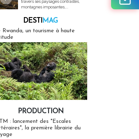
travers ses paysages contrastés,
montagnes imposantes,...
DESTI
MAG
MAG
 Rwanda, un tourisme à haute
titude
PRODUCTION
ion
TM : lancement des "Escales
ttéraires", la première librairie du
oyage