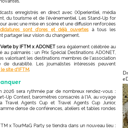
nnovantes.
casts enregistrés en direct avec (X)perientiel, média
ent, du tourisme et de l'événementiel. Les Stand-Up for
etour avec une mise en scène et une diffusion renforcées
didatures sont d'ores et déjà ouvertes
à tous les
nt partager leur vision du changement.
 Verte by IFTM x ADONET
sera également célébrée au
é au palmarès : un Prix Spécial Destinations ADONET,
es valorisant les destinations membres de l'association
de durabilité. Les journalistes intéressés peuvent
 le site d'IFTM
.
AirMa
Dr
e
manquer
ion 2026 sera rythmée par de nombreux rendez-vous :
art-Up Contest, baromètres consacrés à l'IA, au voyage
 la Travel Agents Cup et Travel Agents Cup Junior,
gramme dense de conférences, ateliers et tables rondes
.
e IFTM x TourMaG Party se tiendra dans un nouveau lieu :