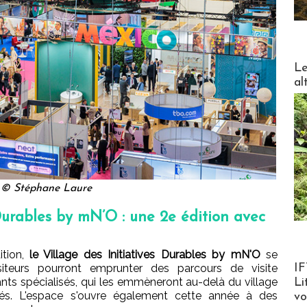
DESTI
Le
al
© Stéphane Laure
 Durables by mN’O : une 2e édition avec
ition,
le Village des Initiatives Durables by mN'O
se
Product
siteurs pourront emprunter des parcours de visite
IF
nts spécialisés, qui les emmèneront au-delà du village
Li
és. L'espace s'ouvre également cette année à des
v