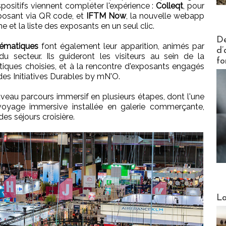
positifs viennent compléter l'expérience :
Colleqt
, pour
xposant via QR code, et
IFTM Now
, la nouvelle webapp
e et la liste des exposants en un seul clic.
Actus V
De
hématiques
font également leur apparition, animés par
d’
 secteur. Ils guideront les visiteurs au sein de la
fo
iques choisies, et à la rencontre d'exposants engagés
 des Initiatives Durables by mN'O.
eau parcours immersif en plusieurs étapes, dont l'une
yage immersive installée en galerie commerçante,
es séjours croisière.
Webinai
La