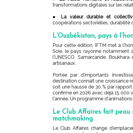
transformations digitales sur les rela
●
La valeur durable et collectiv
coopérations sectorielles, durabilit
L’Ouzbékistan, pays à l’ho
Pour cette édition, IFTM met à l'hon
Soie, le pays rayonne notamment à 
l'UNESCO, Samarcande, Boukhara et 
artisanaux.
Portée par d'importants investis
destination connaît une croissance rem
soit une hausse de 30 % par rapport
confirme en 2026 avec déjà 15 000 vis
l'année. Un programme d'animations 
Le Club Affaires fait pea
matchmaking
Le Club Affaires change d'emplacem