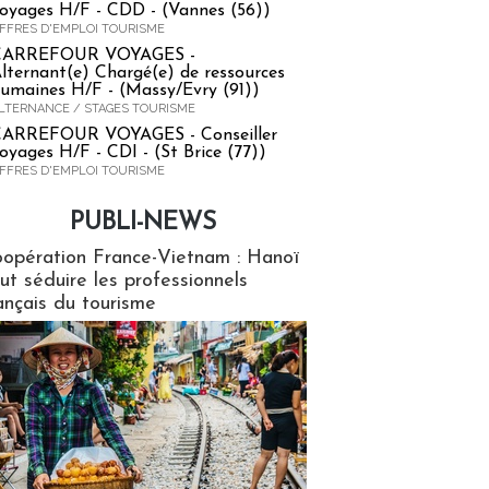
oyages H/F - CDD - (Vannes (56))
FFRES D'EMPLOI TOURISME
CARREFOUR VOYAGES -
lternant(e) Chargé(e) de ressources
umaines H/F - (Massy/Evry (91))
LTERNANCE / STAGES TOURISME
ARREFOUR VOYAGES - Conseiller
oyages H/F - CDI - (St Brice (77))
FFRES D'EMPLOI TOURISME
PUBLI-NEWS
ews
opération France-Vietnam : Hanoï
ut séduire les professionnels
ançais du tourisme