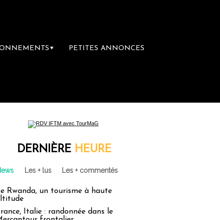
BONNEMENTS
PETITES ANNONCES
▼
ère librairie du voyage
Le groupe Sainte-C
DERNIÈRE
HEURE
News
Les + lus
Les + commentés
e Rwanda, un tourisme à haute
ltitude
rance, Italie : randonnée dans le
ercantour frontalier