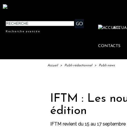
ACTUA
Recherche avancée
CONTACTS
Accueil
>
Publi-rédactionnel
>
Publi-news
IFTM : 
IFTM : Les no
édition
IFTM revient du 15 au 17 septembre p