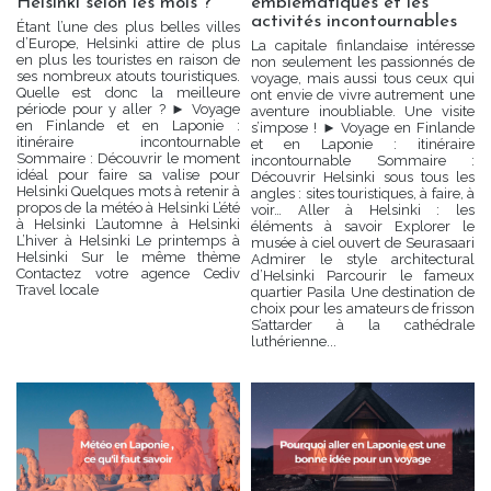
Helsinki selon les mois ?
emblématiques et les
activités incontournables
Étant l’une des plus belles villes
d’Europe, Helsinki attire de plus
La capitale finlandaise intéresse
en plus les touristes en raison de
non seulement les passionnés de
ses nombreux atouts touristiques.
voyage, mais aussi tous ceux qui
Quelle est donc la meilleure
ont envie de vivre autrement une
période pour y aller ? ► Voyage
aventure inoubliable. Une visite
en Finlande et en Laponie :
s’impose ! ► Voyage en Finlande
itinéraire incontournable
et en Laponie : itinéraire
Sommaire : Découvrir le moment
incontournable Sommaire :
idéal pour faire sa valise pour
Découvrir Helsinki sous tous les
Helsinki Quelques mots à retenir à
angles : sites touristiques, à faire, à
propos de la météo à Helsinki L’été
voir… Aller à Helsinki : les
à Helsinki L’automne à Helsinki
éléments à savoir Explorer le
L’hiver à Helsinki Le printemps à
musée à ciel ouvert de Seurasaari
Helsinki Sur le même thème
Admirer le style architectural
Contactez votre agence Cediv
d’Helsinki Parcourir le fameux
Travel locale
quartier Pasila Une destination de
choix pour les amateurs de frisson
S’attarder à la cathédrale
luthérienne...