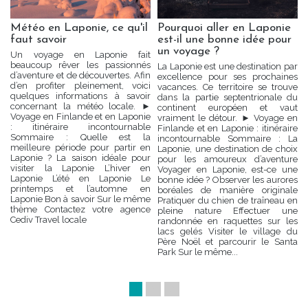
Météo en Laponie, ce qu'il
Pourquoi aller en Laponie
faut savoir
est-il une bonne idée pour
un voyage ?
Un voyage en Laponie fait
beaucoup rêver les passionnés
La Laponie est une destination par
d’aventure et de découvertes. Afin
excellence pour ses prochaines
d’en profiter pleinement, voici
vacances. Ce territoire se trouve
quelques informations à savoir
dans la partie septentrionale du
concernant la météo locale. ►
continent européen et vaut
Voyage en Finlande et en Laponie
vraiment le détour. ► Voyage en
: itinéraire incontournable
Finlande et en Laponie : itinéraire
Sommaire : Quelle est la
incontournable Sommaire : La
meilleure période pour partir en
Laponie, une destination de choix
Laponie ? La saison idéale pour
pour les amoureux d’aventure
visiter la Laponie L’hiver en
Voyager en Laponie, est-ce une
Laponie L’été en Laponie Le
bonne idée ? Observer les aurores
printemps et l’automne en
boréales de manière originale
Laponie Bon à savoir Sur le même
Pratiquer du chien de traîneau en
thème Contactez votre agence
pleine nature Effectuer une
Cediv Travel locale
randonnée en raquettes sur les
lacs gelés Visiter le village du
Père Noël et parcourir le Santa
Park Sur le même...
1
2
3