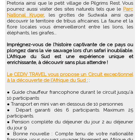
Pretoria ainsi que le petit village de Pilgrims Rest. Vous
pourrez aussi visiter des sites naturels tels que le
Parc
National Kruger
, les grottes de Sudwala ainsi que
découvrir le territoire de tribus africaines. La faune et la
flore locales vous émerveilleront entre les lions, les
éléphants, les girafes...
Imprégnez-vous de l'histoire captivante de ce pays ou
plongez dans la vie sauvage lors d'un safari inoubliable.
L'Afrique du Sud est une expérience unique et
enrichissante, à découvrir sans plus attendre !
Le CEDIV TRAVEL vous propose un Circuit exceptionnel
à la découverte de l'Afrique du Sud :
:
● Guide chauffeur francophone durant le circuit jusqu'à
10 participants
● Transport en mini van en dessous de 10 personnes
● Départ garanti dès 6 participants. Maximum 25
participants.
● Pension complète du déjeuner du jour 2 au déjeuner
du jour 9
● Bonne nouvelle : Compte tenu de votre nationalité
française, vous pouvez voyager librement en Afrique du