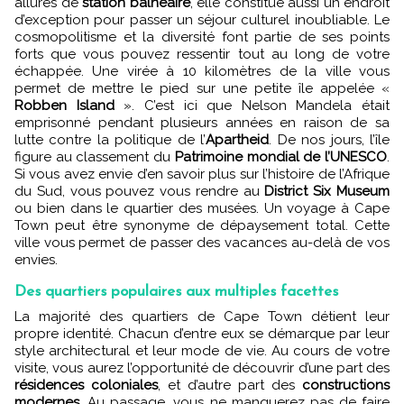
allures de
station balnéaire
, elle constitue aussi un endroit
d’exception pour passer un séjour culturel inoubliable. Le
cosmopolitisme et la diversité font partie de ses points
forts que vous pouvez ressentir tout au long de votre
échappée. Une virée à 10 kilomètres de la ville vous
permet de mettre le pied sur une petite île appelée «
Robben Island
». C’est ici que Nelson Mandela était
emprisonné pendant plusieurs années en raison de sa
lutte contre la politique de l’
Apartheid
. De nos jours, l’île
figure au classement du
Patrimoine mondial de l’UNESCO
.
Si vous avez envie d’en savoir plus sur l’histoire de l’Afrique
du Sud, vous pouvez
vous rendre au
District Six Museum
ou bien dans le quartier des musées. Un voyage à Cape
Town peut être synonyme de dépaysement total. Cette
ville vous permet de passer des vacances au-delà de vos
envies.
Des quartiers populaires aux multiples facettes
La majorité des quartiers de Cape Town détient leur
propre identité. Chacun d’entre eux se démarque par leur
style architectural et leur mode de vie. Au cours de votre
visite, vous aurez l’opportunité de découvrir d’une part des
résidences coloniales
, et d’autre part des
constructions
modernes
. Au passage, vous ne manquerez pas de faire