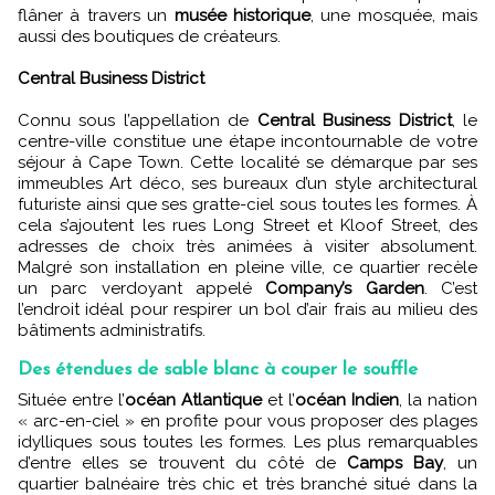
flâner à travers un
musée historique
, une mosquée, mais
aussi des boutiques de créateurs.
Central Business District
Connu sous l’appellation de
Central Business District
, le
centre-ville constitue une étape incontournable de votre
séjour à Cape Town. Cette localité se démarque par ses
immeubles Art déco, ses bureaux d’un style architectural
futuriste ainsi que ses gratte-ciel sous toutes les formes. À
cela s’ajoutent
les rues Long Street et Kloof Street, des
adresses de choix très animées à visiter absolument.
Malgré son installation en pleine ville, ce quartier recèle
un parc verdoyant appelé
Company’s Garden
. C’est
l’endroit idéal pour respirer un bol d’air frais au milieu des
bâtiments administratifs.
Des étendues de sable blanc à couper le souffle
Située entre l’
océan Atlantique
et l’
océan Indien
, la nation
« arc-en-ciel » en profite pour vous proposer des plages
idylliques sous toutes les formes. Les plus remarquables
d’entre elles se trouvent du côté de
Camps Bay
, un
quartier balnéaire très chic et très branché situé dans la