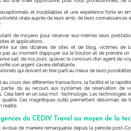
s est une vraie opportunité, pour nous professionnels, de d
xceptionnels et inoubliables et une expérience forte en émo
toriété virale auprès de leurs amis, de leurs connaissances et
.
d’autant de moyens pour réserver eux-mêmes leurs prestation
ites et applications.
té sur des dizaines de sites et de blog, victimes de l
r le pas au moment d’appuyer sur le bouton et de prendre un r
sé sait, de nos jours, qu’avec le concours d’un agent de voya
confié son argent s’avère défaillante.
ionnels qui doivent en tirer parti au mieux de leurs possibilités
é au cours des différentes transactions, la facilité et la rapidité
e partie, dû au recours aux systèmes de réservation, de v
. Cela tient en un seul mot : technologie. Les technologie
de qualité. Ces magnifiques outils permettent désormais de t
 réalité.
 agences du CEDIV Travel au moyen de la te
 évolué de manière remarquable depuis la période post-Co