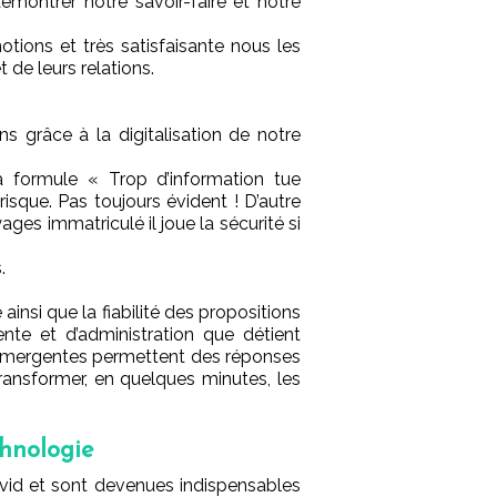
émontrer notre savoir-faire et notre
tions et très satisfaisante nous les
 de leurs relations.
s grâce à la digitalisation de notre
a formule « Trop d’information tue
isque. Pas toujours évident ! D’autre
ges immatriculé il joue la sécurité si
.
 ainsi que la fiabilité des propositions
ente et d’administration que détient
s émergentes permettent des réponses
ransformer, en quelques minutes, les
chnologie
vid et sont devenues indispensables