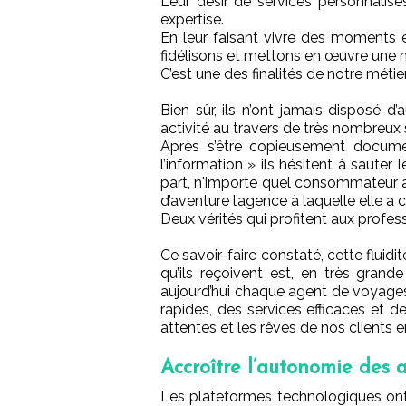
Leur désir de services personnalisé
expertise.
En leur faisant vivre des moments e
fidélisons et mettons en œuvre une no
C’est une des finalités de notre métier
Bien sûr, ils n’ont jamais disposé 
activité au travers de très nombreux s
Après s’être copieusement documen
l’information » ils hésitent à saute
part, n'importe quel consommateur avi
d’aventure l’agence à laquelle elle a 
Deux vérités qui profitent aux profess
Ce savoir-faire constaté, cette fluidit
qu’ils reçoivent est, en très grand
aujourd’hui chaque agent de voyages
rapides, des services efficaces et 
attentes et les rêves de nos clients en
Accroître l’autonomie des
Les plateformes technologiques ont