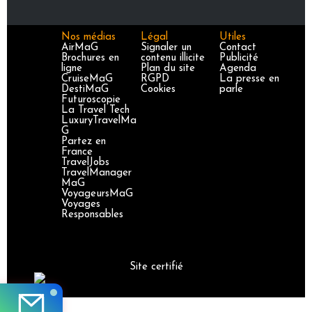
Nos médias
Légal
Utiles
AirMaG
Signaler un
Contact
Brochures en
contenu illicite
Publicité
ligne
Plan du site
Agenda
CruiseMaG
RGPD
La presse en
DestiMaG
Cookies
parle
Futuroscopie
La Travel Tech
LuxuryTravelMa
G
Partez en
France
TravelJobs
TravelManager
MaG
VoyageursMaG
Voyages
Responsables
Site certifié