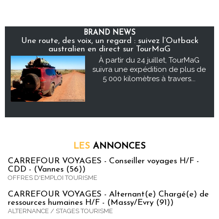
BRAND NEWS
Une route, des voix, un regard : suivez l’Outback
australien en direct sur TourMaG
À partir du 24 juillet, TourMaG
suivra une expédition de plus de
5 000 kilomètres à travers...
LES
ANNONCES
CARREFOUR VOYAGES - Conseiller voyages H/F -
CDD - (Vannes (56))
OFFRES D'EMPLOI TOURISME
CARREFOUR VOYAGES - Alternant(e) Chargé(e) de
ressources humaines H/F - (Massy/Evry (91))
ALTERNANCE / STAGES TOURISME