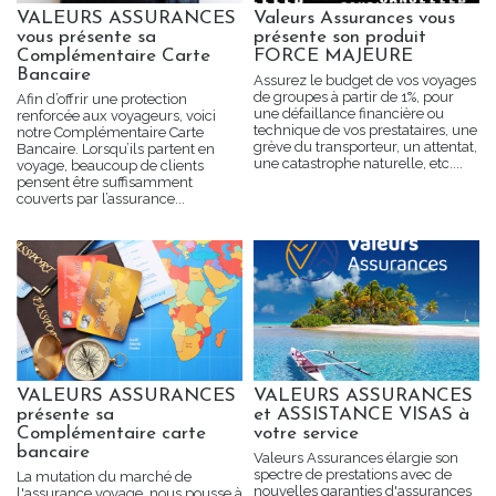
VALEURS ASSURANCES
Valeurs Assurances vous
vous présente sa
présente son produit
Complémentaire Carte
FORCE MAJEURE
Bancaire
Assurez le budget de vos voyages
de groupes à partir de 1%, pour
Afin d’offrir une protection
une défaillance financière ou
renforcée aux voyageurs, voici
technique de vos prestataires, une
notre Complémentaire Carte
grève du transporteur, un attentat,
Bancaire. Lorsqu’ils partent en
une catastrophe naturelle, etc....
voyage, beaucoup de clients
pensent être suffisamment
couverts par l’assurance...
VALEURS ASSURANCES
VALEURS ASSURANCES
présente sa
et ASSISTANCE VISAS à
Complémentaire carte
votre service
bancaire
Valeurs Assurances élargie son
spectre de prestations avec de
La mutation du marché de
nouvelles garanties d'assurances
l'assurance voyage, nous pousse à