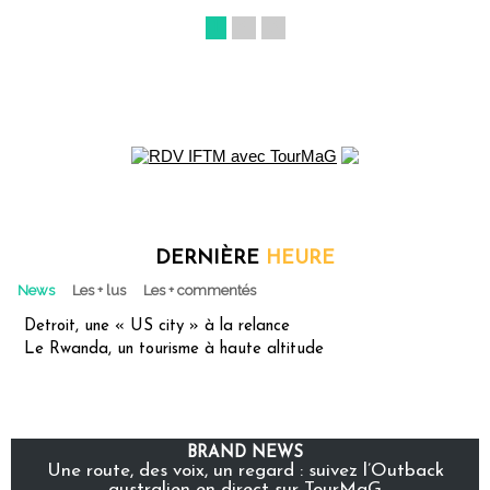
1
2
3
DERNIÈRE
HEURE
News
Les + lus
Les + commentés
Detroit, une « US city » à la relance
Le Rwanda, un tourisme à haute altitude
BRAND NEWS
Une route, des voix, un regard : suivez l’Outback
australien en direct sur TourMaG