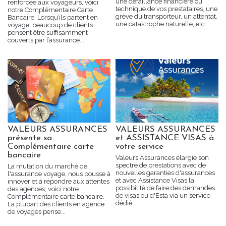
une défaillance financière ou
renforcée aux voyageurs, voici
technique de vos prestataires, une
notre Complémentaire Carte
grève du transporteur, un attentat,
Bancaire. Lorsqu’ils partent en
une catastrophe naturelle, etc....
voyage, beaucoup de clients
pensent être suffisamment
couverts par l’assurance...
VALEURS ASSURANCES
VALEURS ASSURANCES
présente sa
et ASSISTANCE VISAS à
Complémentaire carte
votre service
bancaire
Valeurs Assurances élargie son
spectre de prestations avec de
La mutation du marché de
nouvelles garanties d'assurances
l'assurance voyage, nous pousse à
et avec Assistance Visas la
innover et à répondre aux attentes
possibilité de faire des demandes
des agences, voici notre
de visas ou d'Esta via un service
Complémentaire carte bancaire.
dédié....
La plupart des clients en agence
de voyages pense...