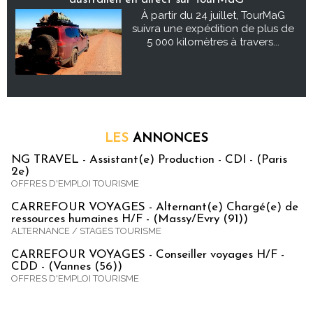
À partir du 24 juillet, TourMaG
suivra une expédition de plus de
5 000 kilomètres à travers...
LES
ANNONCES
NG TRAVEL - Assistant(e) Production - CDI - (Paris
2e)
OFFRES D'EMPLOI TOURISME
CARREFOUR VOYAGES - Alternant(e) Chargé(e) de
ressources humaines H/F - (Massy/Evry (91))
ALTERNANCE / STAGES TOURISME
CARREFOUR VOYAGES - Conseiller voyages H/F -
CDD - (Vannes (56))
OFFRES D'EMPLOI TOURISME