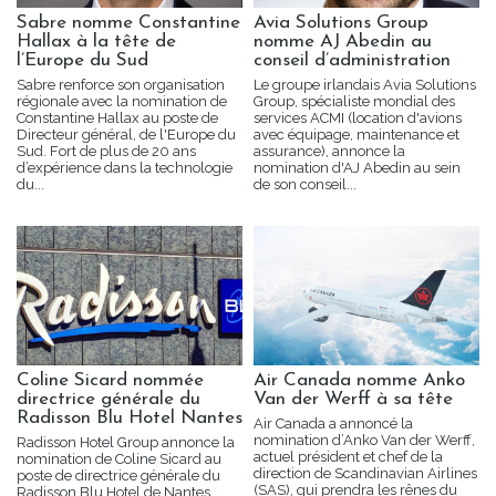
Sabre nomme Constantine
Avia Solutions Group
Hallax à la tête de
nomme AJ Abedin au
l’Europe du Sud
conseil d’administration
Sabre renforce son organisation
Le groupe irlandais Avia Solutions
régionale avec la nomination de
Group, spécialiste mondial des
Constantine Hallax au poste de
services ACMI (location d'avions
Directeur général, de l'Europe du
avec équipage, maintenance et
Sud. Fort de plus de 20 ans
assurance), annonce la
d’expérience dans la technologie
nomination d'AJ Abedin au sein
du...
de son conseil...
Coline Sicard nommée
Air Canada nomme Anko
directrice générale du
Van der Werff à sa tête
Radisson Blu Hotel Nantes
Air Canada a annoncé la
nomination d’Anko Van der Werff,
Radisson Hotel Group annonce la
actuel président et chef de la
nomination de Coline Sicard au
direction de Scandinavian Airlines
poste de directrice générale du
(SAS), qui prendra les rênes du
Radisson Blu Hotel de Nantes.