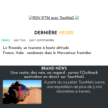
DERNIÈRE
HEURE
News
Les + lus
Les + commentés
Le Rwanda, un tourisme à haute altitude
France, Italie : randonnée dans le Mercantour frontalier
BRAND NEWS
Une route, des voix, un regard : suivez l’Outback
australien en direct sur TourMaG
À partir du 24 juillet, TourMaG suivra
une expédition de plus de 5 000
kilomètres à travers...