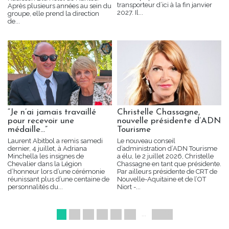
transporteur d’ici à la fin janvier
Après plusieurs années au sein du
2027. Il...
groupe, elle prend la direction
de...
“Je n’ai jamais travaillé
Christelle Chassagne,
pour recevoir une
nouvelle présidente d’ADN
médaille...”
Tourisme
Laurent Abitbol a remis samedi
Le nouveau conseil
dernier, 4 juillet, à Adriana
d’administration d’ADN Tourisme
Minchella les insignes de
a élu, le 2 juillet 2026, Christelle
Chevalier dans la Légion
Chassagne en tant que présidente.
d’honneur lors d’une cérémonie
Par ailleurs présidente de CRT de
réunissant plus d’une centaine de
Nouvelle-Aquitaine et de l’OT
personnalités du...
Niort -...
1
2
3
4
5
»
...
920