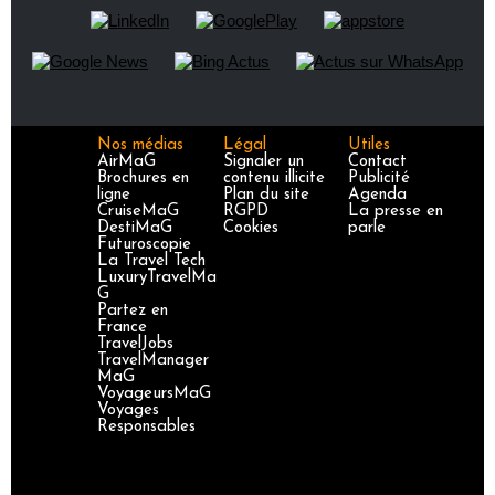
Nos médias
Légal
Utiles
AirMaG
Signaler un
Contact
Brochures en
contenu illicite
Publicité
ligne
Plan du site
Agenda
CruiseMaG
RGPD
La presse en
DestiMaG
Cookies
parle
Futuroscopie
La Travel Tech
LuxuryTravelMa
G
Partez en
France
TravelJobs
TravelManager
MaG
VoyageursMaG
Voyages
Responsables