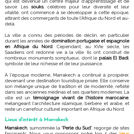
qui est devenue un centre majeur d'apprentissage et de
savoir. Les
souks
, célèbres pour leur diversité et leur
vitalité, ont commencé à se développer à cette époque,
attirant des commerçants de toute l'Afrique du Nord et au-
delà.
La ville a connu des périodes de déclin, en particulier
durant les années de
domination portugaise et espagnole
en Afrique du Nord
. Cependant, au XVIe siècle, les
Saadiens ont redonné vie à la ville. Ils ont construit de
nombreux monuments somptueux, dont le
palais El Badi
,
symbole de leur richesse et de leur puissance.
À l'époque moderne, Marrakech a continué à prospérer,
devenant une destination touristique prisée. Elle conserve
son mélange unique de tradition et de modernité, reflété
dans ses anciennes médinas et ses quartiers modernes. La
ville est un
témoignage vivant de l'histoire marocaine
,
mélangeant l'architecture islamique, berbère et arabe, et
reste un carrefour culturel important en Afrique du Nord.
Lieux d’intérêt à Marrakech
Marrakech
, surnommée la "
Perle du Sud
", regorge de sites
fascinants. Nous vous proposons notre top 5 des
lieux