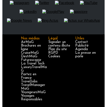
Nos médias
Légal
Utiles
AirMaG
Signaler un
Contact
Brochures en
contenu illicite
Publicité
ligne
Plan du site
Agenda
CruiseMaG
RGPD
La presse en
DestiMaG
Cookies
parle
Futuroscopie
La Travel Tech
LuxuryTravelMa
G
Partez en
France
TravelJobs
TravelManager
MaG
VoyageursMaG
Voyages
Responsables