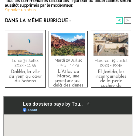
Tous les commentaires discourtois, injurieux ou diffamatoires seront
aussitôt supprimés par le modérateur.
Signaler un abus
<
>
DANS LA MÊME RUBRIQUE :
Mardi 25 Juillet
Mercredi 19 Juillet
Lundi 31 Juillet
2023 - 12:29
2023 - 16:45
2023 - 11:55
L’Atlas au
El Jadida, les
Dakhla, la ville
Maroc, une
incontournables
du vent au cœur
aventure au-
de la perle
du Sahara
delà des dunes
cachée du
Maroc