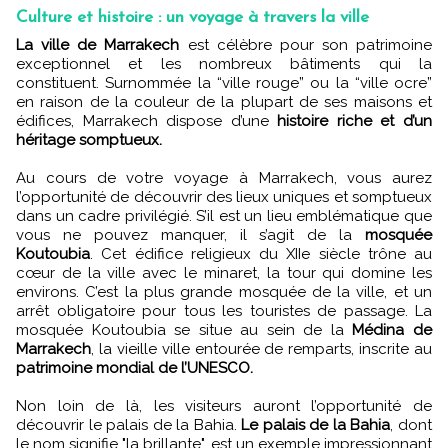
Culture et histoire : un voyage à travers la ville
La ville de Marrakech
est célèbre pour son patrimoine
exceptionnel et les nombreux bâtiments qui la
constituent. Surnommée la “ville rouge” ou la “ville ocre”
en raison de la couleur de la plupart de ses maisons et
édifices, Marrakech dispose d’une
histoire riche et d’un
héritage somptueux.
Au cours de votre voyage à Marrakech, vous aurez
l’opportunité de découvrir des lieux uniques et somptueux
dans un cadre privilégié. S’il est un lieu emblématique que
vous ne pouvez manquer, il s’agit de la
mosquée
Koutoubia
. Cet édifice religieux du XIIe siècle trône au
cœur de la ville avec le minaret, la tour qui domine les
environs. C’est la plus grande mosquée de la ville, et un
arrêt obligatoire pour tous les touristes de passage. La
mosquée Koutoubia se situe au sein de la
Médina de
Marrakech
, la vieille ville entourée de remparts, inscrite au
patrimoine mondial de l’UNESCO.
Non loin de là, les visiteurs auront l’opportunité de
découvrir le palais de la Bahia.
Le palais de la Bahia
, dont
le nom signifie "la brillante", est un exemple impressionnant