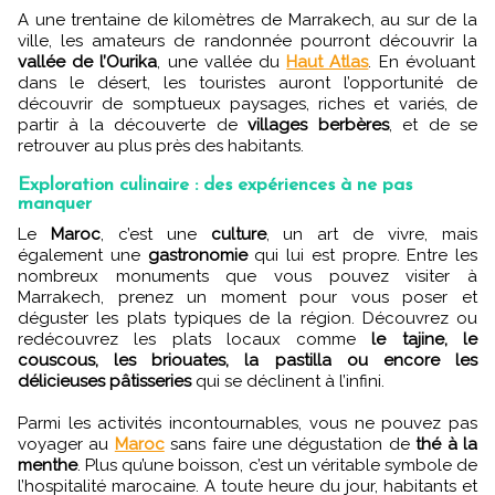
A une trentaine de kilomètres de Marrakech, au sur de la
ville, les amateurs de randonnée pourront découvrir la
vallée de l’Ourika
, une vallée du
Haut Atlas
. En évoluant
dans le désert, les touristes auront l’opportunité de
découvrir de somptueux paysages, riches et variés, de
partir à la découverte de
villages berbères
, et de se
retrouver au plus près des habitants.
Exploration culinaire : des expériences à ne pas
manquer
Le
Maroc
, c’est une
culture
, un art de vivre, mais
également une
gastronomie
qui lui est propre. Entre les
nombreux monuments que vous pouvez visiter à
Marrakech, prenez un moment pour vous poser et
déguster les plats typiques de la région. Découvrez ou
redécouvrez les plats locaux comme
le tajine, le
couscous, les briouates, la pastilla ou encore les
délicieuses pâtisseries
qui se déclinent à l’infini.
Parmi les activités incontournables, vous ne pouvez pas
voyager au
Maroc
sans faire une dégustation de
thé à la
menthe
. Plus qu’une boisson, c’est un véritable symbole de
l’hospitalité marocaine. A toute heure du jour, habitants et