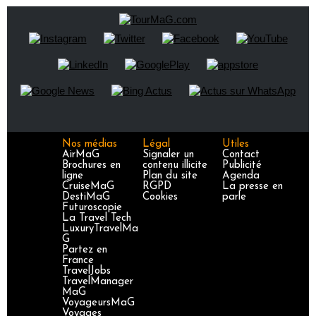
Nos médias
Légal
Utiles
AirMaG
Signaler un
Contact
Brochures en
contenu illicite
Publicité
ligne
Plan du site
Agenda
CruiseMaG
RGPD
La presse en
DestiMaG
Cookies
parle
Futuroscopie
La Travel Tech
LuxuryTravelMa
G
Partez en
France
TravelJobs
TravelManager
MaG
VoyageursMaG
Voyages