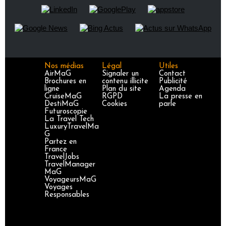
Nos médias
Légal
Utiles
AirMaG
Signaler un
Contact
Brochures en
contenu illicite
Publicité
ligne
Plan du site
Agenda
CruiseMaG
RGPD
La presse en
DestiMaG
Cookies
parle
Futuroscopie
La Travel Tech
LuxuryTravelMa
G
Partez en
France
TravelJobs
TravelManager
MaG
VoyageursMaG
Voyages
Responsables