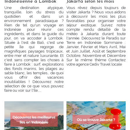
Indonésienne à Lombok
Jakarta selon les mois
Une destination atypique,
Vous rêvez depuis toujours de
tranquille, loin du stress du
visiter Jakarta ? Nous vous aidons
quotidien et dans un
à découvrir les mois les plus
environnement paradisiaque ?
favorables pour organiser votre
Rien de tel qu'un voyage en
séjour exotique. Suivez notre
Indonésie pour réunir ces
compte rendu détaillé de la
ingrédients, et dans le guide du
météo à Jakarta durant toute
jour, on va accoster à Lombok.
l'année. Découvrez le Paradis sur
Située à l'est de Bali, c'est une
Terre en Indonésie Sommaire :
petite île qui regorge de
Janvier, Février et Mars Avril, Mai
magnifiques paysages tropicaux,
et Juin Juillet, Août et Septembre
entre mer et nature luxuriante. Et
Octobre, Novembre et Décembre
c'est sans compter les choses à
Sur le même thème Contactez
faire à Lombok : surf, explorations
votre agence Cediv Travel locale
des fonds marins, les plages au
sable blanc, les temples… de quoi
vous offrir des vacances
inoubliables ! Découvrez notre
sélection de ce que vous pouvez
faire ou voir sur l'île....