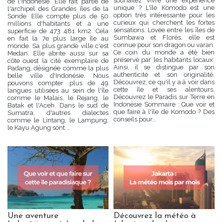
souhaitez vivre une expérience
de l'Indonésie. Elle fait partie de
unique ? L'île Komodo est une
l'archipel des Grandes îles de la
option très intéressante pour les
Sonde. Elle compte plus de 50
curieux qui cherchent les fortes
millions d'habitants et a une
sensations. Lovée entre les îles de
superficie de 473 481 km2. Cela
Sumbawa et Florès, elle est
en fait la 7e plus large île au
connue pour son dragon ou varan.
monde. Sa plus grande ville c'est
Ce coin du monde a été bien
Medan. Elle abrite aussi sur sa
préservé par les habitants locaux.
côte ouest la cité exemplaire de
Ainsi, il se distingue par son
Padang, désignée comme la plus
authenticité et son originalité.
belle ville d'Indonésie. Nous
Découvrez, ce qu'il y a à voir dans
pouvons compter plus de 49
cette île et ses alentours.
langues utilisées au sein de l'île
Découvrez le Paradis sur Terre en
comme le Malais, le Rejang, le
Indonésie Sommaire : Que voir et
Batak et l'Aceh. Dans le sud de
que faire à l'île de Komodo ? Des
Sumatra, d'autres dialectes
conseils pour...
comme le Lintang, le Lampung,
le Kayu Agung sont...
Une aventure
Découvrez la météo à