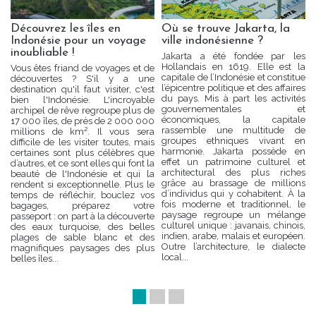
Découvrez les îles en
Où se trouve Jakarta, la
Indonésie pour un voyage
ville indonésienne ?
inoubliable !
Jakarta a été fondée par les
Hollandais en 1619. Elle est la
Vous êtes friand de voyages et de
capitale de l’Indonésie et constitue
découvertes ? S'il y a une
l’épicentre politique et des affaires
destination qu'il faut visiter, c'est
du pays. Mis à part les activités
bien l'Indonésie. L'incroyable
gouvernementales et
archipel de rêve regroupe plus de
économiques, la capitale
17 000 îles, de près de 2 000 000
rassemble une multitude de
millions de km². Il vous sera
groupes ethniques vivant en
difficile de les visiter toutes, mais
harmonie. Jakarta possède en
certaines sont plus célèbres que
effet un patrimoine culturel et
d’autres, et ce sont elles qui font la
architectural des plus riches
beauté de l'Indonésie et qui la
grâce au brassage de millions
rendent si exceptionnelle. Plus le
d’individus qui y cohabitent. À la
temps de réfléchir, bouclez vos
fois moderne et traditionnel, le
bagages, préparez votre
paysage regroupe un mélange
passeport : on part à la découverte
culturel unique : javanais, chinois,
des eaux turquoise, des belles
indien, arabe, malais et européen.
plages de sable blanc et des
Outre l’architecture, le dialecte
magnifiques paysages des plus
local...
belles îles...
1
2
3