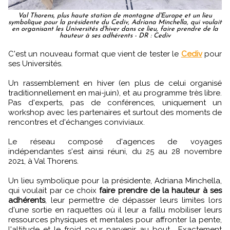
Val Thorens, plus haute station de montagne d'Europe et un lieu
symbolique pour la présidente du Cediv, Adriana Minchella, qui voulait
en organisant les Universités d'hiver dans ce lieu, faire prendre de la
hauteur à ses adhérents - DR : Cediv
C'est un nouveau format que vient de tester le
Cediv
pour
ses Universités.
Un rassemblement en hiver (en plus de celui organisé
traditionnellement en mai-juin), et au programme très libre.
Pas d'experts, pas de conférences, uniquement un
workshop avec les partenaires et surtout des moments de
rencontres et d'échanges conviviaux.
Le réseau composé d'agences de voyages
indépendantes s'est ainsi réuni, du 25 au 28 novembre
2021, à Val Thorens.
Un lieu symbolique pour la présidente, Adriana Minchella,
qui voulait par ce choix
faire prendre de la hauteur à ses
adhérents
, leur permettre de dépasser leurs limites lors
d'une sortie en raquettes où il leur a fallu mobiliser leurs
ressources physiques et mentales pour affronter la pente,
l'altitude et le froid pour parvenir au bout... Exactement