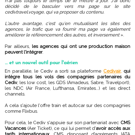
n'ai pas toujours le temps de le mettre à jour. J'ai donc
décidé de le basculer vers ma page sur le site
cedivtravel.voyage, qui va proposer du contenu.
L'autre avantage, c'est qu'en mutualisant les sites des
agences, le trafic que va fournir ma page va également
améliorer le référencement des autres, et inversement
».
Par ailleurs,
les agences qui ont une production maison
peuvent l'intégrer
.
... et un nouvel outil pour l'aérien
En parallèle, le Cediv a sorti sa plateforme
Cedivair,
qui
intègre tous les vols des compagnies partenaires du
Cediv
, les low cost, les GDS (Amadeus, Sabre, Travelport),
les NDC (Air France, Lufthansa, Emirates...) et les direct
channels.
A cela s'ajoute l'offre train et autocar sur des compagnies
comme Flixbus.
Pour cela, le Cediv s'appuie sur son partenariat avec
CMS
Vacances
(Aer Ticket), ce qui lui permet d'
avoir accès aux
tarifs internationaux
, CMS disposant d’agréments IATA