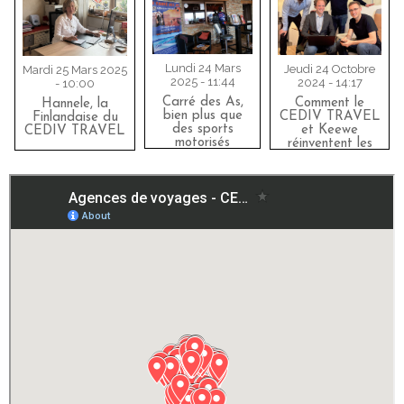
Lundi 24 Mars
Jeudi 24 Octobre
Mardi 25 Mars 2025
2025 - 11:44
2024 - 14:17
- 10:00
Carré des As,
Comment le
Hannele, la
bien plus que
CEDIV TRAVEL
Finlandaise du
des sports
et Keewe
CEDIV TRAVEL
motorisés
réinventent les
paiements
internationaux en
alliant
performance et
transition
écologique.