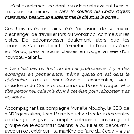
Et c'est exactement ce dont les adhérents avaient besoin.
Tous sont unanimes : «
sans le soutien du Cediv depuis
mars 2020, beaucoup auraient mis la clé sous la porte
».
Ces Universités ont ainsi été l'occasion de se revoir,
d'échanger, de travailler lors du workshop, comme sur les
pistes. De décompresser également, alors que les
annonces s'accumulaient : fermeture de l'espace aérien
au Maroc, pays africains classés en rouge, arrivée d'un
nouveau variant...
«
Ce n'est pas du tout un format protocolaire, il y a des
échanges en permanence, même quand on est dans le
télécabine
, ajoute Anne-Sophie Lecarpentier, vice-
présidente du Cediv et patronne de Perier Voyages.
Et à
titre personnel, cela m'a donné cet élan pour rebooster mes
équipes
».
Accompagnant sa compagne Murielle Nouchy, la CEO de
mN'Organisation, Jean-Pierre Nouchy, directeur des ventes
en charge des grands comptes entreprise dans un grand
groupe de télécommunications, a pu lui aussi découvrir -
avec un œil extérieur - la manière de faire du Cediv. «
Il y a