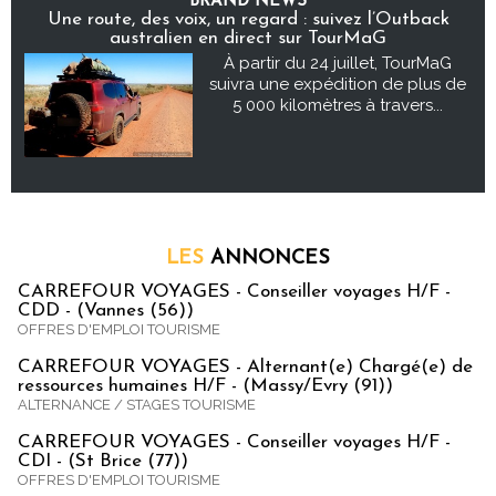
BRAND NEWS
Une route, des voix, un regard : suivez l’Outback
australien en direct sur TourMaG
À partir du 24 juillet, TourMaG
suivra une expédition de plus de
5 000 kilomètres à travers...
LES
ANNONCES
CARREFOUR VOYAGES - Conseiller voyages H/F -
CDD - (Vannes (56))
OFFRES D'EMPLOI TOURISME
CARREFOUR VOYAGES - Alternant(e) Chargé(e) de
ressources humaines H/F - (Massy/Evry (91))
ALTERNANCE / STAGES TOURISME
CARREFOUR VOYAGES - Conseiller voyages H/F -
CDI - (St Brice (77))
OFFRES D'EMPLOI TOURISME