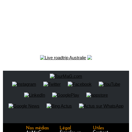
Nos médias
Légal
Utiles