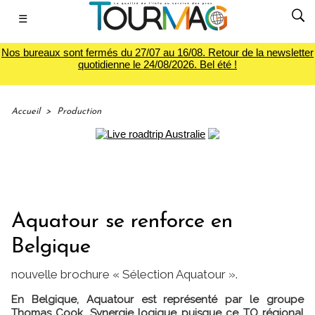
☰
Nos bureaux sont fermés du 27/07 au 16/08. Retour de la newsletter
quotidienne le 24/08/2026. Bel été !
Accueil
>
Production
Aquatour se renforce en
Belgique
nouvelle brochure « Sélection Aquatour ».
En Belgique, Aquatour est représenté par le groupe
Thomas Cook. Synergie logique puisque ce TO régional