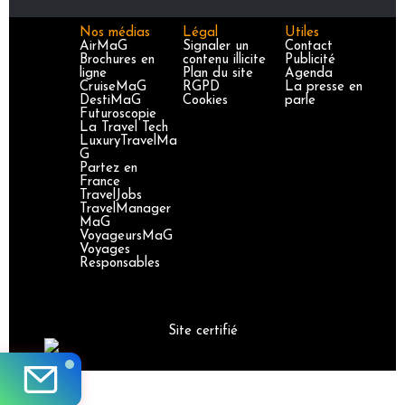
Nos médias
Légal
Utiles
AirMaG
Signaler un
Contact
Brochures en
contenu illicite
Publicité
ligne
Plan du site
Agenda
CruiseMaG
RGPD
La presse en
DestiMaG
Cookies
parle
Futuroscopie
La Travel Tech
LuxuryTravelMa
G
Partez en
France
TravelJobs
TravelManager
MaG
VoyageursMaG
Voyages
Responsables
Site certifié