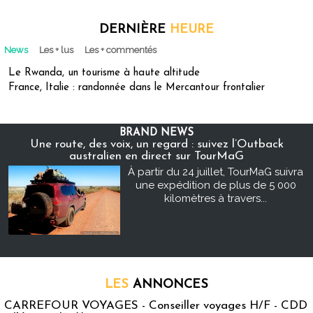
DERNIÈRE
HEURE
News
Les + lus
Les + commentés
Le Rwanda, un tourisme à haute altitude
France, Italie : randonnée dans le Mercantour frontalier
BRAND NEWS
Une route, des voix, un regard : suivez l’Outback
australien en direct sur TourMaG
À partir du 24 juillet, TourMaG suivra
une expédition de plus de 5 000
kilomètres à travers...
LES
ANNONCES
CARREFOUR VOYAGES - Conseiller voyages H/F - CDD