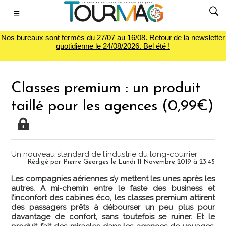
☰
Nos bureaux sont fermés du 27/07 au 16/08. Retour de la newsletter
quotidienne le 24/08/2026. Bel été !
Classes premium : un produit
taillé pour les agences (0,99€)
Un nouveau standard de l’industrie du long-courrier
Rédigé par
Pierre Georges
le Lundi 11 Novembre 2019 à 23:45
Les compagnies aériennes s’y mettent les unes après les
autres. A mi-chemin entre le faste des business et
l’inconfort des cabines éco, les classes premium attirent
des passagers prêts à débourser un peu plus pour
davantage de confort, sans toutefois se ruiner. Et le