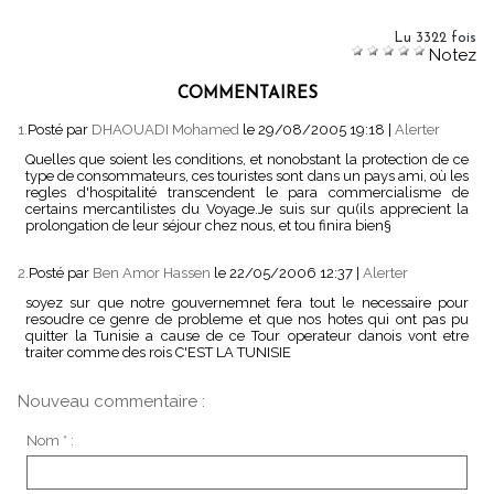
Lu 3322 fois
Notez
COMMENTAIRES
1.
Posté par
DHAOUADI Mohamed
le 29/08/2005 19:18
|
Alerter
Quelles que soient les conditions, et nonobstant la protection de ce
type de consommateurs, ces touristes sont dans un pays ami, où les
regles d'hospitalité transcendent le para commercialisme de
certains mercantilistes du Voyage.Je suis sur qu(ils apprecient la
prolongation de leur séjour chez nous, et tou finira bien§
2.
Posté par
Ben Amor Hassen
le 22/05/2006 12:37
|
Alerter
soyez sur que notre gouvernemnet fera tout le necessaire pour
resoudre ce genre de probleme et que nos hotes qui ont pas pu
quitter la Tunisie a cause de ce Tour operateur danois vont etre
traiter comme des rois C'EST LA TUNISIE
Nouveau commentaire :
Nom * :