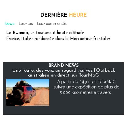
DERNIÈRE
HEURE
News
Les + lus
Les + commentés
Le Rwanda, un tourisme à haute altitude
France, Italie : randonnée dans le Mercantour frontalier
BRAND NEWS
Une route, des voix, un regard : suivez l’Outback
australien en direct sur TourMaG
À partir du 24 juillet, TourMaG
suivra une expédition de plus de
5 000 kilomètres à travers...