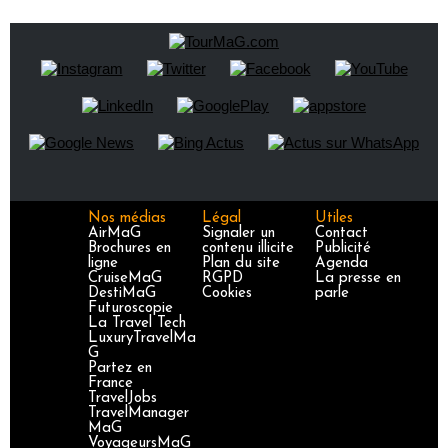
Nos médias
Légal
Utiles
AirMaG
Signaler un
Contact
Brochures en
contenu illicite
Publicité
ligne
Plan du site
Agenda
CruiseMaG
RGPD
La presse en
DestiMaG
Cookies
parle
Futuroscopie
La Travel Tech
LuxuryTravelMa
G
Partez en
France
TravelJobs
TravelManager
MaG
VoyageursMaG