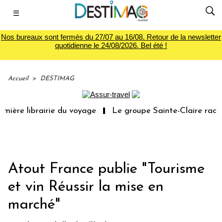
☰
Nos bureaux sont fermés du 27/07 au 16/08. Retour de la newsletter
quotidienne le 24/08/2026. Bel été !
Accueil
>
DESTIMAG
ière librairie du voyage
Le groupe Sainte-Claire rachèt
Atout France publie "Tourisme
et vin Réussir la mise en
marché"