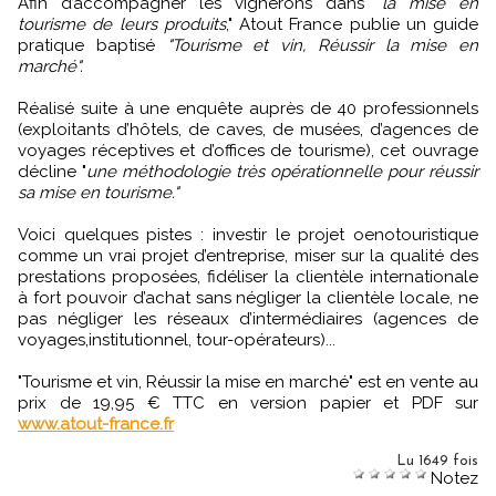
Afin d’accompagner les vignerons dans "
la mise en
tourisme de leurs produits
," Atout France publie un guide
pratique baptisé
"Tourisme et vin, Réussir la mise en
marché".
Réalisé suite à une enquête auprès de 40 professionnels
(exploitants d’hôtels, de caves, de musées, d’agences de
voyages réceptives et d’offices de tourisme), cet ouvrage
décline "
une méthodologie très opérationnelle pour réussir
sa mise en tourisme."
Voici quelques pistes : investir le projet oenotouristique
comme un vrai projet d’entreprise, miser sur la qualité des
prestations proposées, fidéliser la clientèle internationale
à fort pouvoir d’achat sans négliger la clientèle locale, ne
pas négliger les réseaux d’intermédiaires (agences de
voyages,institutionnel, tour-opérateurs)...
"Tourisme et vin, Réussir la mise en marché" est en vente au
prix de 19,95 € TTC en version papier et PDF sur
www.atout-france.fr
Lu 1649 fois
Notez