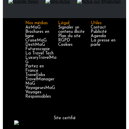
Nos médias
Légal
Utiles
AirMaG
Signaler un
Contact
Brochures en
contenu illicite
Publicité
ligne
Plan du site
Agenda
CruiseMaG
RGPD
La presse en
DestiMaG
Cookies
parle
Futuroscopie
La Travel Tech
LuxuryTravelMa
G
Partez en
France
TravelJobs
TravelManager
MaG
VoyageursMaG
Voyages
Responsables
Site certifié