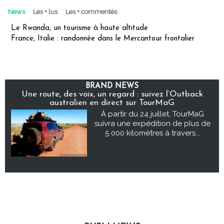
News
Les + lus
Les + commentés
Le Rwanda, un tourisme à haute altitude
France, Italie : randonnée dans le Mercantour frontalier
BRAND NEWS
Une route, des voix, un regard : suivez l’Outback
australien en direct sur TourMaG
À partir du 24 juillet, TourMaG
suivra une expédition de plus de
5 000 kilomètres à travers...