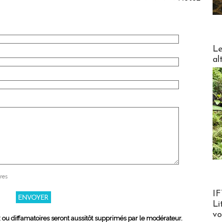
DESTI
Le
al
res
Product
IF
Li
v
x ou diffamatoires seront aussitôt supprimés par le modérateur.