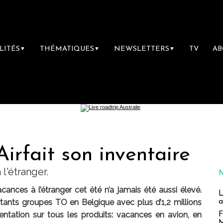
LITÉS
THÉMATIQUES
NEWSLETTERS
TV
A
▼
▼
▼
Airfait son inventaire
l'étranger.
nces à l’étranger cet été n’a jamais été aussi élevé.
L
a
rtants groupes TO en Belgique avec plus d’1,2 millions
tation sur tous les produits: vacances en avion, en
F
M