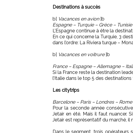
Destinations à succès
b[
Vacances en avion
]b
Espagne – Turquie – Grèce – Tunisie
L’Espagne continue à être la destinat
En ce qui concerne la Turquie, 3 des
dans l’ordre: La Riviera turque – Mon
b[
Vacances en voitrure
]b
France – Espagne – Allemagne – Itali
Si la France reste la destination lea
l’Italie dans le top 5 des destination
Les citytrips
Barcelone – Paris – Londres – Rome
Pour la seconde année consécutive, B
Jetair en été. Mais il faut nuancer.
Jetair est représentatif du marché, il
Dans le segment, trois opérateurs 