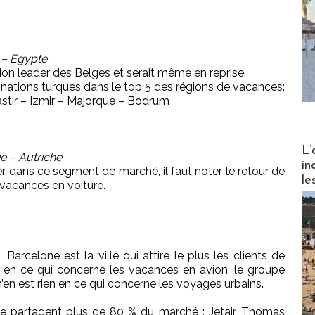
 – Egypte
ion leader des Belges et serait même en reprise.
tinations turques dans le top 5 des régions de vacances:
astir – Izmir – Majorque – Bodrum
Partez
L’
e – Autriche
in
der dans ce segment de marché, il faut noter le retour de
le
s vacances en voiture.
arcelone est la ville qui attire le plus les clients de
 Si en ce qui concerne les vacances en avion, le groupe
 n’en est rien en ce qui concerne les voyages urbains.
se partagent plus de 80 % du marché : Jetair, Thomas