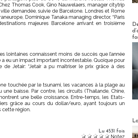
Chez Thomas Cook, Gino Nauwelaers, manager citytrip
e ville demandée, suivie de Barcelone. Londres et Rome
Traneurope, Dominique Tanaka managing director, “Paris
Actus V
estinations majeures Barcelone arrivant en troisième
De
d’
fo
ces lointaines connaissent moins de succès que l’année
se a eu un impact important incontestable. Quoique pour
de Jetair: “Jetair a pu maîtriser le prix grâce à des
one touchée par le tsunami, les vacances à la plage au
une baisse. Par contre, les circuits (Thailande, Chine,
ontrent une belle croissance. Entre-temps, les Etats-
ciers grâce au cours du dollar/euro, ayant toujours un
 cette région.
Webinai
La
Lu 4531 fois
Notez