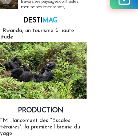
travers ses paysages contrastés,
montagnes imposantes,...
DESTI
MAG
MAG
 Rwanda, un tourisme à haute
titude
PRODUCTION
ion
TM : lancement des "Escales
ttéraires", la première librairie du
oyage