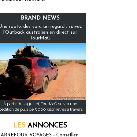
BRAND NEWS
Une route, des voix, un regard : suivez
l’Outback australien en direct sur
TourMaG
À partir du 24 juillet, TourMaG suivra une
pédition de plus de 5 000 kilomètres à travers...
LES
ANNONCES
ARREFOUR VOYAGES - Conseiller