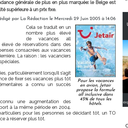
tendance générale de plus en plus marquée: le Belge est
té supérieure à un prix fixe.
édigé par
La Rédaction
le Mercredi 29 Juin 2005 à 14:06
Cela se traduit en un
nombre plus élevé
de vacances all
s élevé de réservations dans des
dépenses consacrées aux vacances
ernière. La raison : les vacanciers
spéciales.
, particulièrement lorsqu’il s’agit
ce de fixer ses vacances plus tôt
Pour les vacances
plémentaires a connu un succès
en avion, Jetair
propose la formule
all inclusive dans
45% de tous les
a connu une augmentation des
ex
hôtels.
pport à la même période en 2004.
articuliers pour les personnes se décidant tôt, un TO
e à réserver plus tôt.
C