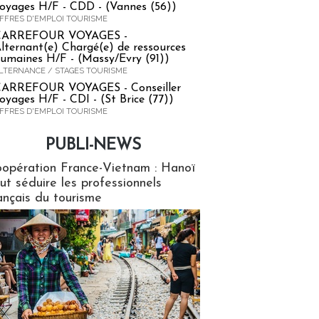
oyages H/F - CDD - (Vannes (56))
FFRES D'EMPLOI TOURISME
CARREFOUR VOYAGES -
lternant(e) Chargé(e) de ressources
umaines H/F - (Massy/Evry (91))
LTERNANCE / STAGES TOURISME
ARREFOUR VOYAGES - Conseiller
oyages H/F - CDI - (St Brice (77))
FFRES D'EMPLOI TOURISME
PUBLI-NEWS
ews
opération France-Vietnam : Hanoï
ut séduire les professionnels
ançais du tourisme