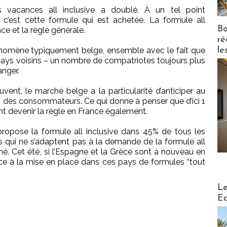
vacances all inclusive a doublé. À un tel point
c’est cette formule qui est achetée. La formule all
Bo
e et la règle générale.
ré
le
n phénomène typiquement belge, ensemble avec le fait que
pays voisins – un nombre de compatriotes toujours plus
anger.
nt, le marché belge a la particularité d’anticiper au
des consommateurs. Ce qui donne à penser que d’ici 1
ont devenir la règle en France également.
propose la formule all inclusive dans 45% de tous les
s qui ne s’adaptent pas à la demande de la formule all
é. Cet été, si l’Espagne et la Grèce sont à nouveau en
ce à la mise en place dans ces pays de formules “tout
Distribu
Le
Ed