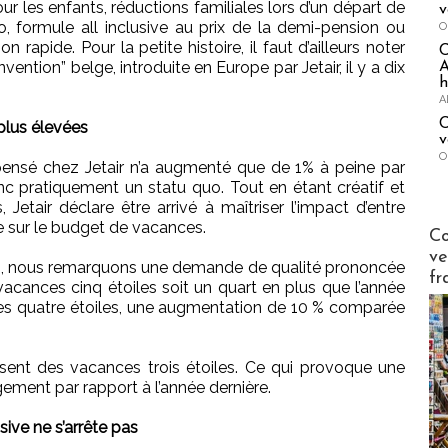
r les enfants, réductions familiales lors d’un départ de
v
formule all inclusive au prix de la demi-pension ou
O
n rapide. Pour la petite histoire, il faut d’ailleurs noter
nvention” belge, introduite en Europe par Jetair, il y a dix
A
h
A
C
plus élevées
v
O
nsé chez Jetair n’a augmenté que de 1% à peine par
onc pratiquement un statu quo. Tout en étant créatif et
 Jetair déclare être arrivé à maîtriser l’impact d’entre
le sur le budget de vacances.
Publi-n
Co
ve
les, nous remarquons une demande de qualité prononcée
fr
acances cinq étoiles soit un quart en plus que l’année
ces quatre étoiles, une augmentation de 10 % comparée
ssent des vacances trois étoiles. Ce qui provoque une
ement par rapport à l’année dernière.
sive ne s’arrête pas