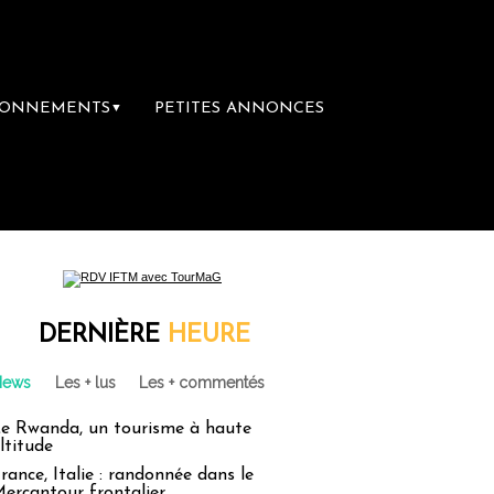
BONNEMENTS
PETITES ANNONCES
▼
DERNIÈRE
HEURE
News
Les + lus
Les + commentés
e Rwanda, un tourisme à haute
ltitude
rance, Italie : randonnée dans le
ercantour frontalier