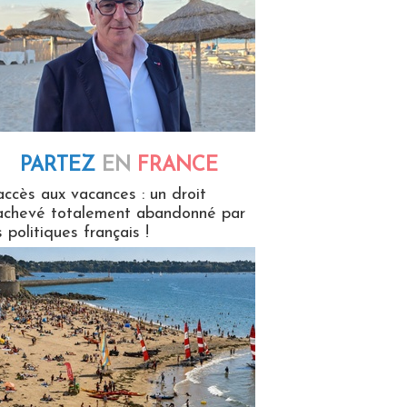
PARTEZ
EN
FRANCE
 en France
accès aux vacances : un droit
achevé totalement abandonné par
s politiques français !