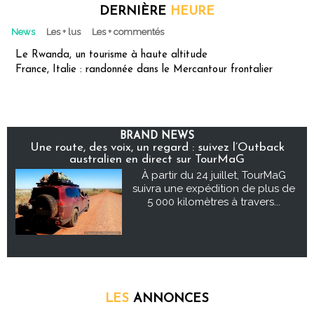
DERNIÈRE
HEURE
News
Les + lus
Les + commentés
Le Rwanda, un tourisme à haute altitude
France, Italie : randonnée dans le Mercantour frontalier
BRAND NEWS
Une route, des voix, un regard : suivez l’Outback
australien en direct sur TourMaG
À partir du 24 juillet, TourMaG
suivra une expédition de plus de
5 000 kilomètres à travers...
LES
ANNONCES