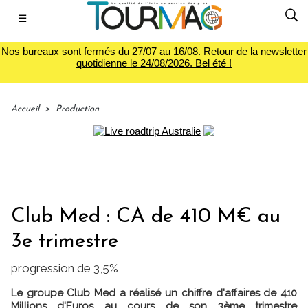
☰
Nos bureaux sont fermés du 27/07 au 16/08. Retour de la newsletter
quotidienne le 24/08/2026. Bel été !
Accueil
>
Production
Club Med : CA de 410 M€ au
3e trimestre
progression de 3,5%
Le groupe Club Med a réalisé un chiffre d'affaires de 410
Millions d'Euros au cours de son 3ème trimestre