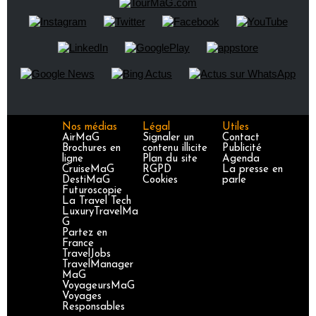
Nos médias
Légal
Utiles
AirMaG
Signaler un
Contact
Brochures en
contenu illicite
Publicité
ligne
Plan du site
Agenda
CruiseMaG
RGPD
La presse en
DestiMaG
Cookies
parle
Futuroscopie
La Travel Tech
LuxuryTravelMa
G
Partez en
France
TravelJobs
TravelManager
MaG
VoyageursMaG
Voyages
Responsables