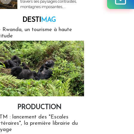
travers ses paysages contrastés,
montagnes imposantes,...
DESTI
MAG
MAG
 Rwanda, un tourisme à haute
titude
PRODUCTION
ion
TM : lancement des "Escales
ttéraires", la première librairie du
oyage