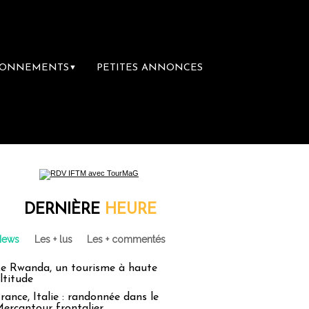
BONNEMENTS
PETITES ANNONCES
▼
DERNIÈRE
HEURE
News
Les + lus
Les + commentés
e Rwanda, un tourisme à haute
ltitude
rance, Italie : randonnée dans le
ercantour frontalier