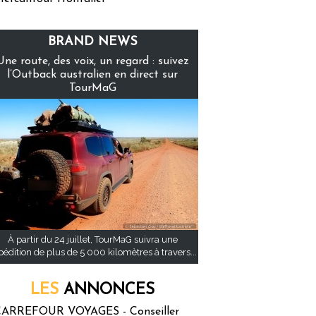
BRAND NEWS
Une route, des voix, un regard : suivez
l’Outback australien en direct sur
TourMaG
À partir du 24 juillet, TourMaG suivra une
pédition de plus de 5 000 kilomètres à travers...
LES
ANNONCES
ARREFOUR VOYAGES - Conseiller