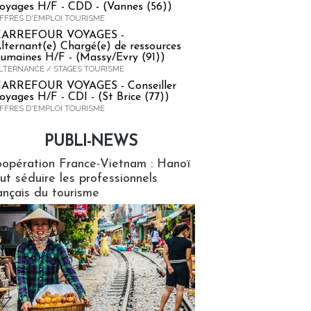
oyages H/F - CDD - (Vannes (56))
FFRES D'EMPLOI TOURISME
CARREFOUR VOYAGES -
lternant(e) Chargé(e) de ressources
umaines H/F - (Massy/Evry (91))
LTERNANCE / STAGES TOURISME
ARREFOUR VOYAGES - Conseiller
oyages H/F - CDI - (St Brice (77))
FFRES D'EMPLOI TOURISME
PUBLI-NEWS
ews
opération France-Vietnam : Hanoï
ut séduire les professionnels
ançais du tourisme