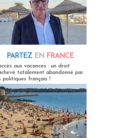
PARTEZ
EN
FRANCE
 en France
accès aux vacances : un droit
achevé totalement abandonné par
s politiques français !