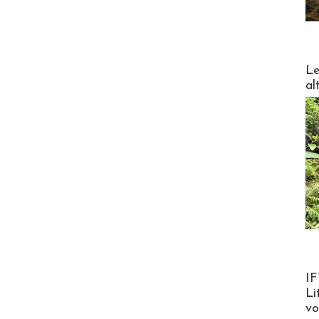
DESTI
Le
al
Product
IF
Li
v