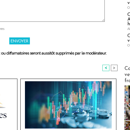
v
O
A
h
A
res
C
v
O
x ou diffamatoires seront aussitôt supprimés par le modérateur.
Publi-n
<
>
Co
ve
fr