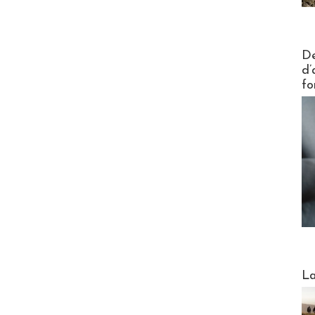
Actus V
De
d’
fo
Webinai
La