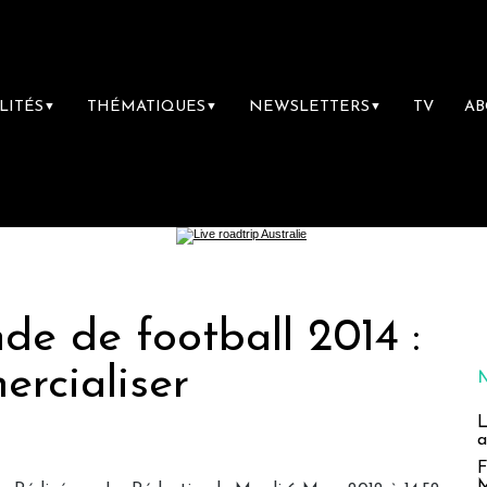
LITÉS
THÉMATIQUES
NEWSLETTERS
TV
A
▼
▼
▼
e de football 2014 :
rcialiser
L
a
F
M