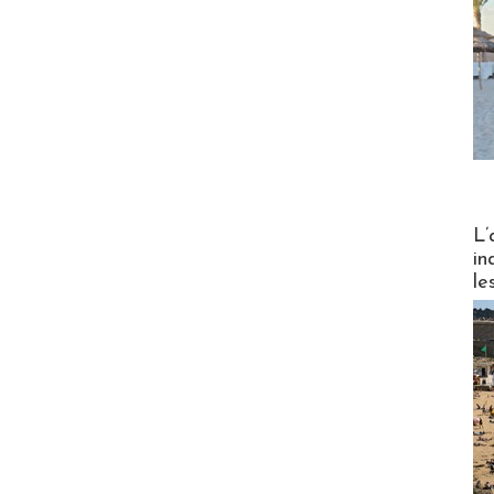
Partez
L’
in
le