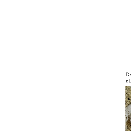
AirMa
Dr
e