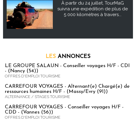
À partir du 24 juillet, TourMaG
suivra une expédition de plus de
5 000 kilomètres à travers...
LES
ANNONCES
LE GROUPE SALAUN - Conseiller voyages H/F - CDI
- (Nancy (54))
OFFRES D'EMPLOI TOURISME
CARREFOUR VOYAGES - Alternant(e) Chargé(e) de
ressources humaines H/F - (Massy/Evry (91))
ALTERNANCE / STAGES TOURISME
CARREFOUR VOYAGES - Conseiller voyages H/F -
CDD - (Vannes (56))
OFFRES D'EMPLOI TOURISME