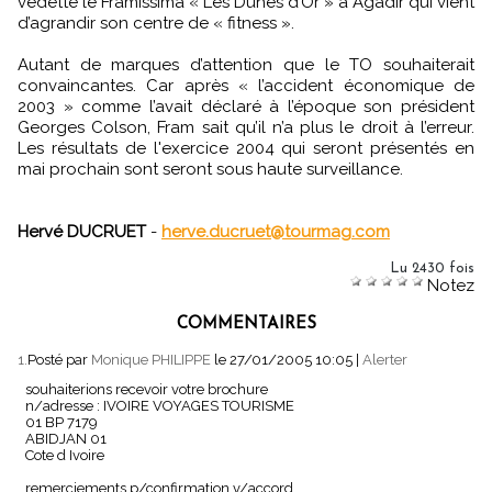
vedette le Framissima « Les Dunes d’Or » à Agadir qui vient
d’agrandir son centre de « fitness ».
Autant de marques d’attention que le TO souhaiterait
convaincantes. Car après « l’accident économique de
2003 » comme l’avait déclaré à l’époque son président
Georges Colson, Fram sait qu’il n’a plus le droit à l’erreur.
Les résultats de l'exercice 2004 qui seront présentés en
mai prochain sont seront sous haute surveillance.
Hervé DUCRUET
-
herve.ducruet@tourmag.com
Lu 2430 fois
Notez
COMMENTAIRES
1.
Posté par
Monique PHILIPPE
le 27/01/2005 10:05
|
Alerter
souhaiterions recevoir votre brochure
n/adresse : IVOIRE VOYAGES TOURISME
01 BP 7179
ABIDJAN 01
Cote d Ivoire
remerciements p/confirmation v/accord