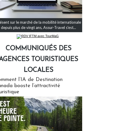
ésent sur le marché de la mobilité internationale
depuis plus de vingt ans, Assur-Travel s'est...
COMMUNIQUÉS DES
AGENCES TOURISTIQUES
LOCALES
qués des agences touristiques locales
mment l’IA de Destination
nada booste l’attractivité
uristique