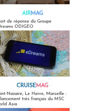
AIR
MAG
G
oit de réponse du Groupe
Dreams ODIGEO
CRUISE
MAG
MaG
int-Nazaire, Le Havre, Marseille :
 lancement très français du MSC
rld Asia