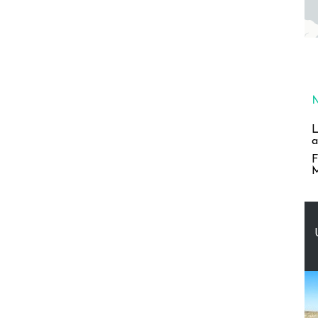
L
a
F
M