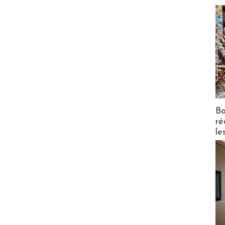
Bo
ré
le