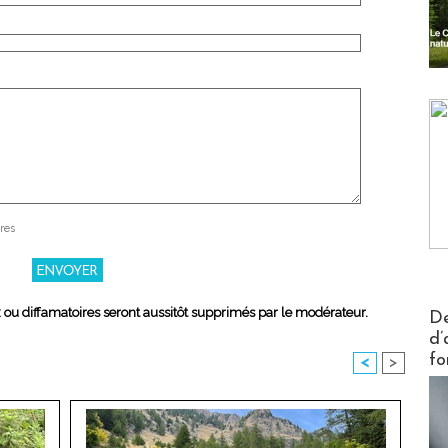
res
Actus V
x ou diffamatoires seront aussitôt supprimés par le modérateur.
De
d’
fo
<
>