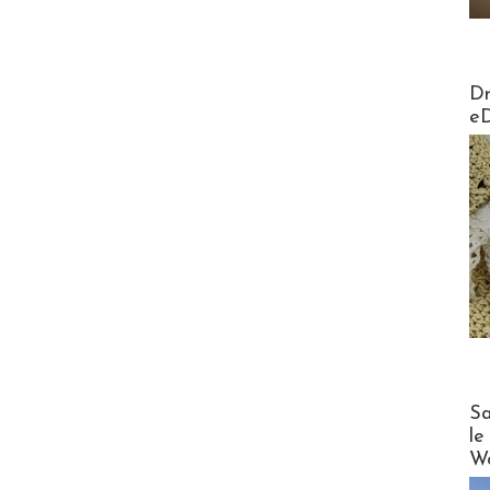
AirMa
Dr
e
Cruise
Sa
le
Wo