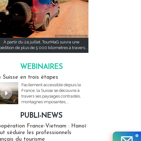
À partir du 24 juillet, TourMaG suivra une
pédition de plus de 5 000 kilomètres à travers...
WEBINAIRES
res
 Suisse en trois étapes
Facilement accessible depuis la
France, la Suisse se découvre à
travers ses paysages contrastés,
montagnes imposantes,...
PUBLI-NEWS
ews
opération France-Vietnam : Hanoï
ut séduire les professionnels
ançais du tourisme