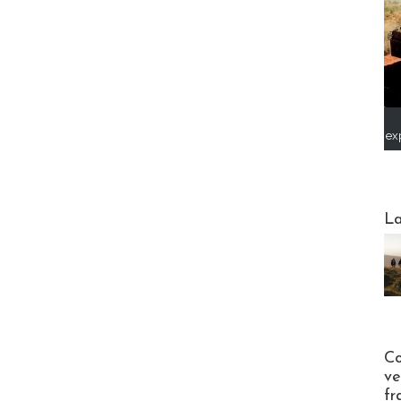
ex
Webinai
La
Publi-n
Co
ve
fr