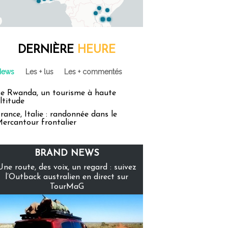
DERNIÈRE
HEURE
News
Les + lus
Les + commentés
e Rwanda, un tourisme à haute
ltitude
rance, Italie : randonnée dans le
ercantour frontalier
BRAND NEWS
Une route, des voix, un regard : suivez
l’Outback australien en direct sur
TourMaG