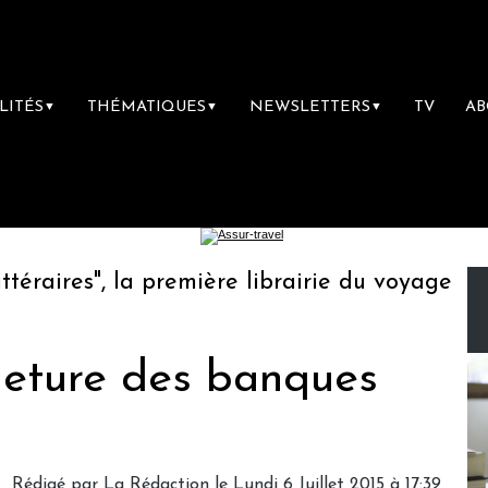
LITÉS
THÉMATIQUES
NEWSLETTERS
TV
A
▼
▼
▼
aires", la première librairie du voyage
Le
meture des banques
Rédigé par
La Rédaction
le Lundi 6 Juillet 2015 à 17:39