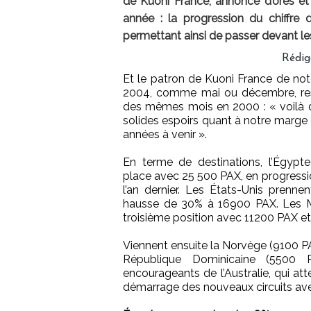
de Kuoni France, annonce d’ores et 
année : la progression du chiffre d
permettant ainsi de passer devant le
Rédig
Et le patron de Kuoni France de not
2004, comme mai ou décembre, res
des mêmes mois en 2000 : « voilà 
solides espoirs quant à notre marge
années à venir ».
En terme de destinations, l’Égypt
place avec 25 500 PAX, en progressi
l’an dernier. Les États-Unis prenne
hausse de 30% à 16900 PAX. Les M
troisième position avec 11200 PAX e
Viennent ensuite la Norvège (9100 PA
République Dominicaine (5500 P
encourageants de l’Australie, qui at
démarrage des nouveaux circuits ave