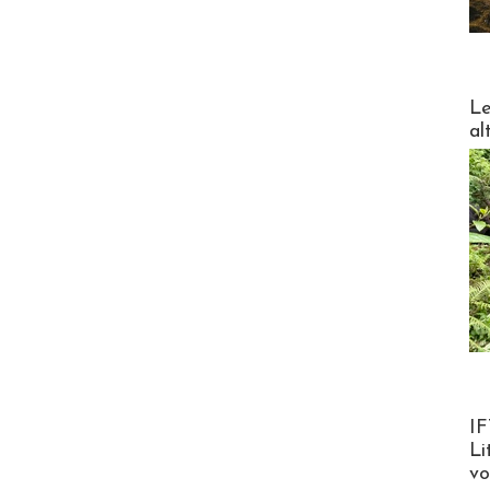
DESTI
Le
al
Product
IF
Li
v