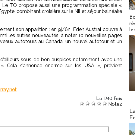
n. Le TO propose aussi une programmation spéciale «
 Egypte, combinant croisière sur le Nil et séjour balnéaire
Bo
ré
lement son apparition : en 9j/6n, Eden Austral couvre à
le
armi les autres nouveautés, à noter 10 nouvelles pages
ouveaux autotours au Canada, un nouvel autotour et un
 d’ailleurs sous de bon auspices notamment avec une
 « Cela s’annonce énorme sur les USA », prévient
ray.net
Lu 1740 fois
Notez
Distribu
Le
Ed