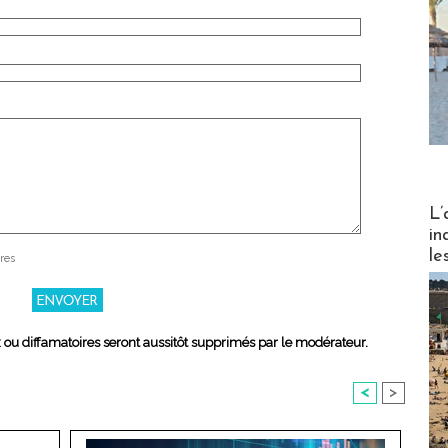
Partez
L’
in
le
res
x ou diffamatoires seront aussitôt supprimés par le modérateur.
<
>