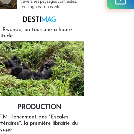
travers ses paysages contrastés,
montagnes imposantes,...
DESTI
MAG
MAG
 Rwanda, un tourisme à haute
titude
PRODUCTION
ion
TM : lancement des "Escales
ttéraires", la première librairie du
oyage