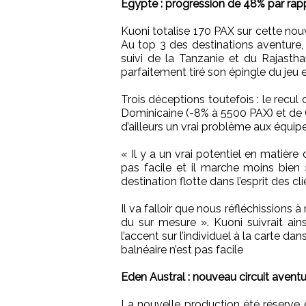
Égypte : progression de 48% par rappo
Kuoni totalise 170 PAX sur cette nou
Au top 3 des destinations aventure,
suivi de la Tanzanie et du Rajasth
parfaitement tiré son épingle du jeu 
Trois déceptions toutefois : le recul
Dominicaine (-8% à 5500 PAX) et de 
d’ailleurs un vrai problème aux équip
« Il y a un vrai potentiel en matière 
pas facile et il marche moins bien
destination flotte dans l’esprit des cli
Il va falloir que nous réfléchissions à
du sur mesure ». Kuoni suivrait ain
l’accent sur l’individuel à la carte d
balnéaire n’est pas facile
Eden Austral : nouveau circuit ave
La nouvelle production été réserve 