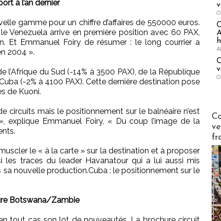
rt à l’an dernier
v
O
velle gamme pour un chiffre d’affaires de 550000 euros.
 le Venezuela arrive en première position avec 60 PAX,
A
h
an. Et Emmanuel Foiry de résumer : le long courrier a
A
en 2004 ».
C
v
 de l’Afrique du Sud (-14% à 3500 PAX), de la République
O
Cuba (-2% à 4100 PAX). Cette dernière destination pose
es de Kuoni.
de circuits mais le positionnement sur le balnéaire n’est
Publi-n
Co
 », explique Emmanuel Foiry, « Du coup l’image de la
ve
ents.
fr
 muscler le « à la carte » sur la destination et à proposer
si les traces du leader Havanatour qui a lui aussi mis
ans sa nouvelle production.Cuba : le positionnement sur le
nture Botswana/Zambie
en tout cas son lot de nouveautés. La brochure circuit