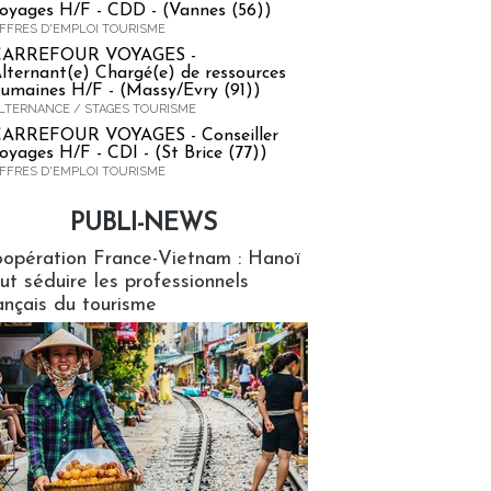
oyages H/F - CDD - (Vannes (56))
FFRES D'EMPLOI TOURISME
CARREFOUR VOYAGES -
lternant(e) Chargé(e) de ressources
umaines H/F - (Massy/Evry (91))
LTERNANCE / STAGES TOURISME
ARREFOUR VOYAGES - Conseiller
oyages H/F - CDI - (St Brice (77))
FFRES D'EMPLOI TOURISME
PUBLI-NEWS
ews
opération France-Vietnam : Hanoï
ut séduire les professionnels
ançais du tourisme