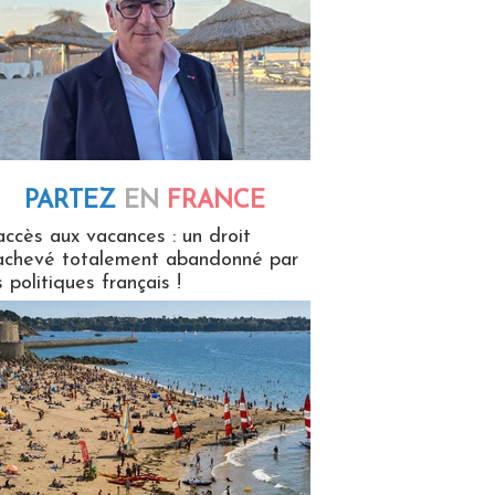
PARTEZ
EN
FRANCE
 en France
accès aux vacances : un droit
achevé totalement abandonné par
s politiques français !