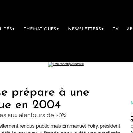
LITÉS
THÉMATIQUES
NEWSLETTERS
TV
A
▼
▼
▼
se prépare à une
que en 2004
ires aux alentours de 20%
L
a
ciellement rendus public mais Emmanuel Foiry, président
F
M