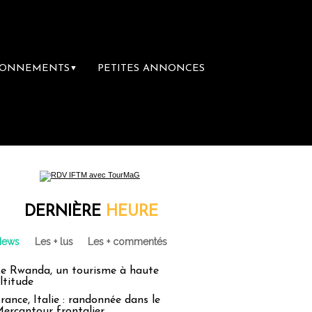
BONNEMENTS
PETITES ANNONCES
▼
DERNIÈRE
HEURE
News
Les + lus
Les + commentés
e Rwanda, un tourisme à haute
ltitude
rance, Italie : randonnée dans le
ercantour frontalier