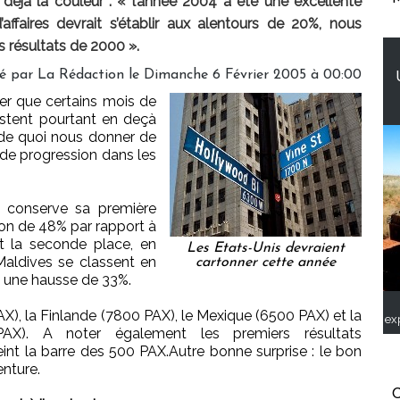
déjà la couleur : « l’année 2004 a été une excellente
’affaires devrait s’établir aux alentours de 20%, nous
s résultats de 2000 ».
é par
La Rédaction
le Dimanche 6 Février 2005 à 00:00
er que certains mois de
tent pourtant en deçà
de quoi nous donner de
 de progression dans les
e conserve sa première
on de 48% par rapport à
nt la seconde place, en
Les Etats-Unis devraient
aldives se classent en
cartonner cette année
t une hausse de 33%.
X), la Finlande (7800 PAX), le Mexique (6500 PAX) et la
ex
AX). A noter également les premiers résultats
teint la barre des 500 PAX.Autre bonne surprise : le bon
nture.
C