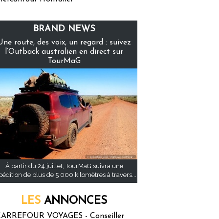
BRAND NEWS
Une route, des voix, un regard : suivez
l’Outback australien en direct sur
TourMaG
À partir du 24 juillet, TourMaG suivra une
pédition de plus de 5 000 kilomètres à travers...
LES
ANNONCES
ARREFOUR VOYAGES - Conseiller