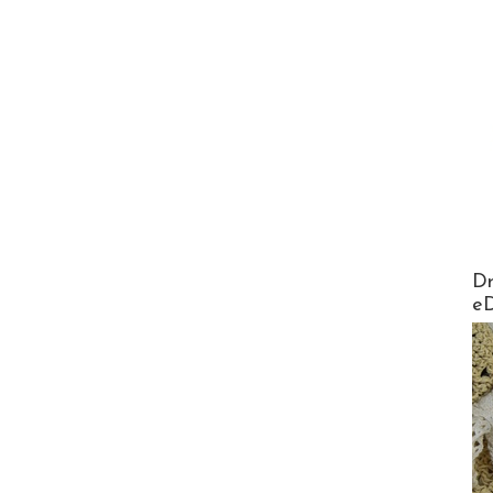
AirMa
Dr
e