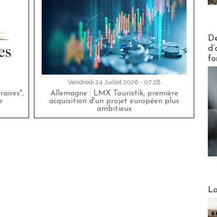
Actus V
De
d’
fo
Vendredi 24 Juillet 2026 - 07:28
aires",
Allemagne : LMX Touristik, première
e
acquisition d'un projet européen plus
ambitieux
Webinai
La